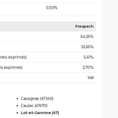
0,00%
Frespech
64,35%
35,65%
otes exprimés)
5,41%
es exprimés)
2,70%
148
Cassignas (47340)
Cauzac (47470)
Lot-et-Garonne (47)