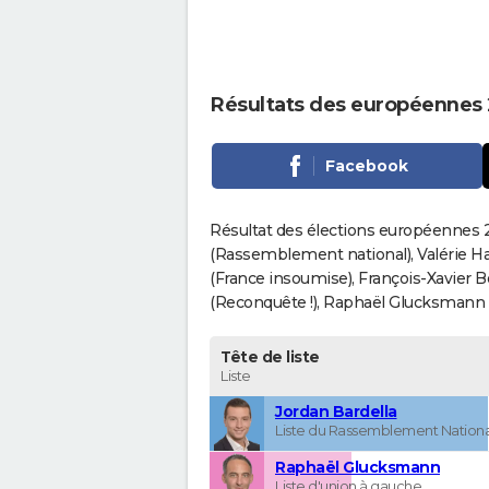
Résultats des européennes
Facebook
Résultat des élections européennes 2
(Rassemblement national), Valérie H
(France insoumise), François-Xavier 
(Reconquête !), Raphaël Glucksmann (Pa
Tête de liste
Liste
Jordan Bardella
Liste du Rassemblement Nationa
Raphaël Glucksmann
Liste d'union à gauche