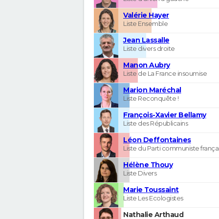
Valérie Hayer
Liste Ensemble
Jean Lassalle
Liste divers droite
Manon Aubry
Liste de La France insoumise
Marion Maréchal
Liste Reconquête !
François-Xavier Bellamy
Liste des Républicains
Léon Deffontaines
Liste du Parti communiste frança
Hélène Thouy
Liste Divers
Marie Toussaint
Liste Les Ecologistes
Nathalie Arthaud