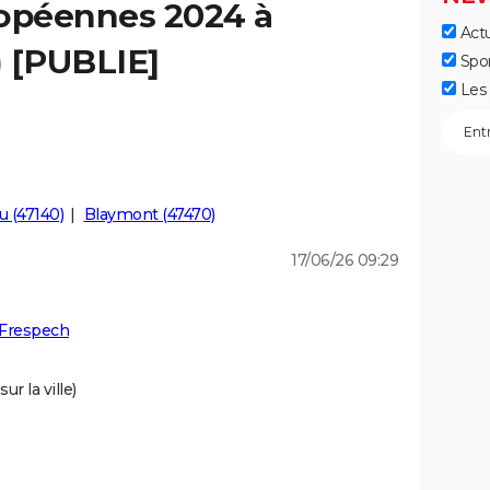
ropéennes 2024 à
Actu
) [PUBLIE]
Spo
Les 
u (47140)
Blaymont (47470)
17/06/26 09:29
 Frespech
r la ville)