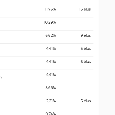
11,76%
13 élus
10,29%
6,62%
9 élus
4,41%
5 élus
4,41%
6 élus
4,41%
is
3,68%
2,21%
5 élus
0,74%