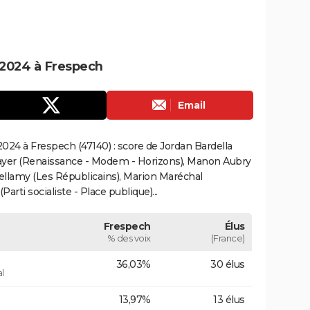
 2024 à Frespech
Email
024 à Frespech (47140) : score de Jordan Bardella
ayer (Renaissance - Modem - Horizons), Manon Aubry
Bellamy (Les Républicains), Marion Maréchal
rti socialiste - Place publique)...
Frespech
Élus
% des voix
(France)
36,03%
30 élus
l
13,97%
13 élus