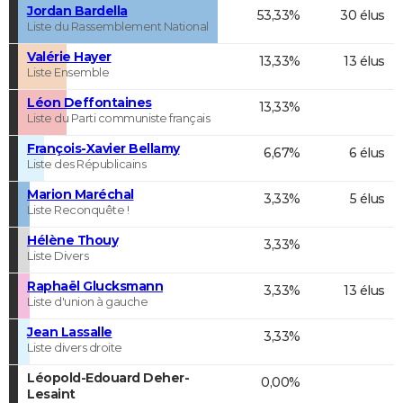
Jordan Bardella
53,33%
30 élus
Liste du Rassemblement National
Valérie Hayer
13,33%
13 élus
Liste Ensemble
Léon Deffontaines
13,33%
Liste du Parti communiste français
François-Xavier Bellamy
6,67%
6 élus
Liste des Républicains
Marion Maréchal
3,33%
5 élus
Liste Reconquête !
Hélène Thouy
3,33%
Liste Divers
Raphaël Glucksmann
3,33%
13 élus
Liste d'union à gauche
Jean Lassalle
3,33%
Liste divers droite
Léopold-Edouard Deher-
0,00%
Lesaint