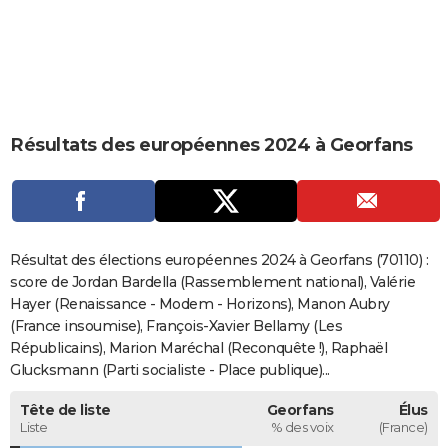
City break
Voyage de noces
Climat
Destinations
Voyage nature
Forum
+
PHOTO
GUIDES D'ACHAT
BONS PLANS
Résultats des européennes 2024 à Georfans
CARTE DE VOEUX
Carte Bonne année
Carte Pâques
Carte de Noël
Carte Saint-Valentin
Carte d'anniversaire
DICTIONNAIRE
Biographies
Expressions
Dictionnaire
Citations
Proverbes
PROGRAMME TV
Résultat des élections européennes 2024 à Georfans (70110) :
COPAINS D'AVANT
score de Jordan Bardella (Rassemblement national), Valérie
Hayer (Renaissance - Modem - Horizons), Manon Aubry
Se connecter
Collèges
Universités
Service militaire
S'inscrire
Lycées
Primaires
Entreprises
Avis de recherche
AVIS DE DÉCÈS
(France insoumise), François-Xavier Bellamy (Les
Républicains), Marion Maréchal (Reconquête !), Raphaël
FORUM
Glucksmann (Parti socialiste - Place publique)...
Lifestyle
Sport
Television
Cinema
Bricolage
Culture
Auto
Voyage
Tête de liste
Georfans
Élus
Liste
% des voix
(France)