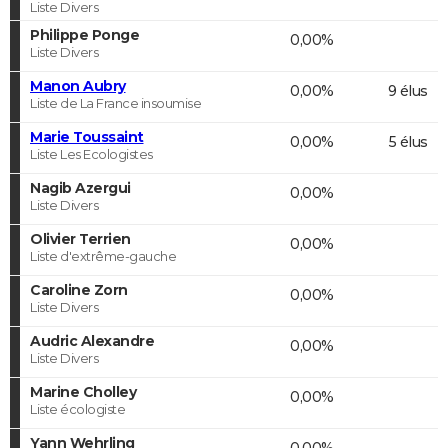
Liste Divers
Philippe Ponge
0,00%
Liste Divers
Manon Aubry
0,00%
9 élus
Liste de La France insoumise
Marie Toussaint
0,00%
5 élus
Liste Les Ecologistes
Nagib Azergui
0,00%
Liste Divers
Olivier Terrien
0,00%
Liste d'extrême-gauche
Caroline Zorn
0,00%
Liste Divers
Audric Alexandre
0,00%
Liste Divers
Marine Cholley
0,00%
Liste écologiste
Yann Wehrling
0,00%