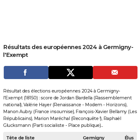
City break
Voyage de noces
Climat
Destinations
Voyage nature
Forum
+
PHOTO
GUIDES D'ACHAT
BONS PLANS
CARTE DE VOEUX
Résultats des européennes 2024 à Germigny-
l'Exempt
Carte Bonne année
Carte Pâques
Carte de Noël
Carte Saint-Valentin
Carte d'anniversaire
DICTIONNAIRE
Biographies
Expressions
Dictionnaire
Citations
Proverbes
PROGRAMME TV
COPAINS D'AVANT
Résultat des élections européennes 2024 à Germigny-
Se connecter
Collèges
Universités
Service militaire
S'inscrire
Lycées
Primaires
Entreprises
Avis de recherche
AVIS DE DÉCÈS
l'Exempt (18150) : score de Jordan Bardella (Rassemblement
national), Valérie Hayer (Renaissance - Modem - Horizons),
FORUM
Manon Aubry (France insoumise), François-Xavier Bellamy (Les
Républicains), Marion Maréchal (Reconquête !), Raphaël
Lifestyle
Sport
Television
Cinema
Bricolage
Culture
Auto
Voyage
Glucksmann (Parti socialiste - Place publique)...
Tête de liste
Germigny
Élus