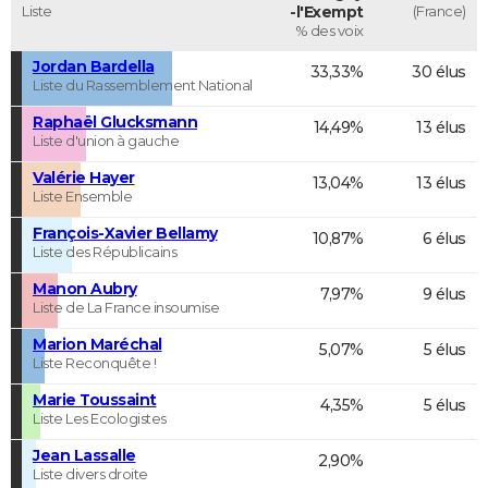
Liste
-l'Exempt
(France)
% des voix
Jordan Bardella
33,33%
30 élus
Liste du Rassemblement National
Raphaël Glucksmann
14,49%
13 élus
Liste d'union à gauche
Valérie Hayer
13,04%
13 élus
Liste Ensemble
François-Xavier Bellamy
10,87%
6 élus
Liste des Républicains
Manon Aubry
7,97%
9 élus
Liste de La France insoumise
Marion Maréchal
5,07%
5 élus
Liste Reconquête !
Marie Toussaint
4,35%
5 élus
Liste Les Ecologistes
Jean Lassalle
2,90%
Liste divers droite