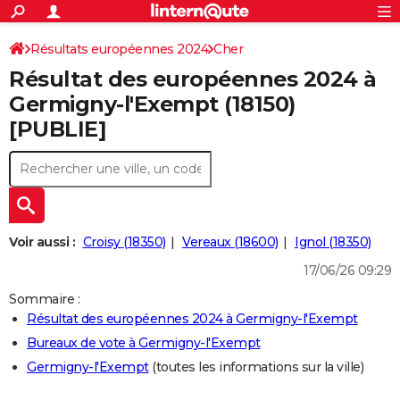
ACTUALITÉS
Connexion
S'inscrire
Résultats européennes 2024
Cher
Rechercher
Société
Education
Villes
Politique
Faits Divers
Monde
+
SPORT
Résultat des européennes 2024 à
Football
Cyclisme
Forum
Coupe du monde 2026
Tennis
Rugby
CULTURE
Germigny-l'Exempt (18150)
[PUBLIE]
TNT
Cinéma
Musique
Programme TV
Streaming
Sorties cinéma
+
FINANCE
Impôts
Immobilier
Banque
Crédit
Retraite
Epargne
Risques naturels par ville
Assurance
AUTO
Réserver un essai
Berlines
Forum auto
Essais
Citadines
SUV
+
HIGH-TECH
Meilleur smartphone
Ordinateurs
Guide high-tech
Mobiles
Internet
Jeux vidéo
+
BRICOLAGE
Voir aussi :
Croisy (18350)
Vereaux (18600)
Ignol (18350)
17/06/26 09:29
Aménagement intérieur
Cuisine
Jardinage
+
Forum
Extérieur
Salle de bains
Rangement
WEEK-END
Sommaire :
Escapades
Expositions
Week-end nature
Guides de France
Patrimoine
Musées
+
LIFESTYLE
Résultat des européennes 2024 à Germigny-l'Exempt
Bureaux de vote à Germigny-l'Exempt
Bien-être
Mode
+
Art de vivre
Loisirs
Modes de vie
SANTE
Germigny-l'Exempt
(toutes les informations sur la ville)
Guide de la santé
Médicaments
+
Alimentation
Maladies
Sommeil
VOYAGE