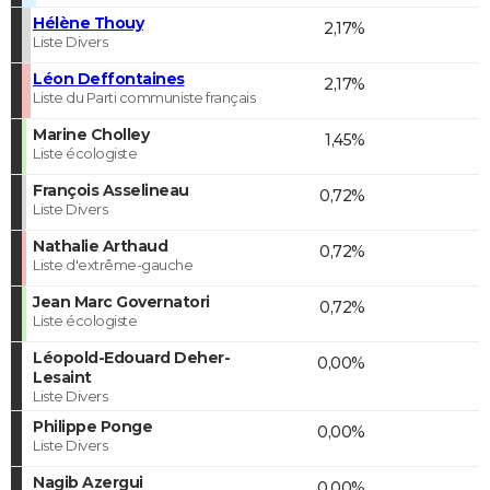
Hélène Thouy
2,17%
Liste Divers
Léon Deffontaines
2,17%
Liste du Parti communiste français
Marine Cholley
1,45%
Liste écologiste
François Asselineau
0,72%
Liste Divers
Nathalie Arthaud
0,72%
Liste d'extrême-gauche
Jean Marc Governatori
0,72%
Liste écologiste
Léopold-Edouard Deher-
0,00%
Lesaint
Liste Divers
Philippe Ponge
0,00%
Liste Divers
Nagib Azergui
0,00%