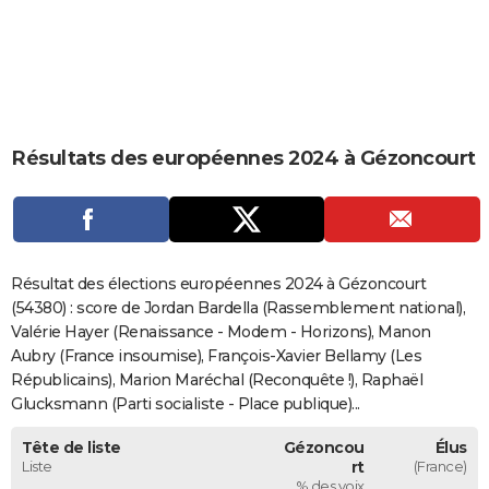
City break
Voyage de noces
Climat
Destinations
Voyage nature
Forum
+
PHOTO
GUIDES D'ACHAT
BONS PLANS
Résultats des européennes 2024 à Gézoncourt
CARTE DE VOEUX
Carte Bonne année
Carte Pâques
Carte de Noël
Carte Saint-Valentin
Carte d'anniversaire
DICTIONNAIRE
Biographies
Expressions
Dictionnaire
Citations
Proverbes
PROGRAMME TV
Résultat des élections européennes 2024 à Gézoncourt
COPAINS D'AVANT
(54380) : score de Jordan Bardella (Rassemblement national),
Valérie Hayer (Renaissance - Modem - Horizons), Manon
Se connecter
Collèges
Universités
Service militaire
S'inscrire
Lycées
Primaires
Entreprises
Avis de recherche
AVIS DE DÉCÈS
Aubry (France insoumise), François-Xavier Bellamy (Les
Républicains), Marion Maréchal (Reconquête !), Raphaël
FORUM
Glucksmann (Parti socialiste - Place publique)...
Lifestyle
Sport
Television
Cinema
Bricolage
Culture
Auto
Voyage
Tête de liste
Gézoncou
Élus
Liste
rt
(France)
% des voix