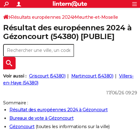
ACTUALITÉS
Connexion
S'inscrire
Résultats européennes 2024
Meurthe-et-Moselle
Rechercher
Société
Education
Villes
Politique
Faits Divers
Monde
+
SPORT
Résultat des européennes 2024 à
Football
Cyclisme
Forum
Coupe du monde 2026
Tennis
Rugby
CULTURE
Gézoncourt (54380) [PUBLIE]
TNT
Cinéma
Musique
Programme TV
Streaming
Sorties cinéma
+
FINANCE
Impôts
Immobilier
Banque
Crédit
Retraite
Epargne
Risques naturels par ville
Assurance
AUTO
Réserver un essai
Berlines
Forum auto
Essais
Citadines
SUV
+
HIGH-TECH
Voir aussi :
Griscourt (54380)
Martincourt (54380)
Villers-
Meilleur smartphone
Ordinateurs
Guide high-tech
Mobiles
Internet
Jeux vidéo
+
en-Haye (54380)
BRICOLAGE
17/06/26 09:29
Aménagement intérieur
Cuisine
Jardinage
+
Forum
Extérieur
Salle de bains
Rangement
WEEK-END
Sommaire :
Escapades
Expositions
Week-end nature
Guides de France
Patrimoine
Musées
+
LIFESTYLE
Résultat des européennes 2024 à Gézoncourt
Bureaux de vote à Gézoncourt
Bien-être
Mode
+
Art de vivre
Loisirs
Modes de vie
SANTE
Gézoncourt
(toutes les informations sur la ville)
Guide de la santé
Médicaments
+
Alimentation
Maladies
Sommeil
VOYAGE