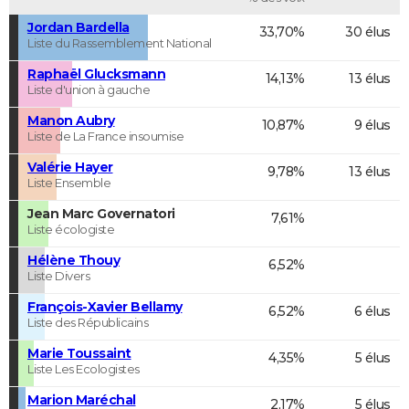
Jordan Bardella
33,70%
30 élus
Liste du Rassemblement National
Raphaël Glucksmann
14,13%
13 élus
Liste d'union à gauche
Manon Aubry
10,87%
9 élus
Liste de La France insoumise
Valérie Hayer
9,78%
13 élus
Liste Ensemble
Jean Marc Governatori
7,61%
Liste écologiste
Hélène Thouy
6,52%
Liste Divers
François-Xavier Bellamy
6,52%
6 élus
Liste des Républicains
Marie Toussaint
4,35%
5 élus
Liste Les Ecologistes
Marion Maréchal
2,17%
5 élus