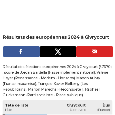
City break
Voyage de noces
Climat
Destinations
Voyage nature
Forum
+
PHOTO
GUIDES D'ACHAT
BONS PLANS
Résultats des européennes 2024 à Givrycourt
CARTE DE VOEUX
Carte Bonne année
Carte Pâques
Carte de Noël
Carte Saint-Valentin
Carte d'anniversaire
DICTIONNAIRE
Biographies
Expressions
Dictionnaire
Citations
Proverbes
PROGRAMME TV
Résultat des élections européennes 2024 à Givrycourt (57670)
COPAINS D'AVANT
: score de Jordan Bardella (Rassemblement national), Valérie
Hayer (Renaissance - Modem - Horizons), Manon Aubry
Se connecter
Collèges
Universités
Service militaire
S'inscrire
Lycées
Primaires
Entreprises
Avis de recherche
AVIS DE DÉCÈS
(France insoumise), François-Xavier Bellamy (Les
Républicains), Marion Maréchal (Reconquête !), Raphaël
FORUM
Glucksmann (Parti socialiste - Place publique)...
Lifestyle
Sport
Television
Cinema
Bricolage
Culture
Auto
Voyage
Tête de liste
Givrycourt
Élus
Liste
% des voix
(France)