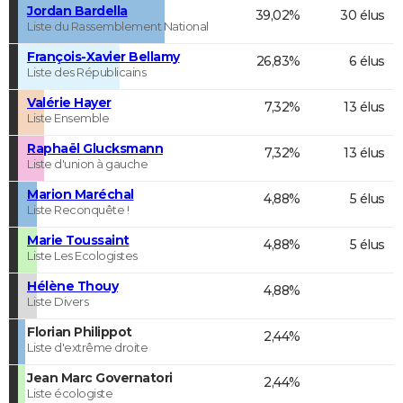
Jordan Bardella
39,02%
30 élus
Liste du Rassemblement National
François-Xavier Bellamy
26,83%
6 élus
Liste des Républicains
Valérie Hayer
7,32%
13 élus
Liste Ensemble
Raphaël Glucksmann
7,32%
13 élus
Liste d'union à gauche
Marion Maréchal
4,88%
5 élus
Liste Reconquête !
Marie Toussaint
4,88%
5 élus
Liste Les Ecologistes
Hélène Thouy
4,88%
Liste Divers
Florian Philippot
2,44%
Liste d'extrême droite
Jean Marc Governatori
2,44%
Liste écologiste