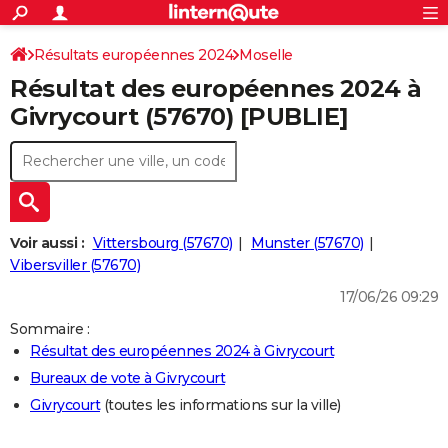
ACTUALITÉS
Connexion
S'inscrire
Résultats européennes 2024
Moselle
Rechercher
Société
Education
Villes
Politique
Faits Divers
Monde
+
SPORT
Résultat des européennes 2024 à
Football
Cyclisme
Forum
Coupe du monde 2026
Tennis
Rugby
CULTURE
Givrycourt (57670) [PUBLIE]
TNT
Cinéma
Musique
Programme TV
Streaming
Sorties cinéma
+
FINANCE
Impôts
Immobilier
Banque
Crédit
Retraite
Epargne
Risques naturels par ville
Assurance
AUTO
Réserver un essai
Berlines
Forum auto
Essais
Citadines
SUV
+
HIGH-TECH
Voir aussi :
Vittersbourg (57670)
Munster (57670)
Meilleur smartphone
Ordinateurs
Guide high-tech
Mobiles
Internet
Jeux vidéo
+
Vibersviller (57670)
BRICOLAGE
17/06/26 09:29
Aménagement intérieur
Cuisine
Jardinage
+
Forum
Extérieur
Salle de bains
Rangement
WEEK-END
Sommaire :
Escapades
Expositions
Week-end nature
Guides de France
Patrimoine
Musées
+
LIFESTYLE
Résultat des européennes 2024 à Givrycourt
Bureaux de vote à Givrycourt
Bien-être
Mode
+
Art de vivre
Loisirs
Modes de vie
SANTE
Givrycourt
(toutes les informations sur la ville)
Guide de la santé
Médicaments
+
Alimentation
Maladies
Sommeil
VOYAGE