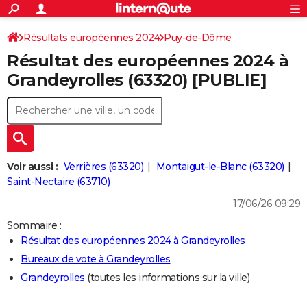
ACTUALITÉS
Connexion
S'inscrire
Résultats européennes 2024
Puy-de-Dôme
Rechercher
Société
Education
Villes
Politique
Faits Divers
Monde
+
SPORT
Résultat des européennes 2024 à
Football
Cyclisme
Forum
Coupe du monde 2026
Tennis
Rugby
CULTURE
Grandeyrolles (63320) [PUBLIE]
TNT
Cinéma
Musique
Programme TV
Streaming
Sorties cinéma
+
FINANCE
Impôts
Immobilier
Banque
Crédit
Retraite
Epargne
Risques naturels par ville
Assurance
AUTO
Réserver un essai
Berlines
Forum auto
Essais
Citadines
SUV
+
HIGH-TECH
Voir aussi :
Verrières (63320)
Montaigut-le-Blanc (63320)
Meilleur smartphone
Ordinateurs
Guide high-tech
Mobiles
Internet
Jeux vidéo
+
Saint-Nectaire (63710)
BRICOLAGE
17/06/26 09:29
Aménagement intérieur
Cuisine
Jardinage
+
Forum
Extérieur
Salle de bains
Rangement
WEEK-END
Sommaire :
Escapades
Expositions
Week-end nature
Guides de France
Patrimoine
Musées
+
LIFESTYLE
Résultat des européennes 2024 à Grandeyrolles
Bureaux de vote à Grandeyrolles
Bien-être
Mode
+
Art de vivre
Loisirs
Modes de vie
SANTE
Grandeyrolles
(toutes les informations sur la ville)
Guide de la santé
Médicaments
+
Alimentation
Maladies
Sommeil
VOYAGE