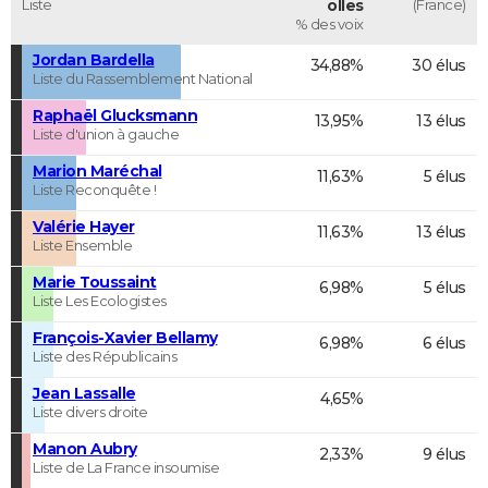
Liste
olles
(France)
% des voix
Jordan Bardella
34,88%
30 élus
Liste du Rassemblement National
Raphaël Glucksmann
13,95%
13 élus
Liste d'union à gauche
Marion Maréchal
11,63%
5 élus
Liste Reconquête !
Valérie Hayer
11,63%
13 élus
Liste Ensemble
Marie Toussaint
6,98%
5 élus
Liste Les Ecologistes
François-Xavier Bellamy
6,98%
6 élus
Liste des Républicains
Jean Lassalle
4,65%
Liste divers droite
Manon Aubry
2,33%
9 élus
Liste de La France insoumise