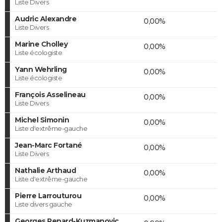
Liste Divers
Audric Alexandre
0,00%
Liste Divers
Marine Cholley
0,00%
Liste écologiste
Yann Wehrling
0,00%
Liste écologiste
François Asselineau
0,00%
Liste Divers
Michel Simonin
0,00%
Liste d'extrême-gauche
Jean-Marc Fortané
0,00%
Liste Divers
Nathalie Arthaud
0,00%
Liste d'extrême-gauche
Pierre Larrouturou
0,00%
Liste divers gauche
Georges Renard-Kuzmanovic