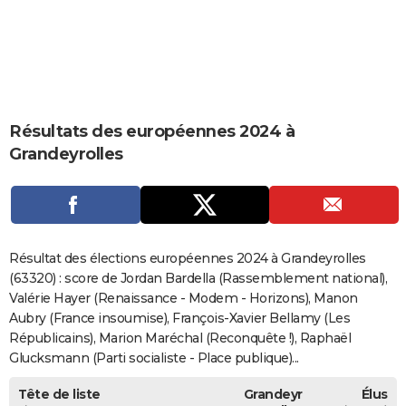
City break
Voyage de noces
Climat
Destinations
Voyage nature
Forum
+
PHOTO
GUIDES D'ACHAT
BONS PLANS
Résultats des européennes 2024 à
CARTE DE VOEUX
Grandeyrolles
Carte Bonne année
Carte Pâques
Carte de Noël
Carte Saint-Valentin
Carte d'anniversaire
DICTIONNAIRE
Biographies
Expressions
Dictionnaire
Citations
Proverbes
PROGRAMME TV
COPAINS D'AVANT
Résultat des élections européennes 2024 à Grandeyrolles
Se connecter
Collèges
Universités
Service militaire
S'inscrire
Lycées
Primaires
Entreprises
Avis de recherche
(63320) : score de Jordan Bardella (Rassemblement national),
AVIS DE DÉCÈS
Valérie Hayer (Renaissance - Modem - Horizons), Manon
FORUM
Aubry (France insoumise), François-Xavier Bellamy (Les
Républicains), Marion Maréchal (Reconquête !), Raphaël
Lifestyle
Sport
Television
Cinema
Bricolage
Culture
Auto
Voyage
Glucksmann (Parti socialiste - Place publique)...
Tête de liste
Grandeyr
Élus