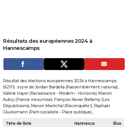
City break
Voyage de noces
Climat
Destinations
Voyage nature
Forum
+
PHOTO
GUIDES D'ACHAT
BONS PLANS
Résultats des européennes 2024 à
CARTE DE VOEUX
Hannescamps
Carte Bonne année
Carte Pâques
Carte de Noël
Carte Saint-Valentin
Carte d'anniversaire
DICTIONNAIRE
Biographies
Expressions
Dictionnaire
Citations
Proverbes
PROGRAMME TV
COPAINS D'AVANT
Résultat des élections européennes 2024 à Hannescamps
Se connecter
Collèges
Universités
Service militaire
S'inscrire
Lycées
Primaires
Entreprises
Avis de recherche
(62111) : score de Jordan Bardella (Rassemblement national),
AVIS DE DÉCÈS
Valérie Hayer (Renaissance - Modem - Horizons), Manon
FORUM
Aubry (France insoumise), François-Xavier Bellamy (Les
Républicains), Marion Maréchal (Reconquête !), Raphaël
Lifestyle
Sport
Television
Cinema
Bricolage
Culture
Auto
Voyage
Glucksmann (Parti socialiste - Place publique)...
Tête de liste
Hannesca
Élus