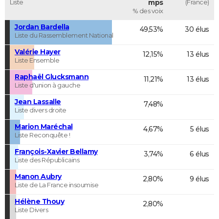
Liste
mps
(France)
% des voix
Jordan Bardella
49,53%
30 élus
Liste du Rassemblement National
Valérie Hayer
12,15%
13 élus
Liste Ensemble
Raphaël Glucksmann
11,21%
13 élus
Liste d'union à gauche
Jean Lassalle
7,48%
Liste divers droite
Marion Maréchal
4,67%
5 élus
Liste Reconquête !
François-Xavier Bellamy
3,74%
6 élus
Liste des Républicains
Manon Aubry
2,80%
9 élus
Liste de La France insoumise
Hélène Thouy
2,80%
Liste Divers