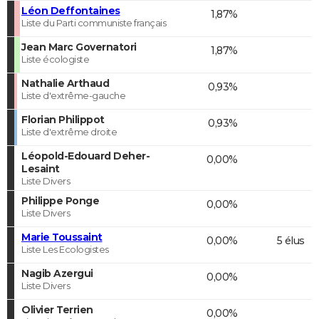
Léon Deffontaines
1,87%
Liste du Parti communiste français
Jean Marc Governatori
1,87%
Liste écologiste
Nathalie Arthaud
0,93%
Liste d'extrême-gauche
Florian Philippot
0,93%
Liste d'extrême droite
Léopold-Edouard Deher-
0,00%
Lesaint
Liste Divers
Philippe Ponge
0,00%
Liste Divers
Marie Toussaint
0,00%
5 élus
Liste Les Ecologistes
Nagib Azergui
0,00%
Liste Divers
Olivier Terrien
0,00%