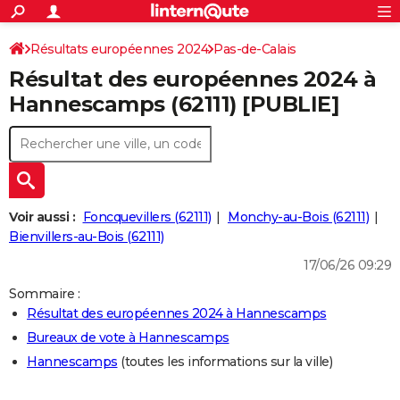
ACTUALITÉS
Connexion
S'inscrire
Résultats européennes 2024
Pas-de-Calais
Rechercher
Société
Education
Villes
Politique
Faits Divers
Monde
+
SPORT
Résultat des européennes 2024 à
Football
Cyclisme
Forum
Coupe du monde 2026
Tennis
Rugby
CULTURE
Hannescamps (62111) [PUBLIE]
TNT
Cinéma
Musique
Programme TV
Streaming
Sorties cinéma
+
FINANCE
Impôts
Immobilier
Banque
Crédit
Retraite
Epargne
Risques naturels par ville
Assurance
AUTO
Réserver un essai
Berlines
Forum auto
Essais
Citadines
SUV
+
HIGH-TECH
Voir aussi :
Foncquevillers (62111)
Monchy-au-Bois (62111)
Meilleur smartphone
Ordinateurs
Guide high-tech
Mobiles
Internet
Jeux vidéo
+
Bienvillers-au-Bois (62111)
BRICOLAGE
17/06/26 09:29
Aménagement intérieur
Cuisine
Jardinage
+
Forum
Extérieur
Salle de bains
Rangement
WEEK-END
Sommaire :
Escapades
Expositions
Week-end nature
Guides de France
Patrimoine
Musées
+
LIFESTYLE
Résultat des européennes 2024 à Hannescamps
Bureaux de vote à Hannescamps
Bien-être
Mode
+
Art de vivre
Loisirs
Modes de vie
SANTE
Hannescamps
(toutes les informations sur la ville)
Guide de la santé
Médicaments
+
Alimentation
Maladies
Sommeil
VOYAGE