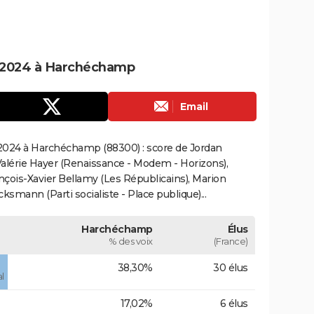
 2024 à Harchéchamp
Email
2024 à Harchéchamp (88300) : score de Jordan
alérie Hayer (Renaissance - Modem - Horizons),
çois-Xavier Bellamy (Les Républicains), Marion
smann (Parti socialiste - Place publique)...
Harchéchamp
Élus
% des voix
(France)
38,30%
30 élus
l
17,02%
6 élus