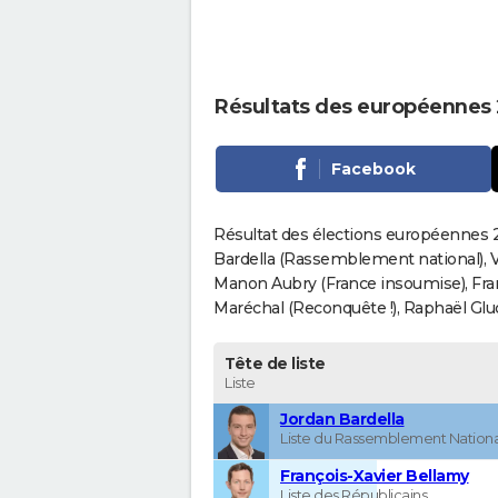
Résultats des européennes
Facebook
Résultat des élections européennes 
Bardella (Rassemblement national), V
Manon Aubry (France insoumise), Fran
Maréchal (Reconquête !), Raphaël Gluck
Tête de liste
Liste
Jordan Bardella
Liste du Rassemblement Nationa
François-Xavier Bellamy
Liste des Républicains