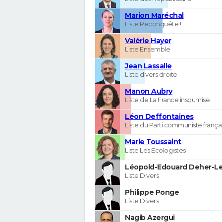
Marion Maréchal
Liste Reconquête !
Valérie Hayer
Liste Ensemble
Jean Lassalle
Liste divers droite
Manon Aubry
Liste de La France insoumise
Léon Deffontaines
Liste du Parti communiste frança
Marie Toussaint
Liste Les Ecologistes
Léopold-Edouard Deher-Le
Liste Divers
Philippe Ponge
Liste Divers
Nagib Azergui