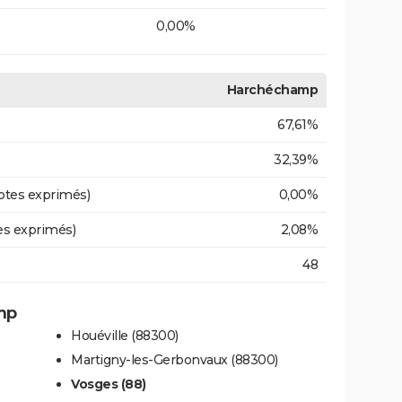
0,00%
Harchéchamp
67,61%
32,39%
otes exprimés)
0,00%
es exprimés)
2,08%
48
mp
Houéville (88300)
Martigny-les-Gerbonvaux (88300)
Vosges (88)