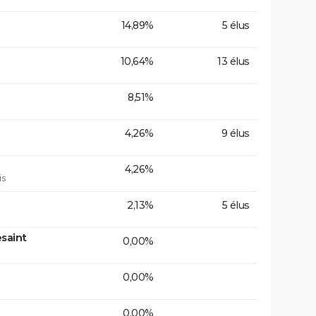
14,89%
5 élus
10,64%
13 élus
8,51%
4,26%
9 élus
4,26%
is
2,13%
5 élus
saint
0,00%
0,00%
0,00%