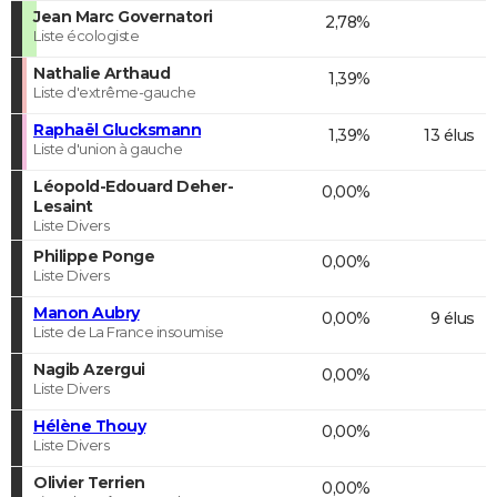
Jean Marc Governatori
2,78%
Liste écologiste
Nathalie Arthaud
1,39%
Liste d'extrême-gauche
Raphaël Glucksmann
1,39%
13 élus
Liste d'union à gauche
Léopold-Edouard Deher-
0,00%
Lesaint
Liste Divers
Philippe Ponge
0,00%
Liste Divers
Manon Aubry
0,00%
9 élus
Liste de La France insoumise
Nagib Azergui
0,00%
Liste Divers
Hélène Thouy
0,00%
Liste Divers
Olivier Terrien
0,00%