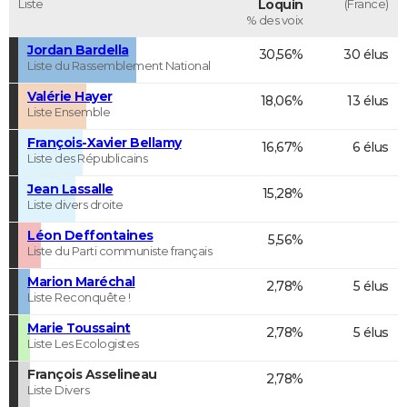
Liste
Loquin
(France)
% des voix
Jordan Bardella
30,56%
30 élus
Liste du Rassemblement National
Valérie Hayer
18,06%
13 élus
Liste Ensemble
François-Xavier Bellamy
16,67%
6 élus
Liste des Républicains
Jean Lassalle
15,28%
Liste divers droite
Léon Deffontaines
5,56%
Liste du Parti communiste français
Marion Maréchal
2,78%
5 élus
Liste Reconquête !
Marie Toussaint
2,78%
5 élus
Liste Les Ecologistes
François Asselineau
2,78%
Liste Divers