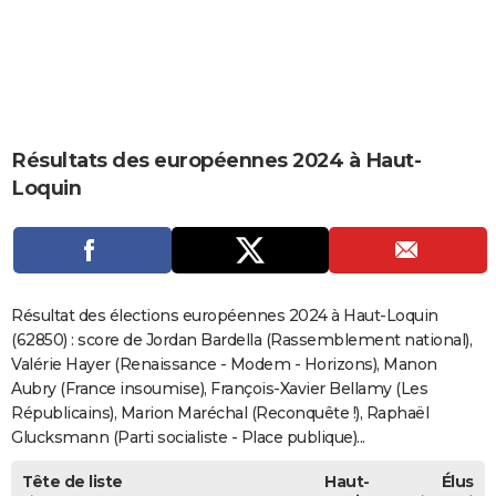
City break
Voyage de noces
Climat
Destinations
Voyage nature
Forum
+
PHOTO
GUIDES D'ACHAT
BONS PLANS
Résultats des européennes 2024 à Haut-
CARTE DE VOEUX
Loquin
Carte Bonne année
Carte Pâques
Carte de Noël
Carte Saint-Valentin
Carte d'anniversaire
DICTIONNAIRE
Biographies
Expressions
Dictionnaire
Citations
Proverbes
PROGRAMME TV
COPAINS D'AVANT
Résultat des élections européennes 2024 à Haut-Loquin
Se connecter
Collèges
Universités
Service militaire
S'inscrire
Lycées
Primaires
Entreprises
Avis de recherche
(62850) : score de Jordan Bardella (Rassemblement national),
AVIS DE DÉCÈS
Valérie Hayer (Renaissance - Modem - Horizons), Manon
FORUM
Aubry (France insoumise), François-Xavier Bellamy (Les
Républicains), Marion Maréchal (Reconquête !), Raphaël
Lifestyle
Sport
Television
Cinema
Bricolage
Culture
Auto
Voyage
Glucksmann (Parti socialiste - Place publique)...
Tête de liste
Haut-
Élus