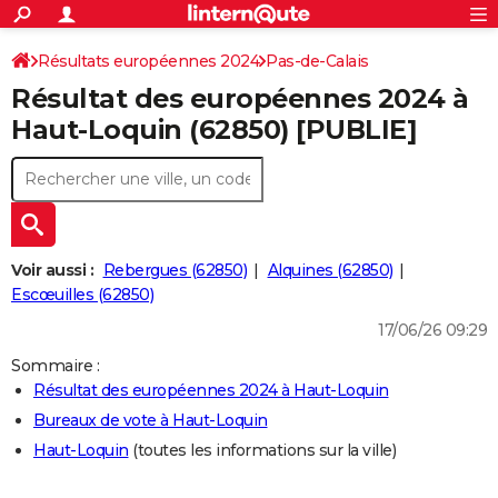
ACTUALITÉS
Connexion
S'inscrire
Résultats européennes 2024
Pas-de-Calais
Rechercher
Société
Education
Villes
Politique
Faits Divers
Monde
+
SPORT
Résultat des européennes 2024 à
Football
Cyclisme
Forum
Coupe du monde 2026
Tennis
Rugby
CULTURE
Haut-Loquin (62850) [PUBLIE]
TNT
Cinéma
Musique
Programme TV
Streaming
Sorties cinéma
+
FINANCE
Impôts
Immobilier
Banque
Crédit
Retraite
Epargne
Risques naturels par ville
Assurance
AUTO
Réserver un essai
Berlines
Forum auto
Essais
Citadines
SUV
+
HIGH-TECH
Voir aussi :
Rebergues (62850)
Alquines (62850)
Meilleur smartphone
Ordinateurs
Guide high-tech
Mobiles
Internet
Jeux vidéo
+
Escœuilles (62850)
BRICOLAGE
17/06/26 09:29
Aménagement intérieur
Cuisine
Jardinage
+
Forum
Extérieur
Salle de bains
Rangement
WEEK-END
Sommaire :
Escapades
Expositions
Week-end nature
Guides de France
Patrimoine
Musées
+
LIFESTYLE
Résultat des européennes 2024 à Haut-Loquin
Bureaux de vote à Haut-Loquin
Bien-être
Mode
+
Art de vivre
Loisirs
Modes de vie
SANTE
Haut-Loquin
(toutes les informations sur la ville)
Guide de la santé
Médicaments
+
Alimentation
Maladies
Sommeil
VOYAGE