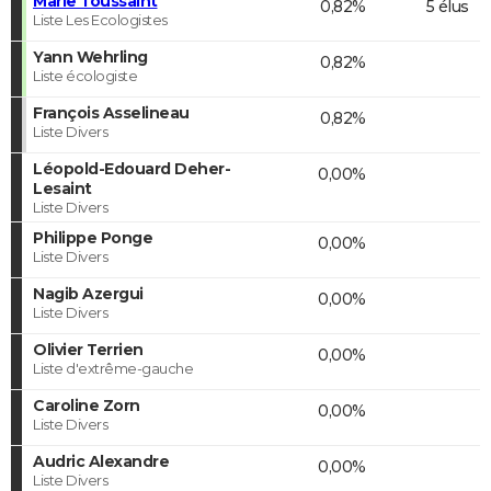
Marie Toussaint
0,82%
5 élus
Liste Les Ecologistes
Yann Wehrling
0,82%
Liste écologiste
François Asselineau
0,82%
Liste Divers
Léopold-Edouard Deher-
0,00%
Lesaint
Liste Divers
Philippe Ponge
0,00%
Liste Divers
Nagib Azergui
0,00%
Liste Divers
Olivier Terrien
0,00%
Liste d'extrême-gauche
Caroline Zorn
0,00%
Liste Divers
Audric Alexandre
0,00%
Liste Divers