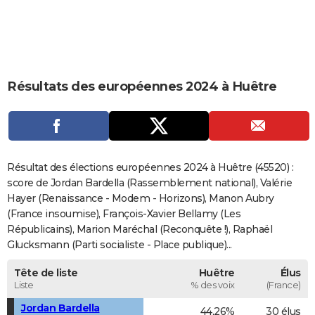
City break
Voyage de noces
Climat
Destinations
Voyage nature
Forum
+
PHOTO
GUIDES D'ACHAT
BONS PLANS
Résultats des européennes 2024 à Huêtre
CARTE DE VOEUX
Carte Bonne année
Carte Pâques
Carte de Noël
Carte Saint-Valentin
Carte d'anniversaire
DICTIONNAIRE
Biographies
Expressions
Dictionnaire
Citations
Proverbes
PROGRAMME TV
Résultat des élections européennes 2024 à Huêtre (45520) :
score de Jordan Bardella (Rassemblement national), Valérie
COPAINS D'AVANT
Hayer (Renaissance - Modem - Horizons), Manon Aubry
(France insoumise), François-Xavier Bellamy (Les
Se connecter
Collèges
Universités
Service militaire
S'inscrire
Lycées
Primaires
Entreprises
Avis de recherche
AVIS DE DÉCÈS
Républicains), Marion Maréchal (Reconquête !), Raphaël
Glucksmann (Parti socialiste - Place publique)...
FORUM
Lifestyle
Sport
Television
Cinema
Bricolage
Culture
Auto
Voyage
Tête de liste
Huêtre
Élus
Liste
% des voix
(France)
Jordan Bardella
44,26%
30 élus