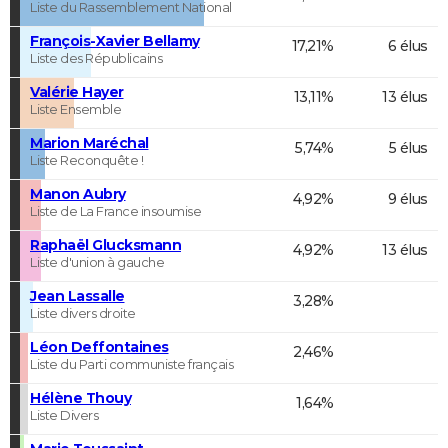
Liste du Rassemblement National
François-Xavier Bellamy
17,21%
6 élus
Liste des Républicains
Valérie Hayer
13,11%
13 élus
Liste Ensemble
Marion Maréchal
5,74%
5 élus
Liste Reconquête !
Manon Aubry
4,92%
9 élus
Liste de La France insoumise
Raphaël Glucksmann
4,92%
13 élus
Liste d'union à gauche
Jean Lassalle
3,28%
Liste divers droite
Léon Deffontaines
2,46%
Liste du Parti communiste français
Hélène Thouy
1,64%
Liste Divers