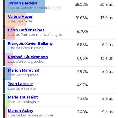
Jordan Bardella
36,02%
30 élus
Liste du Rassemblement National
Valérie Hayer
18,63%
13 élus
Liste Ensemble
Léon Deffontaines
8,70%
Liste du Parti communiste français
François-Xavier Bellamy
6,83%
6 élus
Liste des Républicains
Raphaël Glucksmann
6,83%
13 élus
Liste d'union à gauche
Marion Maréchal
4,97%
5 élus
Liste Reconquête !
Jean Lassalle
4,97%
Liste divers droite
Marie Toussaint
4,35%
5 élus
Liste Les Ecologistes
Manon Aubry
2,48%
9 élus
Liste de La France insoumise