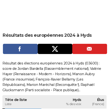
City break
Voyage de noces
Climat
Destinations
Voyage nature
Forum
+
PHOTO
GUIDES D'ACHAT
BONS PLANS
Résultats des européennes 2024 à Hyds
CARTE DE VOEUX
Carte Bonne année
Carte Pâques
Carte de Noël
Carte Saint-Valentin
Carte d'anniversaire
DICTIONNAIRE
Biographies
Expressions
Dictionnaire
Citations
Proverbes
PROGRAMME TV
Résultat des élections européennes 2024 à Hyds (03600) :
COPAINS D'AVANT
score de Jordan Bardella (Rassemblement national), Valérie
Hayer (Renaissance - Modem - Horizons), Manon Aubry
Se connecter
Collèges
Universités
Service militaire
S'inscrire
Lycées
Primaires
Entreprises
Avis de recherche
AVIS DE DÉCÈS
(France insoumise), François-Xavier Bellamy (Les
Républicains), Marion Maréchal (Reconquête !), Raphaël
FORUM
Glucksmann (Parti socialiste - Place publique)...
Lifestyle
Sport
Television
Cinema
Bricolage
Culture
Auto
Voyage
Tête de liste
Hyds
Élus
Liste
% des voix
(France)