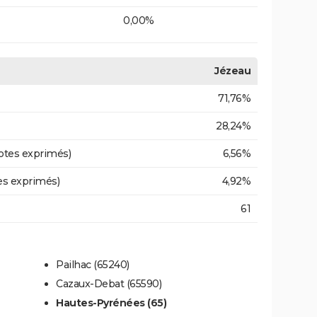
0,00%
Jézeau
71,76%
28,24%
otes exprimés)
6,56%
es exprimés)
4,92%
61
Pailhac (65240)
Cazaux-Debat (65590)
Hautes-Pyrénées (65)