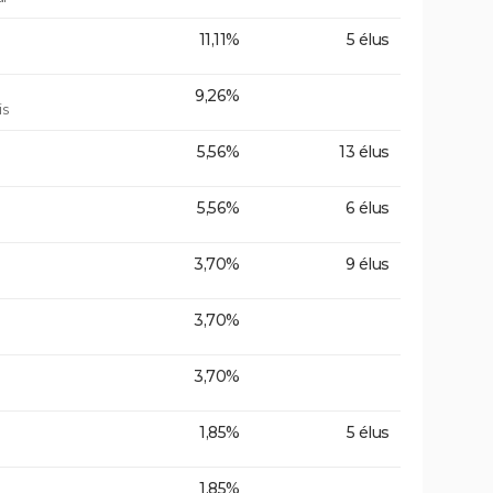
11,11%
5 élus
9,26%
is
5,56%
13 élus
5,56%
6 élus
3,70%
9 élus
3,70%
3,70%
1,85%
5 élus
1,85%