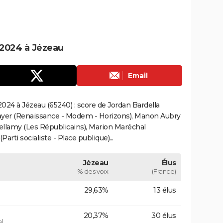
2024 à Jézeau
Email
024 à Jézeau (65240) : score de Jordan Bardella
ayer (Renaissance - Modem - Horizons), Manon Aubry
Bellamy (Les Républicains), Marion Maréchal
rti socialiste - Place publique)...
Jézeau
Élus
% des voix
(France)
29,63%
13 élus
20,37%
30 élus
l