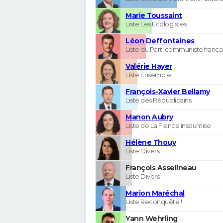
Marie Toussaint
Liste Les Ecologistes
Léon Deffontaines
Liste du Parti communiste frança
Valérie Hayer
Liste Ensemble
François-Xavier Bellamy
Liste des Républicains
Manon Aubry
Liste de La France insoumise
Hélène Thouy
Liste Divers
François Asselineau
Liste Divers
Marion Maréchal
Liste Reconquête !
Yann Wehrling