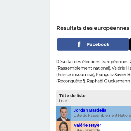
Résultats des européennes 2
Facebook
Résultat des élections européennes 20
(Rassemblement national), Valérie H
(France insoumise), François-Xavier 
(Reconquête !), Raphaël Glucksmann (Pa
Tête de liste
Liste
Jordan Bardella
Liste du Rassemblement Nationa
Valérie Hayer
Liste Ensemble