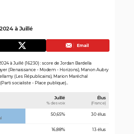
024 à Juillé
Email
24 à Juillé (16230) : score de Jordan Bardella
ayer (Renaissance - Modem - Horizons), Manon Aubry
Bellamy (Les Républicains), Marion Maréchal
rti socialiste - Place publique)...
Juillé
Élus
% des voix
(France)
50,65%
30 élus
l
16,88%
13 élus