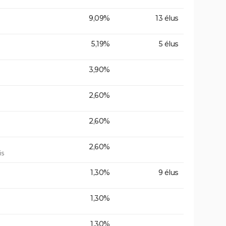
9,09%
13 élus
5,19%
5 élus
3,90%
2,60%
2,60%
2,60%
is
1,30%
9 élus
1,30%
1,30%