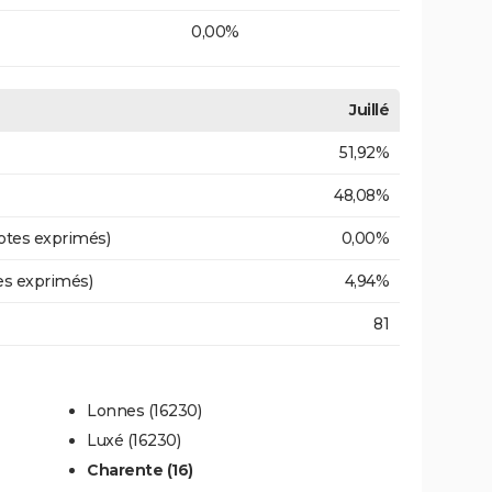
0,00%
Juillé
51,92%
48,08%
otes exprimés)
0,00%
es exprimés)
4,94%
81
Lonnes (16230)
Luxé (16230)
Charente (16)