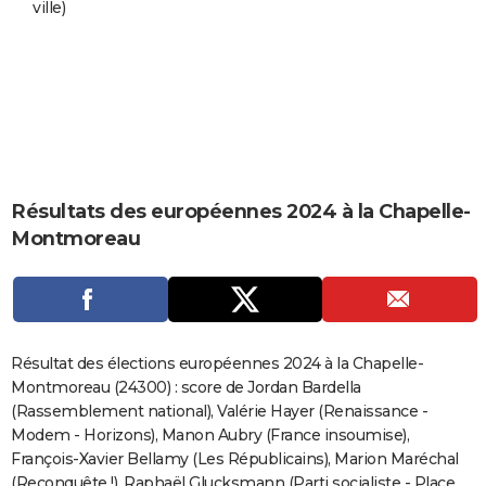
ville)
City break
Voyage de noces
Climat
Destinations
Voyage nature
Forum
+
PHOTO
GUIDES D'ACHAT
BONS PLANS
CARTE DE VOEUX
Carte Bonne année
Carte Pâques
Carte de Noël
Carte Saint-Valentin
Carte d'anniversaire
DICTIONNAIRE
Résultats des européennes 2024 à la Chapelle-
Montmoreau
Biographies
Expressions
Dictionnaire
Citations
Proverbes
PROGRAMME TV
COPAINS D'AVANT
Se connecter
Collèges
Universités
Service militaire
S'inscrire
Lycées
Primaires
Entreprises
Avis de recherche
AVIS DE DÉCÈS
Résultat des élections européennes 2024 à la Chapelle-
FORUM
Montmoreau (24300) : score de Jordan Bardella
(Rassemblement national), Valérie Hayer (Renaissance -
Lifestyle
Sport
Television
Cinema
Bricolage
Culture
Auto
Voyage
Modem - Horizons), Manon Aubry (France insoumise),
François-Xavier Bellamy (Les Républicains), Marion Maréchal
(Reconquête !), Raphaël Glucksmann (Parti socialiste - Place