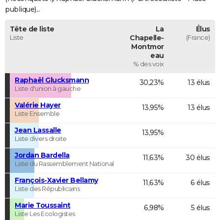
publique)...
Tête de liste
La
Élus
Liste
Chapelle-
(France)
Montmor
eau
% des voix
Raphaël Glucksmann
30,23%
13 élus
Liste d'union à gauche
Valérie Hayer
13,95%
13 élus
Liste Ensemble
Jean Lassalle
13,95%
Liste divers droite
Jordan Bardella
11,63%
30 élus
Liste du Rassemblement National
François-Xavier Bellamy
11,63%
6 élus
Liste des Républicains
Marie Toussaint
6,98%
5 élus
Liste Les Ecologistes