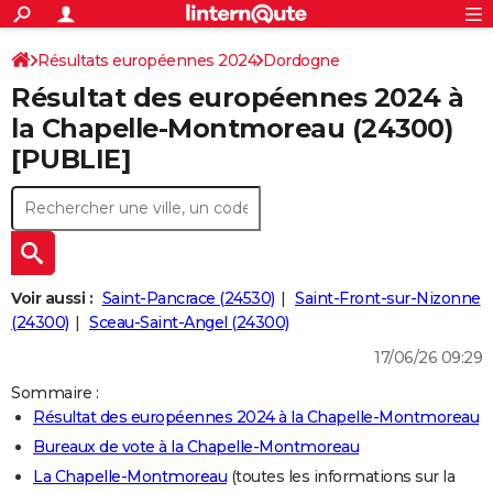
ACTUALITÉS
Connexion
S'inscrire
Résultats européennes 2024
Dordogne
Rechercher
Société
Education
Villes
Politique
Faits Divers
Monde
+
SPORT
Résultat des européennes 2024 à
Football
Cyclisme
Forum
Coupe du monde 2026
Tennis
Rugby
CULTURE
la Chapelle-Montmoreau (24300)
[PUBLIE]
TNT
Cinéma
Musique
Programme TV
Streaming
Sorties cinéma
+
FINANCE
Impôts
Immobilier
Banque
Crédit
Retraite
Epargne
Risques naturels par ville
Assurance
AUTO
Réserver un essai
Berlines
Forum auto
Essais
Citadines
SUV
+
HIGH-TECH
Meilleur smartphone
Ordinateurs
Guide high-tech
Mobiles
Internet
Jeux vidéo
+
BRICOLAGE
Voir aussi :
Saint-Pancrace (24530)
Saint-Front-sur-Nizonne
(24300)
Sceau-Saint-Angel (24300)
Aménagement intérieur
Cuisine
Jardinage
+
Forum
Extérieur
Salle de bains
Rangement
WEEK-END
17/06/26 09:29
Escapades
Expositions
Week-end nature
Guides de France
Patrimoine
Musées
+
LIFESTYLE
Sommaire :
Résultat des européennes 2024 à la Chapelle-Montmoreau
Bien-être
Mode
+
Art de vivre
Loisirs
Modes de vie
SANTE
Bureaux de vote à la Chapelle-Montmoreau
Guide de la santé
Médicaments
+
Alimentation
Maladies
Sommeil
VOYAGE
La Chapelle-Montmoreau
(toutes les informations sur la