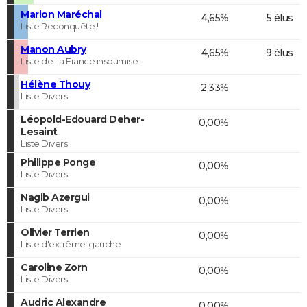
Marion Maréchal
4,65%
5 élus
Liste Reconquête !
Manon Aubry
4,65%
9 élus
Liste de La France insoumise
Hélène Thouy
2,33%
Liste Divers
Léopold-Edouard Deher-
0,00%
Lesaint
Liste Divers
Philippe Ponge
0,00%
Liste Divers
Nagib Azergui
0,00%
Liste Divers
Olivier Terrien
0,00%
Liste d'extrême-gauche
Caroline Zorn
0,00%
Liste Divers
Audric Alexandre
0,00%