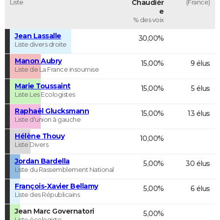
Liste
Chaudièr
(France)
e
% des voix
Jean Lassalle
30,00%
Liste divers droite
Manon Aubry
15,00%
9 élus
Liste de La France insoumise
Marie Toussaint
15,00%
5 élus
Liste Les Ecologistes
Raphaël Glucksmann
15,00%
13 élus
Liste d'union à gauche
Hélène Thouy
10,00%
Liste Divers
Jordan Bardella
5,00%
30 élus
Liste du Rassemblement National
François-Xavier Bellamy
5,00%
6 élus
Liste des Républicains
Jean Marc Governatori
5,00%
Liste écologiste