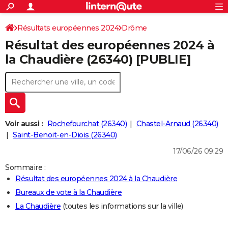
ACTUALITÉS
Connexion
S'inscrire
Résultats européennes 2024
Drôme
Rechercher
Société
Education
Villes
Politique
Faits Divers
Monde
+
SPORT
Résultat des européennes 2024 à
Football
Cyclisme
Forum
Coupe du monde 2026
Tennis
Rugby
CULTURE
la Chaudière (26340) [PUBLIE]
TNT
Cinéma
Musique
Programme TV
Streaming
Sorties cinéma
+
FINANCE
Impôts
Immobilier
Banque
Crédit
Retraite
Epargne
Risques naturels par ville
Assurance
AUTO
Réserver un essai
Berlines
Forum auto
Essais
Citadines
SUV
+
HIGH-TECH
Voir aussi :
Rochefourchat (26340)
Chastel-Arnaud (26340)
Meilleur smartphone
Ordinateurs
Guide high-tech
Mobiles
Internet
Jeux vidéo
+
Saint-Benoit-en-Diois (26340)
BRICOLAGE
17/06/26 09:29
Aménagement intérieur
Cuisine
Jardinage
+
Forum
Extérieur
Salle de bains
Rangement
WEEK-END
Sommaire :
Escapades
Expositions
Week-end nature
Guides de France
Patrimoine
Musées
+
LIFESTYLE
Résultat des européennes 2024 à la Chaudière
Bureaux de vote à la Chaudière
Bien-être
Mode
+
Art de vivre
Loisirs
Modes de vie
SANTE
La Chaudière
(toutes les informations sur la ville)
Guide de la santé
Médicaments
+
Alimentation
Maladies
Sommeil
VOYAGE