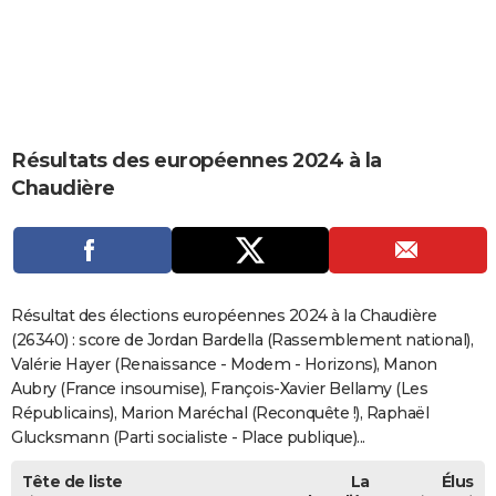
City break
Voyage de noces
Climat
Destinations
Voyage nature
Forum
+
PHOTO
GUIDES D'ACHAT
BONS PLANS
Résultats des européennes 2024 à la
CARTE DE VOEUX
Chaudière
Carte Bonne année
Carte Pâques
Carte de Noël
Carte Saint-Valentin
Carte d'anniversaire
DICTIONNAIRE
Biographies
Expressions
Dictionnaire
Citations
Proverbes
PROGRAMME TV
COPAINS D'AVANT
Résultat des élections européennes 2024 à la Chaudière
Se connecter
Collèges
Universités
Service militaire
S'inscrire
Lycées
Primaires
Entreprises
Avis de recherche
(26340) : score de Jordan Bardella (Rassemblement national),
AVIS DE DÉCÈS
Valérie Hayer (Renaissance - Modem - Horizons), Manon
FORUM
Aubry (France insoumise), François-Xavier Bellamy (Les
Républicains), Marion Maréchal (Reconquête !), Raphaël
Lifestyle
Sport
Television
Cinema
Bricolage
Culture
Auto
Voyage
Glucksmann (Parti socialiste - Place publique)...
Tête de liste
La
Élus