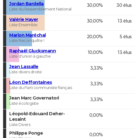
Jordan Bardella
30,00%
30 élus
Liste du Rassemblement National
Valérie Hayer
30,00%
13 élus
Liste Ensemble
Marion Maréchal
20,00%
5 élus
Liste Reconquête !
Raphaël Glucksmann
10,00%
13 élus
Liste d'union à gauche
Jean Lassalle
3,33%
Liste divers droite
Léon Deffontaines
3,33%
Liste du Parti communiste français
Jean Marc Governatori
3,33%
Liste écologiste
Léopold-Edouard Deher-
0,00%
Lesaint
Liste Divers
Philippe Ponge
0,00%