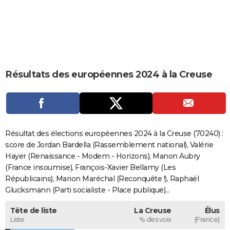
City break
Voyage de noces
Climat
Destinations
Voyage nature
Forum
+
PHOTO
GUIDES D'ACHAT
BONS PLANS
Résultats des européennes 2024 à la Creuse
CARTE DE VOEUX
Carte Bonne année
Carte Pâques
Carte de Noël
Carte Saint-Valentin
Carte d'anniversaire
DICTIONNAIRE
Biographies
Expressions
Dictionnaire
Citations
Proverbes
PROGRAMME TV
Résultat des élections européennes 2024 à la Creuse (70240) :
COPAINS D'AVANT
score de Jordan Bardella (Rassemblement national), Valérie
Hayer (Renaissance - Modem - Horizons), Manon Aubry
Se connecter
Collèges
Universités
Service militaire
S'inscrire
Lycées
Primaires
Entreprises
Avis de recherche
AVIS DE DÉCÈS
(France insoumise), François-Xavier Bellamy (Les
Républicains), Marion Maréchal (Reconquête !), Raphaël
FORUM
Glucksmann (Parti socialiste - Place publique)...
Lifestyle
Sport
Television
Cinema
Bricolage
Culture
Auto
Voyage
Tête de liste
La Creuse
Élus
Liste
% des voix
(France)