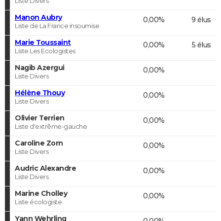
Liste Divers
Manon Aubry
0,00%
9 élus
Liste de La France insoumise
Marie Toussaint
0,00%
5 élus
Liste Les Ecologistes
Nagib Azergui
0,00%
Liste Divers
Hélène Thouy
0,00%
Liste Divers
Olivier Terrien
0,00%
Liste d'extrême-gauche
Caroline Zorn
0,00%
Liste Divers
Audric Alexandre
0,00%
Liste Divers
Marine Cholley
0,00%
Liste écologiste
Yann Wehrling
0,00%