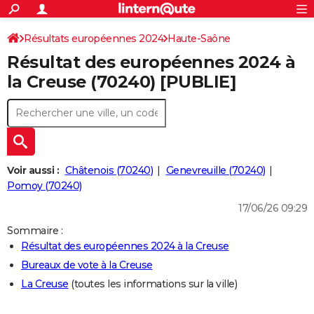
ACTUALITÉS
Connexion
S'inscrire
Résultats européennes 2024
Haute-Saône
Rechercher
Société
Education
Villes
Politique
Faits Divers
Monde
+
SPORT
Résultat des européennes 2024 à
Football
Cyclisme
Forum
Coupe du monde 2026
Tennis
Rugby
CULTURE
la Creuse (70240) [PUBLIE]
TNT
Cinéma
Musique
Programme TV
Streaming
Sorties cinéma
+
FINANCE
Impôts
Immobilier
Banque
Crédit
Retraite
Epargne
Risques naturels par ville
Assurance
AUTO
Réserver un essai
Berlines
Forum auto
Essais
Citadines
SUV
+
HIGH-TECH
Voir aussi :
Châtenois (70240)
Genevreuille (70240)
Meilleur smartphone
Ordinateurs
Guide high-tech
Mobiles
Internet
Jeux vidéo
+
Pomoy (70240)
BRICOLAGE
17/06/26 09:29
Aménagement intérieur
Cuisine
Jardinage
+
Forum
Extérieur
Salle de bains
Rangement
WEEK-END
Sommaire :
Escapades
Expositions
Week-end nature
Guides de France
Patrimoine
Musées
+
LIFESTYLE
Résultat des européennes 2024 à la Creuse
Bureaux de vote à la Creuse
Bien-être
Mode
+
Art de vivre
Loisirs
Modes de vie
SANTE
La Creuse
(toutes les informations sur la ville)
Guide de la santé
Médicaments
+
Alimentation
Maladies
Sommeil
VOYAGE