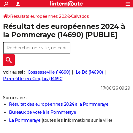
ACTUALITÉS
Connexion
S'inscrire
Résultats européennes 2024
Calvados
Rechercher
Société
Education
Villes
Politique
Faits Divers
Monde
+
SPORT
Résultat des européennes 2024 à
Football
Cyclisme
Forum
Coupe du monde 2026
Tennis
Rugby
CULTURE
la Pommeraye (14690) [PUBLIE]
TNT
Cinéma
Musique
Programme TV
Streaming
Sorties cinéma
+
FINANCE
Impôts
Immobilier
Banque
Crédit
Retraite
Epargne
Risques naturels par ville
Assurance
AUTO
Réserver un essai
Berlines
Forum auto
Essais
Citadines
SUV
+
HIGH-TECH
Voir aussi :
Cossesseville (14690)
Le Bô (14690)
Meilleur smartphone
Ordinateurs
Guide high-tech
Mobiles
Internet
Jeux vidéo
+
Pierrefitte-en-Cinglais (14690)
BRICOLAGE
17/06/26 09:29
Aménagement intérieur
Cuisine
Jardinage
+
Forum
Extérieur
Salle de bains
Rangement
WEEK-END
Sommaire :
Escapades
Expositions
Week-end nature
Guides de France
Patrimoine
Musées
+
LIFESTYLE
Résultat des européennes 2024 à la Pommeraye
Bureaux de vote à la Pommeraye
Bien-être
Mode
+
Art de vivre
Loisirs
Modes de vie
SANTE
La Pommeraye
(toutes les informations sur la ville)
Guide de la santé
Médicaments
+
Alimentation
Maladies
Sommeil
VOYAGE