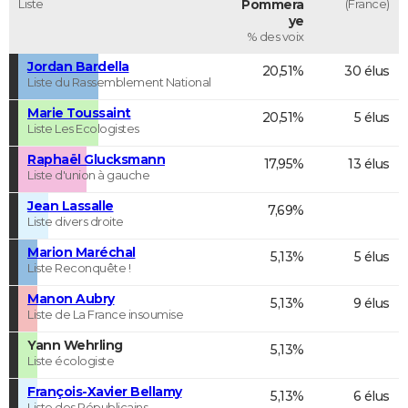
Liste
Pommera
(France)
ye
% des voix
Jordan Bardella
20,51%
30 élus
Liste du Rassemblement National
Marie Toussaint
20,51%
5 élus
Liste Les Ecologistes
Raphaël Glucksmann
17,95%
13 élus
Liste d'union à gauche
Jean Lassalle
7,69%
Liste divers droite
Marion Maréchal
5,13%
5 élus
Liste Reconquête !
Manon Aubry
5,13%
9 élus
Liste de La France insoumise
Yann Wehrling
5,13%
Liste écologiste
François-Xavier Bellamy
5,13%
6 élus
Liste des Républicains