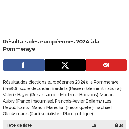
City break
Voyage de noces
Climat
Destinations
Voyage nature
Forum
+
PHOTO
GUIDES D'ACHAT
BONS PLANS
Résultats des européennes 2024 à la
CARTE DE VOEUX
Pommeraye
Carte Bonne année
Carte Pâques
Carte de Noël
Carte Saint-Valentin
Carte d'anniversaire
DICTIONNAIRE
Biographies
Expressions
Dictionnaire
Citations
Proverbes
PROGRAMME TV
COPAINS D'AVANT
Résultat des élections européennes 2024 à la Pommeraye
Se connecter
Collèges
Universités
Service militaire
S'inscrire
Lycées
Primaires
Entreprises
Avis de recherche
(14690) : score de Jordan Bardella (Rassemblement national),
AVIS DE DÉCÈS
Valérie Hayer (Renaissance - Modem - Horizons), Manon
FORUM
Aubry (France insoumise), François-Xavier Bellamy (Les
Républicains), Marion Maréchal (Reconquête !), Raphaël
Lifestyle
Sport
Television
Cinema
Bricolage
Culture
Auto
Voyage
Glucksmann (Parti socialiste - Place publique)...
Tête de liste
La
Élus