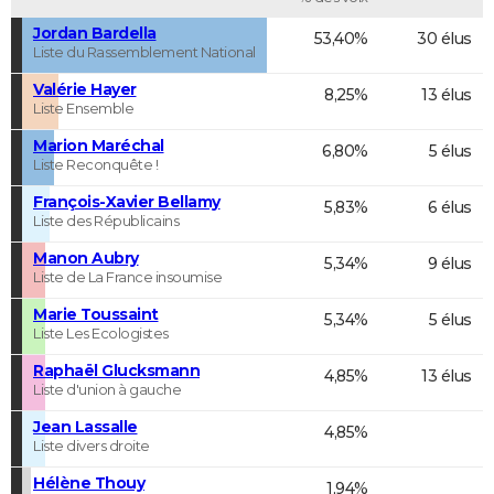
Jordan Bardella
53,40%
30 élus
Liste du Rassemblement National
Valérie Hayer
8,25%
13 élus
Liste Ensemble
Marion Maréchal
6,80%
5 élus
Liste Reconquête !
François-Xavier Bellamy
5,83%
6 élus
Liste des Républicains
Manon Aubry
5,34%
9 élus
Liste de La France insoumise
Marie Toussaint
5,34%
5 élus
Liste Les Ecologistes
Raphaël Glucksmann
4,85%
13 élus
Liste d'union à gauche
Jean Lassalle
4,85%
Liste divers droite
Hélène Thouy
1,94%