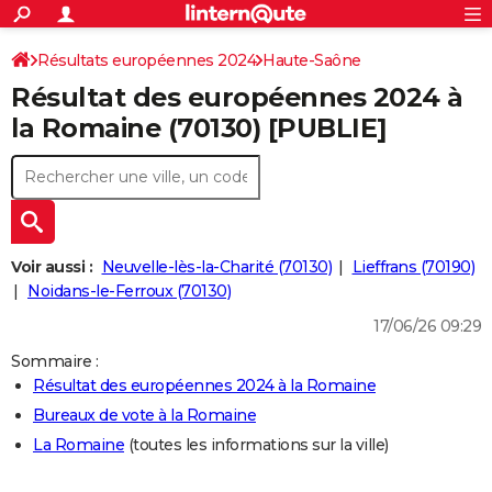
ACTUALITÉS
Connexion
S'inscrire
Résultats européennes 2024
Haute-Saône
Rechercher
Société
Education
Villes
Politique
Faits Divers
Monde
+
SPORT
Résultat des européennes 2024 à
Football
Cyclisme
Forum
Coupe du monde 2026
Tennis
Rugby
CULTURE
la Romaine (70130) [PUBLIE]
TNT
Cinéma
Musique
Programme TV
Streaming
Sorties cinéma
+
FINANCE
Impôts
Immobilier
Banque
Crédit
Retraite
Epargne
Risques naturels par ville
Assurance
AUTO
Réserver un essai
Berlines
Forum auto
Essais
Citadines
SUV
+
HIGH-TECH
Voir aussi :
Neuvelle-lès-la-Charité (70130)
Lieffrans (70190)
Meilleur smartphone
Ordinateurs
Guide high-tech
Mobiles
Internet
Jeux vidéo
+
Noidans-le-Ferroux (70130)
BRICOLAGE
17/06/26 09:29
Aménagement intérieur
Cuisine
Jardinage
+
Forum
Extérieur
Salle de bains
Rangement
WEEK-END
Sommaire :
Escapades
Expositions
Week-end nature
Guides de France
Patrimoine
Musées
+
LIFESTYLE
Résultat des européennes 2024 à la Romaine
Bureaux de vote à la Romaine
Bien-être
Mode
+
Art de vivre
Loisirs
Modes de vie
SANTE
La Romaine
(toutes les informations sur la ville)
Guide de la santé
Médicaments
+
Alimentation
Maladies
Sommeil
VOYAGE