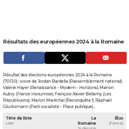
City break
Voyage de noces
Climat
Destinations
Voyage nature
Forum
+
PHOTO
GUIDES D'ACHAT
BONS PLANS
Résultats des européennes 2024 à la Romaine
CARTE DE VOEUX
Carte Bonne année
Carte Pâques
Carte de Noël
Carte Saint-Valentin
Carte d'anniversaire
DICTIONNAIRE
Biographies
Expressions
Dictionnaire
Citations
Proverbes
PROGRAMME TV
Résultat des élections européennes 2024 à la Romaine
COPAINS D'AVANT
(70130) : score de Jordan Bardella (Rassemblement national),
Valérie Hayer (Renaissance - Modem - Horizons), Manon
Se connecter
Collèges
Universités
Service militaire
S'inscrire
Lycées
Primaires
Entreprises
Avis de recherche
AVIS DE DÉCÈS
Aubry (France insoumise), François-Xavier Bellamy (Les
Républicains), Marion Maréchal (Reconquête !), Raphaël
FORUM
Glucksmann (Parti socialiste - Place publique)...
Lifestyle
Sport
Television
Cinema
Bricolage
Culture
Auto
Voyage
Tête de liste
La
Élus
Liste
Romaine
(France)
% des voix