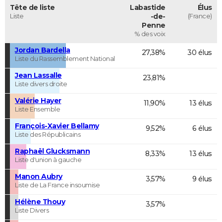
Tête de liste
Labastide
Élus
Liste
-de-
(France)
Penne
% des voix
Jordan Bardella
27,38%
30 élus
Liste du Rassemblement National
Jean Lassalle
23,81%
Liste divers droite
Valérie Hayer
11,90%
13 élus
Liste Ensemble
François-Xavier Bellamy
9,52%
6 élus
Liste des Républicains
Raphaël Glucksmann
8,33%
13 élus
Liste d'union à gauche
Manon Aubry
3,57%
9 élus
Liste de La France insoumise
Hélène Thouy
3,57%
Liste Divers