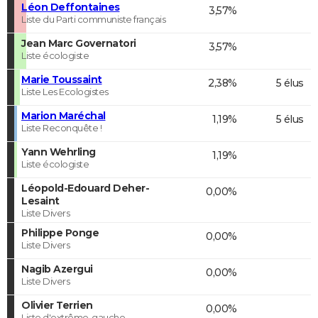
Léon Deffontaines
3,57%
Liste du Parti communiste français
Jean Marc Governatori
3,57%
Liste écologiste
Marie Toussaint
2,38%
5 élus
Liste Les Ecologistes
Marion Maréchal
1,19%
5 élus
Liste Reconquête !
Yann Wehrling
1,19%
Liste écologiste
Léopold-Edouard Deher-
0,00%
Lesaint
Liste Divers
Philippe Ponge
0,00%
Liste Divers
Nagib Azergui
0,00%
Liste Divers
Olivier Terrien
0,00%
Liste d'extrême-gauche