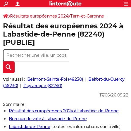
ACTUALITÉS
Connexion
S'inscrire
Résultats européennes 2024
Tarn-et-Garonne
Rechercher
Société
Education
Villes
Politique
Faits Divers
Monde
+
SPORT
Résultat des européennes 2024 à
Football
Cyclisme
Forum
Coupe du monde 2026
Tennis
Rugby
CULTURE
Labastide-de-Penne (82240)
[PUBLIE]
TNT
Cinéma
Musique
Programme TV
Streaming
Sorties cinéma
+
FINANCE
Impôts
Immobilier
Banque
Crédit
Retraite
Epargne
Risques naturels par ville
Assurance
AUTO
Réserver un essai
Berlines
Forum auto
Essais
Citadines
SUV
+
HIGH-TECH
Meilleur smartphone
Ordinateurs
Guide high-tech
Mobiles
Internet
Jeux vidéo
+
BRICOLAGE
Voir aussi :
Belmont-Sainte-Foi (46230)
Belfort-du-Quercy
(46230)
Puylaroque (82240)
Aménagement intérieur
Cuisine
Jardinage
+
Forum
Extérieur
Salle de bains
Rangement
WEEK-END
17/06/26 09:22
Escapades
Expositions
Week-end nature
Guides de France
Patrimoine
Musées
+
LIFESTYLE
Sommaire :
Résultat des européennes 2024 à Labastide-de-Penne
Bien-être
Mode
+
Art de vivre
Loisirs
Modes de vie
SANTE
Bureaux de vote à Labastide-de-Penne
Guide de la santé
Médicaments
+
Alimentation
Maladies
Sommeil
VOYAGE
Labastide-de-Penne
(toutes les informations sur la ville)