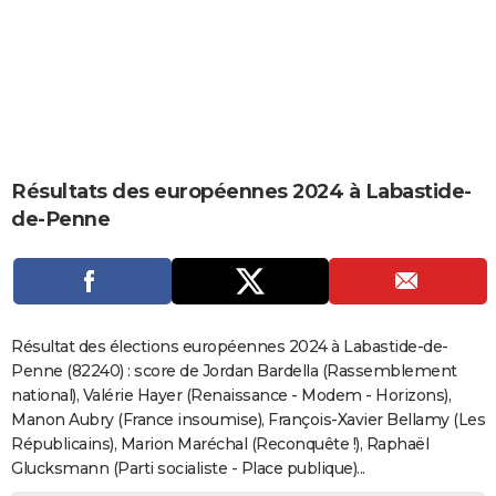
City break
Voyage de noces
Climat
Destinations
Voyage nature
Forum
+
PHOTO
GUIDES D'ACHAT
BONS PLANS
CARTE DE VOEUX
Résultats des européennes 2024 à Labastide-
Carte Bonne année
Carte Pâques
Carte de Noël
Carte Saint-Valentin
Carte d'anniversaire
DICTIONNAIRE
de-Penne
Biographies
Expressions
Dictionnaire
Citations
Proverbes
PROGRAMME TV
COPAINS D'AVANT
Se connecter
Collèges
Universités
Service militaire
S'inscrire
Lycées
Primaires
Entreprises
Avis de recherche
AVIS DE DÉCÈS
Résultat des élections européennes 2024 à Labastide-de-
Penne (82240) : score de Jordan Bardella (Rassemblement
FORUM
national), Valérie Hayer (Renaissance - Modem - Horizons),
Manon Aubry (France insoumise), François-Xavier Bellamy (Les
Lifestyle
Sport
Television
Cinema
Bricolage
Culture
Auto
Voyage
Républicains), Marion Maréchal (Reconquête !), Raphaël
Glucksmann (Parti socialiste - Place publique)...