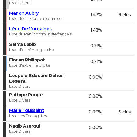
Liste Divers
Manon Aubry
1,43%
9 élus
Liste de La France insoumise
Léon Deffontaines
1,43%
Liste du Parti communiste français
Selma Labib
0,71%
Liste d'extrême-gauche
Florian Philippot
0,71%
Liste d'extrême droite
Léopold-Edouard Deher-
0,00%
Lesaint
Liste Divers
Philippe Ponge
0,00%
Liste Divers
Marie Toussaint
0,00%
5 élus
Liste Les Ecologistes
Nagib Azergui
0,00%
Liste Divers