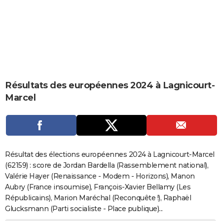
City break
Voyage de noces
Climat
Destinations
Voyage nature
Forum
+
PHOTO
GUIDES D'ACHAT
BONS PLANS
CARTE DE VOEUX
Résultats des européennes 2024 à Lagnicourt-
Carte Bonne année
Carte Pâques
Carte de Noël
Carte Saint-Valentin
Carte d'anniversaire
DICTIONNAIRE
Marcel
Biographies
Expressions
Dictionnaire
Citations
Proverbes
PROGRAMME TV
COPAINS D'AVANT
Se connecter
Collèges
Universités
Service militaire
S'inscrire
Lycées
Primaires
Entreprises
Avis de recherche
AVIS DE DÉCÈS
Résultat des élections européennes 2024 à Lagnicourt-Marcel
(62159) : score de Jordan Bardella (Rassemblement national),
FORUM
Valérie Hayer (Renaissance - Modem - Horizons), Manon
Aubry (France insoumise), François-Xavier Bellamy (Les
Lifestyle
Sport
Television
Cinema
Bricolage
Culture
Auto
Voyage
Républicains), Marion Maréchal (Reconquête !), Raphaël
Glucksmann (Parti socialiste - Place publique)...