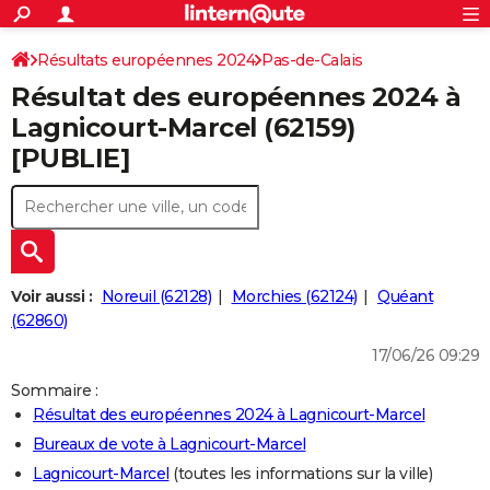
ACTUALITÉS
Connexion
S'inscrire
Résultats européennes 2024
Pas-de-Calais
Rechercher
Société
Education
Villes
Politique
Faits Divers
Monde
+
SPORT
Résultat des européennes 2024 à
Football
Cyclisme
Forum
Coupe du monde 2026
Tennis
Rugby
CULTURE
Lagnicourt-Marcel (62159)
[PUBLIE]
TNT
Cinéma
Musique
Programme TV
Streaming
Sorties cinéma
+
FINANCE
Impôts
Immobilier
Banque
Crédit
Retraite
Epargne
Risques naturels par ville
Assurance
AUTO
Réserver un essai
Berlines
Forum auto
Essais
Citadines
SUV
+
HIGH-TECH
Meilleur smartphone
Ordinateurs
Guide high-tech
Mobiles
Internet
Jeux vidéo
+
BRICOLAGE
Voir aussi :
Noreuil (62128)
Morchies (62124)
Quéant
(62860)
Aménagement intérieur
Cuisine
Jardinage
+
Forum
Extérieur
Salle de bains
Rangement
WEEK-END
17/06/26 09:29
Escapades
Expositions
Week-end nature
Guides de France
Patrimoine
Musées
+
LIFESTYLE
Sommaire :
Résultat des européennes 2024 à Lagnicourt-Marcel
Bien-être
Mode
+
Art de vivre
Loisirs
Modes de vie
SANTE
Bureaux de vote à Lagnicourt-Marcel
Guide de la santé
Médicaments
+
Alimentation
Maladies
Sommeil
VOYAGE
Lagnicourt-Marcel
(toutes les informations sur la ville)