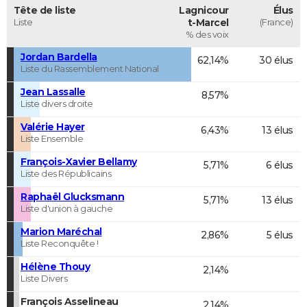
Tête de liste
Lagnicour
Élus
Liste
t-Marcel
(France)
% des voix
Jordan Bardella
62,14%
30 élus
Liste du Rassemblement National
Jean Lassalle
8,57%
Liste divers droite
Valérie Hayer
6,43%
13 élus
Liste Ensemble
François-Xavier Bellamy
5,71%
6 élus
Liste des Républicains
Raphaël Glucksmann
5,71%
13 élus
Liste d'union à gauche
Marion Maréchal
2,86%
5 élus
Liste Reconquête !
Hélène Thouy
2,14%
Liste Divers
François Asselineau
2,14%