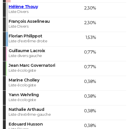
Hélène Thouy
2,30%
Liste Divers
François Asselineau
2,30%
Liste Divers
Florian Philippot
1,53%
Liste d'extrême droite
Guillaume Lacroix
0,77%
Liste divers gauche
Jean Marc Governatori
0,77%
Liste écologiste
Marine Cholley
0,38%
Liste écologiste
Yann Wehrling
0,38%
Liste écologiste
Nathalie Arthaud
0,38%
Liste d'extrême-gauche
Edouard Husson
0,38%
Liste Divers