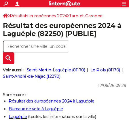
ACTUALITÉS
Connexion
S'inscrire
Résultats européennes 2024
Tarn-et-Garonne
Rechercher
Société
Education
Villes
Politique
Faits Divers
Monde
+
SPORT
Résultat des européennes 2024 à
Football
Cyclisme
Forum
Coupe du monde 2026
Tennis
Rugby
CULTURE
Laguépie (82250) [PUBLIE]
TNT
Cinéma
Musique
Programme TV
Streaming
Sorties cinéma
+
FINANCE
Impôts
Immobilier
Banque
Crédit
Retraite
Epargne
Risques naturels par ville
Assurance
AUTO
Réserver un essai
Berlines
Forum auto
Essais
Citadines
SUV
+
HIGH-TECH
Voir aussi :
Saint-Martin-Laguépie (81170)
Le Riols (81170)
Meilleur smartphone
Ordinateurs
Guide high-tech
Mobiles
Internet
Jeux vidéo
+
Saint-André-de-Najac (12270)
BRICOLAGE
17/06/26 09:29
Aménagement intérieur
Cuisine
Jardinage
+
Forum
Extérieur
Salle de bains
Rangement
WEEK-END
Sommaire :
Escapades
Expositions
Week-end nature
Guides de France
Patrimoine
Musées
+
LIFESTYLE
Résultat des européennes 2024 à Laguépie
Bureaux de vote à Laguépie
Bien-être
Mode
+
Art de vivre
Loisirs
Modes de vie
SANTE
Laguépie
(toutes les informations sur la ville)
Guide de la santé
Médicaments
+
Alimentation
Maladies
Sommeil
VOYAGE