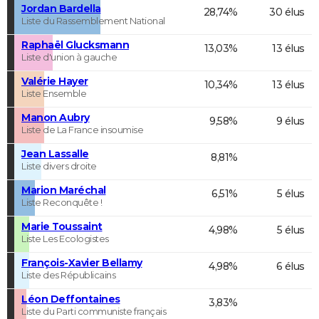
Jordan Bardella
28,74%
30 élus
Liste du Rassemblement National
Raphaël Glucksmann
13,03%
13 élus
Liste d'union à gauche
Valérie Hayer
10,34%
13 élus
Liste Ensemble
Manon Aubry
9,58%
9 élus
Liste de La France insoumise
Jean Lassalle
8,81%
Liste divers droite
Marion Maréchal
6,51%
5 élus
Liste Reconquête !
Marie Toussaint
4,98%
5 élus
Liste Les Ecologistes
François-Xavier Bellamy
4,98%
6 élus
Liste des Républicains
Léon Deffontaines
3,83%
Liste du Parti communiste français