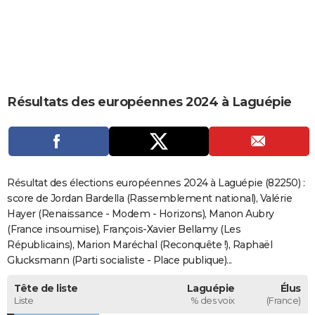
City break
Voyage de noces
Climat
Destinations
Voyage nature
Forum
+
PHOTO
GUIDES D'ACHAT
BONS PLANS
Résultats des européennes 2024 à Laguépie
CARTE DE VOEUX
Carte Bonne année
Carte Pâques
Carte de Noël
Carte Saint-Valentin
Carte d'anniversaire
DICTIONNAIRE
Biographies
Expressions
Dictionnaire
Citations
Proverbes
PROGRAMME TV
Résultat des élections européennes 2024 à Laguépie (82250) :
COPAINS D'AVANT
score de Jordan Bardella (Rassemblement national), Valérie
Hayer (Renaissance - Modem - Horizons), Manon Aubry
Se connecter
Collèges
Universités
Service militaire
S'inscrire
Lycées
Primaires
Entreprises
Avis de recherche
AVIS DE DÉCÈS
(France insoumise), François-Xavier Bellamy (Les
Républicains), Marion Maréchal (Reconquête !), Raphaël
FORUM
Glucksmann (Parti socialiste - Place publique)...
Lifestyle
Sport
Television
Cinema
Bricolage
Culture
Auto
Voyage
Tête de liste
Laguépie
Élus
Liste
% des voix
(France)