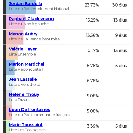
Jordan Bardella
23,73%
30 élus
Liste du Rassemblement National
Raphaël Glucksmann
15,25%
13 élus
Liste d'union à gauche
Manon Aubry
13,56%
9 élus
Liste de La France insoumise
Valérie Hayer
10,17%
13 élus
Liste Ensemble
Marion Maréchal
6,78%
5 élus
Liste Reconquête !
Jean Lassalle
6,78%
Liste divers droite
Hélène Thouy
5,08%
Liste Divers
Léon Deffontaines
5,08%
Liste du Parti communiste français
Marie Toussaint
3,39%
5 élus
Liste Les Ecologistes