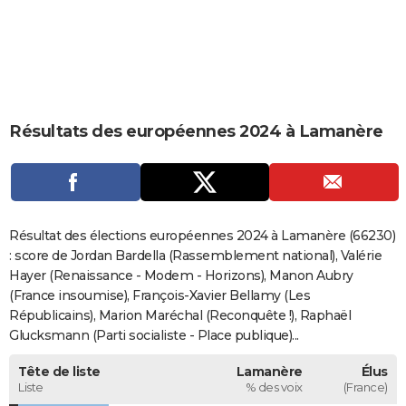
City break
Voyage de noces
Climat
Destinations
Voyage nature
Forum
+
PHOTO
GUIDES D'ACHAT
BONS PLANS
Résultats des européennes 2024 à Lamanère
CARTE DE VOEUX
Carte Bonne année
Carte Pâques
Carte de Noël
Carte Saint-Valentin
Carte d'anniversaire
DICTIONNAIRE
Biographies
Expressions
Dictionnaire
Citations
Proverbes
PROGRAMME TV
Résultat des élections européennes 2024 à Lamanère (66230)
COPAINS D'AVANT
: score de Jordan Bardella (Rassemblement national), Valérie
Hayer (Renaissance - Modem - Horizons), Manon Aubry
Se connecter
Collèges
Universités
Service militaire
S'inscrire
Lycées
Primaires
Entreprises
Avis de recherche
AVIS DE DÉCÈS
(France insoumise), François-Xavier Bellamy (Les
Républicains), Marion Maréchal (Reconquête !), Raphaël
FORUM
Glucksmann (Parti socialiste - Place publique)...
Lifestyle
Sport
Television
Cinema
Bricolage
Culture
Auto
Voyage
Tête de liste
Lamanère
Élus
Liste
% des voix
(France)