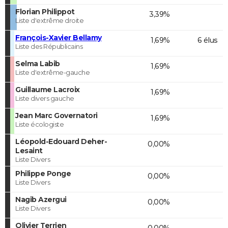
Florian Philippot
3,39%
Liste d'extrême droite
François-Xavier Bellamy
1,69%
6 élus
Liste des Républicains
Selma Labib
1,69%
Liste d'extrême-gauche
Guillaume Lacroix
1,69%
Liste divers gauche
Jean Marc Governatori
1,69%
Liste écologiste
Léopold-Edouard Deher-
0,00%
Lesaint
Liste Divers
Philippe Ponge
0,00%
Liste Divers
Nagib Azergui
0,00%
Liste Divers
Olivier Terrien
0,00%