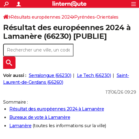
ACTUALITÉS
Connexion
S'inscrire
Résultats européennes 2024
Pyrénées-Orientales
Rechercher
Société
Education
Villes
Politique
Faits Divers
Monde
+
SPORT
Résultat des européennes 2024 à
Football
Cyclisme
Forum
Coupe du monde 2026
Tennis
Rugby
CULTURE
Lamanère (66230) [PUBLIE]
TNT
Cinéma
Musique
Programme TV
Streaming
Sorties cinéma
+
FINANCE
Impôts
Immobilier
Banque
Crédit
Retraite
Epargne
Risques naturels par ville
Assurance
AUTO
Réserver un essai
Berlines
Forum auto
Essais
Citadines
SUV
+
HIGH-TECH
Voir aussi :
Serralongue (66230)
Le Tech (66230)
Saint-
Meilleur smartphone
Ordinateurs
Guide high-tech
Mobiles
Internet
Jeux vidéo
+
Laurent-de-Cerdans (66260)
BRICOLAGE
17/06/26 09:29
Aménagement intérieur
Cuisine
Jardinage
+
Forum
Extérieur
Salle de bains
Rangement
WEEK-END
Sommaire :
Escapades
Expositions
Week-end nature
Guides de France
Patrimoine
Musées
+
LIFESTYLE
Résultat des européennes 2024 à Lamanère
Bureaux de vote à Lamanère
Bien-être
Mode
+
Art de vivre
Loisirs
Modes de vie
SANTE
Lamanère
(toutes les informations sur la ville)
Guide de la santé
Médicaments
+
Alimentation
Maladies
Sommeil
VOYAGE