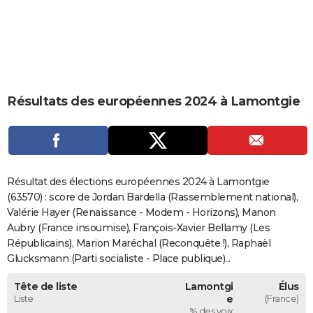
City break
Voyage de noces
Climat
Destinations
Voyage nature
Forum
+
PHOTO
GUIDES D'ACHAT
BONS PLANS
Résultats des européennes 2024 à Lamontgie
CARTE DE VOEUX
Carte Bonne année
Carte Pâques
Carte de Noël
Carte Saint-Valentin
Carte d'anniversaire
DICTIONNAIRE
Biographies
Expressions
Dictionnaire
Citations
Proverbes
PROGRAMME TV
Résultat des élections européennes 2024 à Lamontgie
COPAINS D'AVANT
(63570) : score de Jordan Bardella (Rassemblement national),
Valérie Hayer (Renaissance - Modem - Horizons), Manon
Se connecter
Collèges
Universités
Service militaire
S'inscrire
Lycées
Primaires
Entreprises
Avis de recherche
AVIS DE DÉCÈS
Aubry (France insoumise), François-Xavier Bellamy (Les
Républicains), Marion Maréchal (Reconquête !), Raphaël
FORUM
Glucksmann (Parti socialiste - Place publique)...
Lifestyle
Sport
Television
Cinema
Bricolage
Culture
Auto
Voyage
Tête de liste
Lamontgi
Élus
Liste
e
(France)
% des voix