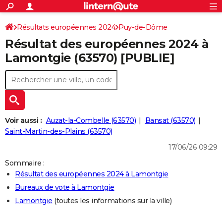
ACTUALITÉS
Connexion
S'inscrire
Résultats européennes 2024
Puy-de-Dôme
Rechercher
Société
Education
Villes
Politique
Faits Divers
Monde
+
SPORT
Résultat des européennes 2024 à
Football
Cyclisme
Forum
Coupe du monde 2026
Tennis
Rugby
CULTURE
Lamontgie (63570) [PUBLIE]
TNT
Cinéma
Musique
Programme TV
Streaming
Sorties cinéma
+
FINANCE
Impôts
Immobilier
Banque
Crédit
Retraite
Epargne
Risques naturels par ville
Assurance
AUTO
Réserver un essai
Berlines
Forum auto
Essais
Citadines
SUV
+
HIGH-TECH
Voir aussi :
Auzat-la-Combelle (63570)
Bansat (63570)
Meilleur smartphone
Ordinateurs
Guide high-tech
Mobiles
Internet
Jeux vidéo
+
Saint-Martin-des-Plains (63570)
BRICOLAGE
17/06/26 09:29
Aménagement intérieur
Cuisine
Jardinage
+
Forum
Extérieur
Salle de bains
Rangement
WEEK-END
Sommaire :
Escapades
Expositions
Week-end nature
Guides de France
Patrimoine
Musées
+
LIFESTYLE
Résultat des européennes 2024 à Lamontgie
Bureaux de vote à Lamontgie
Bien-être
Mode
+
Art de vivre
Loisirs
Modes de vie
SANTE
Lamontgie
(toutes les informations sur la ville)
Guide de la santé
Médicaments
+
Alimentation
Maladies
Sommeil
VOYAGE