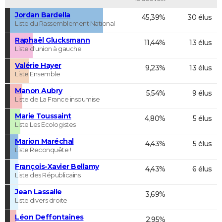
Jordan Bardella
45,39%
30 élus
Liste du Rassemblement National
Raphaël Glucksmann
11,44%
13 élus
Liste d'union à gauche
Valérie Hayer
9,23%
13 élus
Liste Ensemble
Manon Aubry
5,54%
9 élus
Liste de La France insoumise
Marie Toussaint
4,80%
5 élus
Liste Les Ecologistes
Marion Maréchal
4,43%
5 élus
Liste Reconquête !
François-Xavier Bellamy
4,43%
6 élus
Liste des Républicains
Jean Lassalle
3,69%
Liste divers droite
Léon Deffontaines
2,95%