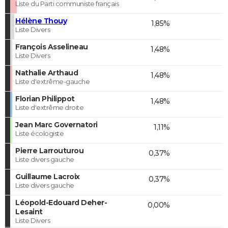
Liste du Parti communiste français
Hélène Thouy
1,85%
Liste Divers
François Asselineau
1,48%
Liste Divers
Nathalie Arthaud
1,48%
Liste d'extrême-gauche
Florian Philippot
1,48%
Liste d'extrême droite
Jean Marc Governatori
1,11%
Liste écologiste
Pierre Larrouturou
0,37%
Liste divers gauche
Guillaume Lacroix
0,37%
Liste divers gauche
Léopold-Edouard Deher-
0,00%
Lesaint
Liste Divers