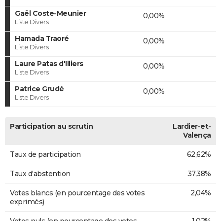
Gaël Coste-Meunier
0,00%
Liste Divers
Hamada Traoré
0,00%
Liste Divers
Laure Patas d'Illiers
0,00%
Liste Divers
Patrice Grudé
0,00%
Liste Divers
Participation au scrutin
Lardier-et-
Valença
Taux de participation
62,62%
Taux d'abstention
37,38%
Votes blancs (en pourcentage des votes
2,04%
exprimés)
Votes nuls (en pourcentage des votes
1,02%