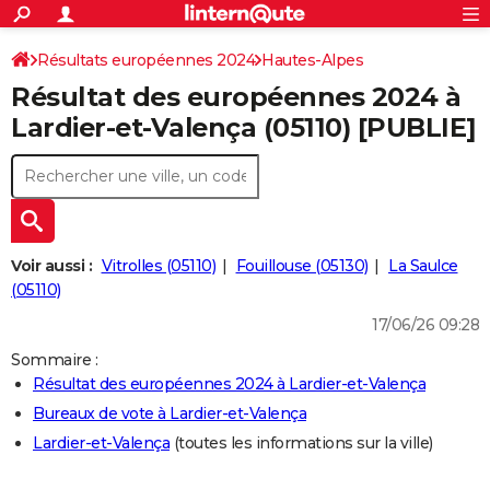
ACTUALITÉS
Connexion
S'inscrire
Résultats européennes 2024
Hautes-Alpes
Rechercher
Société
Education
Villes
Politique
Faits Divers
Monde
+
SPORT
Résultat des européennes 2024 à
Football
Cyclisme
Forum
Coupe du monde 2026
Tennis
Rugby
CULTURE
Lardier-et-Valença (05110) [PUBLIE]
TNT
Cinéma
Musique
Programme TV
Streaming
Sorties cinéma
+
FINANCE
Impôts
Immobilier
Banque
Crédit
Retraite
Epargne
Risques naturels par ville
Assurance
AUTO
Réserver un essai
Berlines
Forum auto
Essais
Citadines
SUV
+
HIGH-TECH
Voir aussi :
Vitrolles (05110)
Fouillouse (05130)
La Saulce
Meilleur smartphone
Ordinateurs
Guide high-tech
Mobiles
Internet
Jeux vidéo
+
(05110)
BRICOLAGE
17/06/26 09:28
Aménagement intérieur
Cuisine
Jardinage
+
Forum
Extérieur
Salle de bains
Rangement
WEEK-END
Sommaire :
Escapades
Expositions
Week-end nature
Guides de France
Patrimoine
Musées
+
LIFESTYLE
Résultat des européennes 2024 à Lardier-et-Valença
Bureaux de vote à Lardier-et-Valença
Bien-être
Mode
+
Art de vivre
Loisirs
Modes de vie
SANTE
Lardier-et-Valença
(toutes les informations sur la ville)
Guide de la santé
Médicaments
+
Alimentation
Maladies
Sommeil
VOYAGE