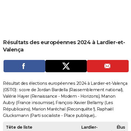
City break
Voyage de noces
Climat
Destinations
Voyage nature
Forum
+
PHOTO
GUIDES D'ACHAT
BONS PLANS
Résultats des européennes 2024 à Lardier-et-
CARTE DE VOEUX
Valença
Carte Bonne année
Carte Pâques
Carte de Noël
Carte Saint-Valentin
Carte d'anniversaire
DICTIONNAIRE
Biographies
Expressions
Dictionnaire
Citations
Proverbes
PROGRAMME TV
COPAINS D'AVANT
Résultat des élections européennes 2024 à Lardier-et-Valença
Se connecter
Collèges
Universités
Service militaire
S'inscrire
Lycées
Primaires
Entreprises
Avis de recherche
(05110) : score de Jordan Bardella (Rassemblement national),
AVIS DE DÉCÈS
Valérie Hayer (Renaissance - Modem - Horizons), Manon
FORUM
Aubry (France insoumise), François-Xavier Bellamy (Les
Républicains), Marion Maréchal (Reconquête !), Raphaël
Lifestyle
Sport
Television
Cinema
Bricolage
Culture
Auto
Voyage
Glucksmann (Parti socialiste - Place publique)...
Tête de liste
Lardier-
Élus