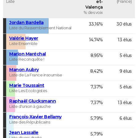
Liste
et-
(France)
Valença
% des voix
Jordan Bardella
33,16%
30 élus
Liste du Rassemblement National
Valérie Hayer
14,74%
13 élus
Liste Ensemble
Marion Maréchal
8,95%
5 élus
Liste Reconquête !
Manon Aubry
8,42%
9 élus
Liste de La France insoumise
Marie Toussaint
7,37%
5 élus
Liste Les Ecologistes
Raphaël Glucksmann
7,37%
13 élus
Liste d'union à gauche
François-Xavier Bellamy
5,79%
6 élus
Liste des Républicains
Jean Lassalle
5,79%
Liste divers droite