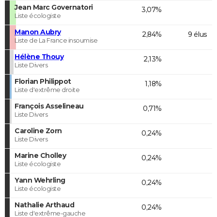
Jean Marc Governatori
3,07%
Liste écologiste
Manon Aubry
2,84%
9 élus
Liste de La France insoumise
Hélène Thouy
2,13%
Liste Divers
Florian Philippot
1,18%
Liste d'extrême droite
François Asselineau
0,71%
Liste Divers
Caroline Zorn
0,24%
Liste Divers
Marine Cholley
0,24%
Liste écologiste
Yann Wehrling
0,24%
Liste écologiste
Nathalie Arthaud
0,24%
Liste d'extrême-gauche