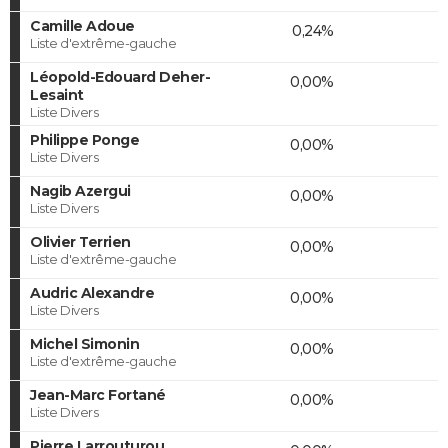
Camille Adoue
0,24%
Liste d'extrême-gauche
Léopold-Edouard Deher-
0,00%
Lesaint
Liste Divers
Philippe Ponge
0,00%
Liste Divers
Nagib Azergui
0,00%
Liste Divers
Olivier Terrien
0,00%
Liste d'extrême-gauche
Audric Alexandre
0,00%
Liste Divers
Michel Simonin
0,00%
Liste d'extrême-gauche
Jean-Marc Fortané
0,00%
Liste Divers
Pierre Larrouturou