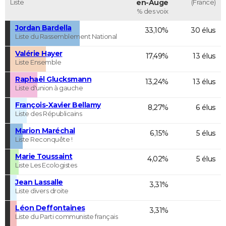
Liste
en-Auge
(France)
% des voix
Jordan Bardella
33,10%
30 élus
Liste du Rassemblement National
Valérie Hayer
17,49%
13 élus
Liste Ensemble
Raphaël Glucksmann
13,24%
13 élus
Liste d'union à gauche
François-Xavier Bellamy
8,27%
6 élus
Liste des Républicains
Marion Maréchal
6,15%
5 élus
Liste Reconquête !
Marie Toussaint
4,02%
5 élus
Liste Les Ecologistes
Jean Lassalle
3,31%
Liste divers droite
Léon Deffontaines
3,31%
Liste du Parti communiste français