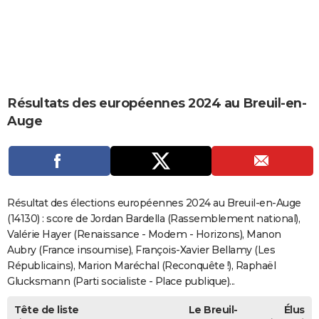
City break
Voyage de noces
Climat
Destinations
Voyage nature
Forum
+
PHOTO
GUIDES D'ACHAT
BONS PLANS
Résultats des européennes 2024 au Breuil-en-
CARTE DE VOEUX
Auge
Carte Bonne année
Carte Pâques
Carte de Noël
Carte Saint-Valentin
Carte d'anniversaire
DICTIONNAIRE
Biographies
Expressions
Dictionnaire
Citations
Proverbes
PROGRAMME TV
COPAINS D'AVANT
Résultat des élections européennes 2024 au Breuil-en-Auge
Se connecter
Collèges
Universités
Service militaire
S'inscrire
Lycées
Primaires
Entreprises
Avis de recherche
(14130) : score de Jordan Bardella (Rassemblement national),
AVIS DE DÉCÈS
Valérie Hayer (Renaissance - Modem - Horizons), Manon
FORUM
Aubry (France insoumise), François-Xavier Bellamy (Les
Républicains), Marion Maréchal (Reconquête !), Raphaël
Lifestyle
Sport
Television
Cinema
Bricolage
Culture
Auto
Voyage
Glucksmann (Parti socialiste - Place publique)...
Tête de liste
Le Breuil-
Élus