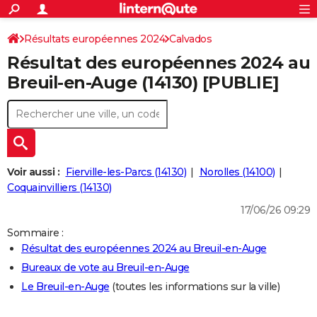
ACTUALITÉS
Connexion
S'inscrire
Résultats européennes 2024
Calvados
Rechercher
Société
Education
Villes
Politique
Faits Divers
Monde
+
SPORT
Résultat des européennes 2024 au
Football
Cyclisme
Forum
Coupe du monde 2026
Tennis
Rugby
CULTURE
Breuil-en-Auge (14130) [PUBLIE]
TNT
Cinéma
Musique
Programme TV
Streaming
Sorties cinéma
+
FINANCE
Impôts
Immobilier
Banque
Crédit
Retraite
Epargne
Risques naturels par ville
Assurance
AUTO
Réserver un essai
Berlines
Forum auto
Essais
Citadines
SUV
+
HIGH-TECH
Voir aussi :
Fierville-les-Parcs (14130)
Norolles (14100)
Meilleur smartphone
Ordinateurs
Guide high-tech
Mobiles
Internet
Jeux vidéo
+
Coquainvilliers (14130)
BRICOLAGE
17/06/26 09:29
Aménagement intérieur
Cuisine
Jardinage
+
Forum
Extérieur
Salle de bains
Rangement
WEEK-END
Sommaire :
Escapades
Expositions
Week-end nature
Guides de France
Patrimoine
Musées
+
LIFESTYLE
Résultat des européennes 2024 au Breuil-en-Auge
Bureaux de vote au Breuil-en-Auge
Bien-être
Mode
+
Art de vivre
Loisirs
Modes de vie
SANTE
Le Breuil-en-Auge
(toutes les informations sur la ville)
Guide de la santé
Médicaments
+
Alimentation
Maladies
Sommeil
VOYAGE