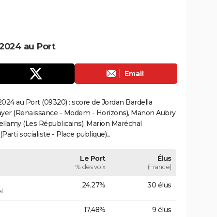
2024 au Port
Email
024 au Port (09320) : score de Jordan Bardella
ayer (Renaissance - Modem - Horizons), Manon Aubry
Bellamy (Les Républicains), Marion Maréchal
rti socialiste - Place publique)...
Le Port
Élus
% des voix
(France)
24,27%
30 élus
l
17,48%
9 élus