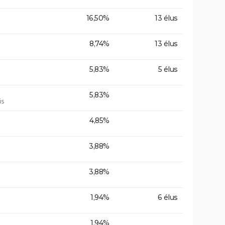
16,50%
13 élus
8,74%
13 élus
5,83%
5 élus
5,83%
is
4,85%
3,88%
3,88%
1,94%
6 élus
1,94%