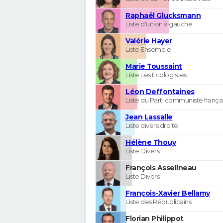
Raphaël Glucksmann
Liste d'union à gauche
Valérie Hayer
Liste Ensemble
Marie Toussaint
Liste Les Ecologistes
Léon Deffontaines
Liste du Parti communiste frança
Jean Lassalle
Liste divers droite
Hélène Thouy
Liste Divers
François Asselineau
Liste Divers
François-Xavier Bellamy
Liste des Républicains
Florian Philippot