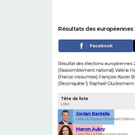
Résultats des européennes 
Facebook
Résultat des élections européennes 2
(Rassemblement national), Valérie H
(France insoumise), François-Xavier 
(Reconquête !), Raphaël Glucksmann (Pa
Tête de liste
Liste
Jordan Bardella
Liste du Rassemblement Nationa
Manon Aubry
Liste de La France insoumise