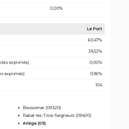
0,00%
Le Port
60,47%
39,53%
otes exprimés)
0,00%
es exprimés)
0,96%
104
Boussenac (09320)
Rabat-les-Trois-Seigneurs (09400)
Ariège (09)