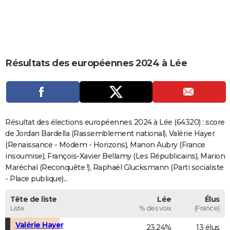
City break
Voyage de noces
Climat
Destinations
Voyage nature
Forum
+
PHOTO
GUIDES D'ACHAT
BONS PLANS
Résultats des européennes 2024 à Lée
CARTE DE VOEUX
Carte Bonne année
Carte Pâques
Carte de Noël
Carte Saint-Valentin
Carte d'anniversaire
DICTIONNAIRE
Biographies
Expressions
Dictionnaire
Citations
Proverbes
PROGRAMME TV
Résultat des élections européennes 2024 à Lée (64320) : score
de Jordan Bardella (Rassemblement national), Valérie Hayer
COPAINS D'AVANT
(Renaissance - Modem - Horizons), Manon Aubry (France
insoumise), François-Xavier Bellamy (Les Républicains), Marion
Se connecter
Collèges
Universités
Service militaire
S'inscrire
Lycées
Primaires
Entreprises
Avis de recherche
AVIS DE DÉCÈS
Maréchal (Reconquête !), Raphaël Glucksmann (Parti socialiste
- Place publique)...
FORUM
Lifestyle
Sport
Television
Cinema
Bricolage
Culture
Auto
Voyage
Tête de liste
Lée
Élus
Liste
% des voix
(France)
Valérie Hayer
23,24%
13 élus