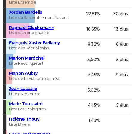
Liste Ensemble
Jordan Bardella
22,81%
30 élus
Liste du Rassemblement National
Raphaël Glucksmann
18,65%
13 élus
Liste d'union à gauche
François-Xavier Bellamy
8,32%
6 élus
Liste des Républicains
Marion Maréchal
5,60%
5 élus
Liste Reconquête !
Manon Aubry
5,45%
9 élus
Liste de La France insoumise
Jean Lassalle
5,02%
Liste divers droite
Marie Toussaint
4,45%
5 élus
Liste Les Ecologistes
Hélène Thouy
1,43%
Liste Divers