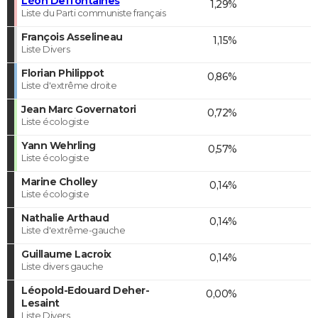
Léon Deffontaines
1,29%
Liste du Parti communiste français
François Asselineau
1,15%
Liste Divers
Florian Philippot
0,86%
Liste d'extrême droite
Jean Marc Governatori
0,72%
Liste écologiste
Yann Wehrling
0,57%
Liste écologiste
Marine Cholley
0,14%
Liste écologiste
Nathalie Arthaud
0,14%
Liste d'extrême-gauche
Guillaume Lacroix
0,14%
Liste divers gauche
Léopold-Edouard Deher-
0,00%
Lesaint
Liste Divers