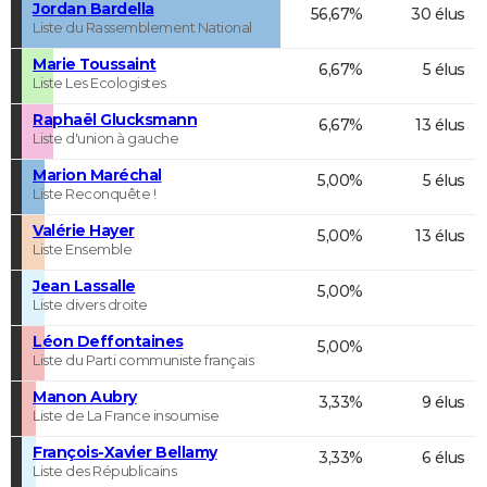
Jordan Bardella
56,67%
30 élus
Liste du Rassemblement National
Marie Toussaint
6,67%
5 élus
Liste Les Ecologistes
Raphaël Glucksmann
6,67%
13 élus
Liste d'union à gauche
Marion Maréchal
5,00%
5 élus
Liste Reconquête !
Valérie Hayer
5,00%
13 élus
Liste Ensemble
Jean Lassalle
5,00%
Liste divers droite
Léon Deffontaines
5,00%
Liste du Parti communiste français
Manon Aubry
3,33%
9 élus
Liste de La France insoumise
François-Xavier Bellamy
3,33%
6 élus
Liste des Républicains