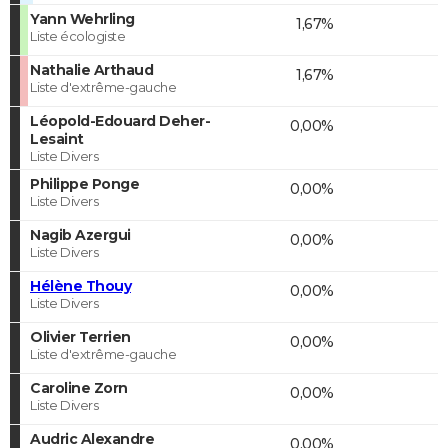
Yann Wehrling
1,67%
Liste écologiste
Nathalie Arthaud
1,67%
Liste d'extrême-gauche
Léopold-Edouard Deher-
0,00%
Lesaint
Liste Divers
Philippe Ponge
0,00%
Liste Divers
Nagib Azergui
0,00%
Liste Divers
Hélène Thouy
0,00%
Liste Divers
Olivier Terrien
0,00%
Liste d'extrême-gauche
Caroline Zorn
0,00%
Liste Divers
Audric Alexandre
0,00%