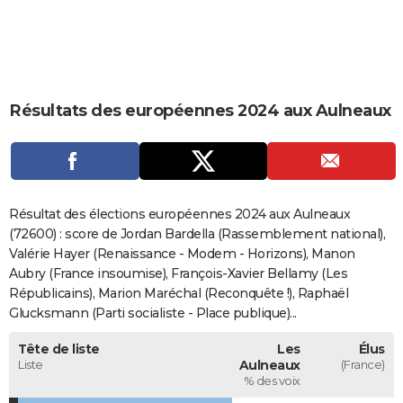
City break
Voyage de noces
Climat
Destinations
Voyage nature
Forum
+
PHOTO
GUIDES D'ACHAT
BONS PLANS
Résultats des européennes 2024 aux Aulneaux
CARTE DE VOEUX
Carte Bonne année
Carte Pâques
Carte de Noël
Carte Saint-Valentin
Carte d'anniversaire
DICTIONNAIRE
Biographies
Expressions
Dictionnaire
Citations
Proverbes
PROGRAMME TV
Résultat des élections européennes 2024 aux Aulneaux
(72600) : score de Jordan Bardella (Rassemblement national),
COPAINS D'AVANT
Valérie Hayer (Renaissance - Modem - Horizons), Manon
Aubry (France insoumise), François-Xavier Bellamy (Les
Se connecter
Collèges
Universités
Service militaire
S'inscrire
Lycées
Primaires
Entreprises
Avis de recherche
AVIS DE DÉCÈS
Républicains), Marion Maréchal (Reconquête !), Raphaël
Glucksmann (Parti socialiste - Place publique)...
FORUM
Lifestyle
Sport
Television
Cinema
Bricolage
Culture
Auto
Voyage
Tête de liste
Les
Élus
Liste
Aulneaux
(France)
% des voix