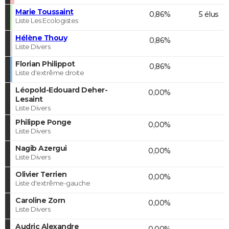
Marie Toussaint
0,86%
5 élus
Liste Les Ecologistes
Hélène Thouy
0,86%
Liste Divers
Florian Philippot
0,86%
Liste d'extrême droite
Léopold-Edouard Deher-
0,00%
Lesaint
Liste Divers
Philippe Ponge
0,00%
Liste Divers
Nagib Azergui
0,00%
Liste Divers
Olivier Terrien
0,00%
Liste d'extrême-gauche
Caroline Zorn
0,00%
Liste Divers
Audric Alexandre
0,00%