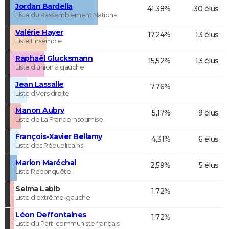
Jordan Bardella
41,38%
30 élus
Liste du Rassemblement National
Valérie Hayer
17,24%
13 élus
Liste Ensemble
Raphaël Glucksmann
15,52%
13 élus
Liste d'union à gauche
Jean Lassalle
7,76%
Liste divers droite
Manon Aubry
5,17%
9 élus
Liste de La France insoumise
François-Xavier Bellamy
4,31%
6 élus
Liste des Républicains
Marion Maréchal
2,59%
5 élus
Liste Reconquête !
Selma Labib
1,72%
Liste d'extrême-gauche
Léon Deffontaines
1,72%
Liste du Parti communiste français