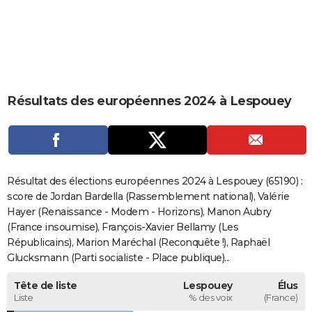
City break
Voyage de noces
Climat
Destinations
Voyage nature
Forum
+
PHOTO
GUIDES D'ACHAT
BONS PLANS
Résultats des européennes 2024 à Lespouey
CARTE DE VOEUX
Carte Bonne année
Carte Pâques
Carte de Noël
Carte Saint-Valentin
Carte d'anniversaire
DICTIONNAIRE
Biographies
Expressions
Dictionnaire
Citations
Proverbes
PROGRAMME TV
Résultat des élections européennes 2024 à Lespouey (65190) :
COPAINS D'AVANT
score de Jordan Bardella (Rassemblement national), Valérie
Hayer (Renaissance - Modem - Horizons), Manon Aubry
Se connecter
Collèges
Universités
Service militaire
S'inscrire
Lycées
Primaires
Entreprises
Avis de recherche
AVIS DE DÉCÈS
(France insoumise), François-Xavier Bellamy (Les
Républicains), Marion Maréchal (Reconquête !), Raphaël
FORUM
Glucksmann (Parti socialiste - Place publique)...
Lifestyle
Sport
Television
Cinema
Bricolage
Culture
Auto
Voyage
Tête de liste
Lespouey
Élus
Liste
% des voix
(France)