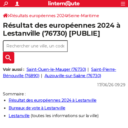
ACTUALITÉS
Connexion
S'inscrire
Résultats européennes 2024
Seine-Maritime
Rechercher
Société
Education
Villes
Politique
Faits Divers
Monde
+
SPORT
Résultat des européennes 2024 à
Football
Cyclisme
Forum
Coupe du monde 2026
Tennis
Rugby
CULTURE
Lestanville (76730) [PUBLIE]
TNT
Cinéma
Musique
Programme TV
Streaming
Sorties cinéma
+
FINANCE
Impôts
Immobilier
Banque
Crédit
Retraite
Epargne
Risques naturels par ville
Assurance
AUTO
Réserver un essai
Berlines
Forum auto
Essais
Citadines
SUV
+
HIGH-TECH
Voir aussi :
Saint-Ouen-le-Mauger (76730)
Saint-Pierre-
Meilleur smartphone
Ordinateurs
Guide high-tech
Mobiles
Internet
Jeux vidéo
+
Bénouville (76890)
Auzouville-sur-Saâne (76730)
BRICOLAGE
17/06/26 09:29
Aménagement intérieur
Cuisine
Jardinage
+
Forum
Extérieur
Salle de bains
Rangement
WEEK-END
Sommaire :
Escapades
Expositions
Week-end nature
Guides de France
Patrimoine
Musées
+
LIFESTYLE
Résultat des européennes 2024 à Lestanville
Bureaux de vote à Lestanville
Bien-être
Mode
+
Art de vivre
Loisirs
Modes de vie
SANTE
Lestanville
(toutes les informations sur la ville)
Guide de la santé
Médicaments
+
Alimentation
Maladies
Sommeil
VOYAGE