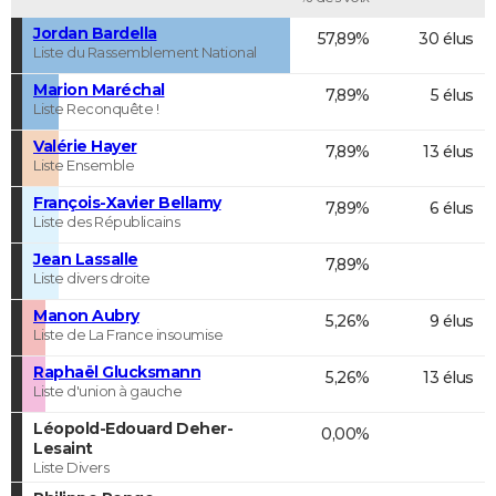
Jordan Bardella
57,89%
30 élus
Liste du Rassemblement National
Marion Maréchal
7,89%
5 élus
Liste Reconquête !
Valérie Hayer
7,89%
13 élus
Liste Ensemble
François-Xavier Bellamy
7,89%
6 élus
Liste des Républicains
Jean Lassalle
7,89%
Liste divers droite
Manon Aubry
5,26%
9 élus
Liste de La France insoumise
Raphaël Glucksmann
5,26%
13 élus
Liste d'union à gauche
Léopold-Edouard Deher-
0,00%
Lesaint
Liste Divers