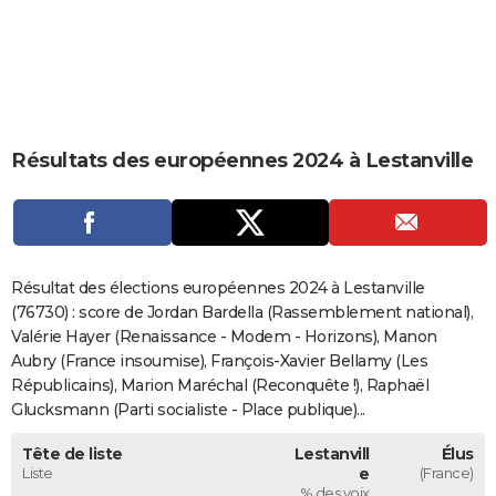
City break
Voyage de noces
Climat
Destinations
Voyage nature
Forum
+
PHOTO
GUIDES D'ACHAT
BONS PLANS
Résultats des européennes 2024 à Lestanville
CARTE DE VOEUX
Carte Bonne année
Carte Pâques
Carte de Noël
Carte Saint-Valentin
Carte d'anniversaire
DICTIONNAIRE
Biographies
Expressions
Dictionnaire
Citations
Proverbes
PROGRAMME TV
Résultat des élections européennes 2024 à Lestanville
COPAINS D'AVANT
(76730) : score de Jordan Bardella (Rassemblement national),
Valérie Hayer (Renaissance - Modem - Horizons), Manon
Se connecter
Collèges
Universités
Service militaire
S'inscrire
Lycées
Primaires
Entreprises
Avis de recherche
AVIS DE DÉCÈS
Aubry (France insoumise), François-Xavier Bellamy (Les
Républicains), Marion Maréchal (Reconquête !), Raphaël
FORUM
Glucksmann (Parti socialiste - Place publique)...
Lifestyle
Sport
Television
Cinema
Bricolage
Culture
Auto
Voyage
Tête de liste
Lestanvill
Élus
Liste
e
(France)
% des voix