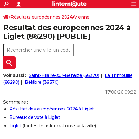
ACTUALITÉS
Connexion
S'inscrire
Résultats européennes 2024
Vienne
Rechercher
Société
Education
Villes
Politique
Faits Divers
Monde
+
SPORT
Résultat des européennes 2024 à
Football
Cyclisme
Forum
Coupe du monde 2026
Tennis
Rugby
CULTURE
Liglet (86290) [PUBLIE]
TNT
Cinéma
Musique
Programme TV
Streaming
Sorties cinéma
+
FINANCE
Impôts
Immobilier
Banque
Crédit
Retraite
Epargne
Risques naturels par ville
Assurance
AUTO
Réserver un essai
Berlines
Forum auto
Essais
Citadines
SUV
+
HIGH-TECH
Voir aussi :
Saint-Hilaire-sur-Benaize (36370)
La Trimouille
Meilleur smartphone
Ordinateurs
Guide high-tech
Mobiles
Internet
Jeux vidéo
+
(86290)
Bélâbre (36370)
BRICOLAGE
17/06/26 09:22
Aménagement intérieur
Cuisine
Jardinage
+
Forum
Extérieur
Salle de bains
Rangement
WEEK-END
Sommaire :
Escapades
Expositions
Week-end nature
Guides de France
Patrimoine
Musées
+
LIFESTYLE
Résultat des européennes 2024 à Liglet
Bureaux de vote à Liglet
Bien-être
Mode
+
Art de vivre
Loisirs
Modes de vie
SANTE
Liglet
(toutes les informations sur la ville)
Guide de la santé
Médicaments
+
Alimentation
Maladies
Sommeil
VOYAGE