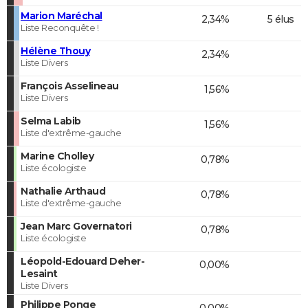
Marion Maréchal
2,34%
5 élus
Liste Reconquête !
Hélène Thouy
2,34%
Liste Divers
François Asselineau
1,56%
Liste Divers
Selma Labib
1,56%
Liste d'extrême-gauche
Marine Cholley
0,78%
Liste écologiste
Nathalie Arthaud
0,78%
Liste d'extrême-gauche
Jean Marc Governatori
0,78%
Liste écologiste
Léopold-Edouard Deher-
0,00%
Lesaint
Liste Divers
Philippe Ponge
0,00%