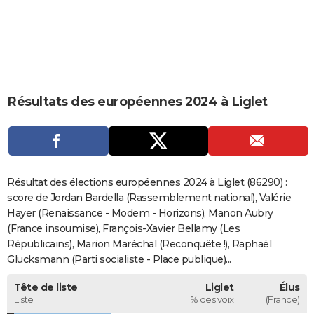
City break
Voyage de noces
Climat
Destinations
Voyage nature
Forum
+
PHOTO
GUIDES D'ACHAT
BONS PLANS
Résultats des européennes 2024 à Liglet
CARTE DE VOEUX
Carte Bonne année
Carte Pâques
Carte de Noël
Carte Saint-Valentin
Carte d'anniversaire
DICTIONNAIRE
Biographies
Expressions
Dictionnaire
Citations
Proverbes
PROGRAMME TV
Résultat des élections européennes 2024 à Liglet (86290) :
COPAINS D'AVANT
score de Jordan Bardella (Rassemblement national), Valérie
Hayer (Renaissance - Modem - Horizons), Manon Aubry
Se connecter
Collèges
Universités
Service militaire
S'inscrire
Lycées
Primaires
Entreprises
Avis de recherche
AVIS DE DÉCÈS
(France insoumise), François-Xavier Bellamy (Les
Républicains), Marion Maréchal (Reconquête !), Raphaël
FORUM
Glucksmann (Parti socialiste - Place publique)...
Lifestyle
Sport
Television
Cinema
Bricolage
Culture
Auto
Voyage
Tête de liste
Liglet
Élus
Liste
% des voix
(France)