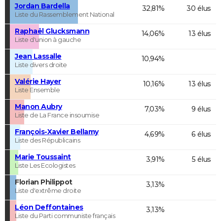
Jordan Bardella
32,81%
30 élus
Liste du Rassemblement National
Raphaël Glucksmann
14,06%
13 élus
Liste d'union à gauche
Jean Lassalle
10,94%
Liste divers droite
Valérie Hayer
10,16%
13 élus
Liste Ensemble
Manon Aubry
7,03%
9 élus
Liste de La France insoumise
François-Xavier Bellamy
4,69%
6 élus
Liste des Républicains
Marie Toussaint
3,91%
5 élus
Liste Les Ecologistes
Florian Philippot
3,13%
Liste d'extrême droite
Léon Deffontaines
3,13%
Liste du Parti communiste français