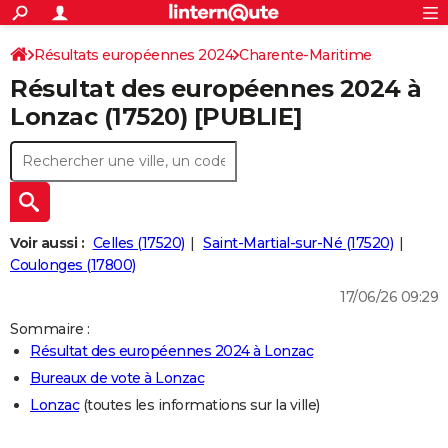
ACTUALITÉS
Connexion
S'inscrire
Résultats européennes 2024
Charente-Maritime
Rechercher
Société
Education
Villes
Politique
Faits Divers
Monde
+
SPORT
Résultat des européennes 2024 à
Football
Cyclisme
Forum
Coupe du monde 2026
Tennis
Rugby
CULTURE
Lonzac (17520) [PUBLIE]
TNT
Cinéma
Musique
Programme TV
Streaming
Sorties cinéma
+
FINANCE
Impôts
Immobilier
Banque
Crédit
Retraite
Epargne
Risques naturels par ville
Assurance
AUTO
Réserver un essai
Berlines
Forum auto
Essais
Citadines
SUV
+
HIGH-TECH
Voir aussi :
Celles (17520)
Saint-Martial-sur-Né (17520)
Meilleur smartphone
Ordinateurs
Guide high-tech
Mobiles
Internet
Jeux vidéo
+
Coulonges (17800)
BRICOLAGE
17/06/26 09:29
Aménagement intérieur
Cuisine
Jardinage
+
Forum
Extérieur
Salle de bains
Rangement
WEEK-END
Sommaire :
Escapades
Expositions
Week-end nature
Guides de France
Patrimoine
Musées
+
LIFESTYLE
Résultat des européennes 2024 à Lonzac
Bureaux de vote à Lonzac
Bien-être
Mode
+
Art de vivre
Loisirs
Modes de vie
SANTE
Lonzac
(toutes les informations sur la ville)
Guide de la santé
Médicaments
+
Alimentation
Maladies
Sommeil
VOYAGE