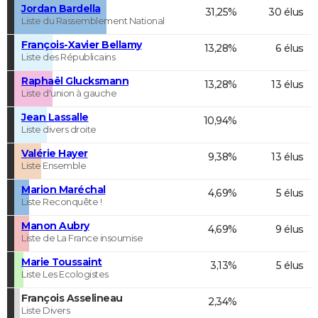
Jordan Bardella
31,25%
30 élus
Liste du Rassemblement National
François-Xavier Bellamy
13,28%
6 élus
Liste des Républicains
Raphaël Glucksmann
13,28%
13 élus
Liste d'union à gauche
Jean Lassalle
10,94%
Liste divers droite
Valérie Hayer
9,38%
13 élus
Liste Ensemble
Marion Maréchal
4,69%
5 élus
Liste Reconquête !
Manon Aubry
4,69%
9 élus
Liste de La France insoumise
Marie Toussaint
3,13%
5 élus
Liste Les Ecologistes
François Asselineau
2,34%
Liste Divers