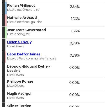
Florian Philippot
2,34%
Liste d'extrême droite
Nathalie Arthaud
1,56%
Liste d'extrême-gauche
Jean Marc Governatori
1,56%
Liste écologiste
Hélène Thouy
0,78%
Liste Divers
Léon Deffontaines
0,78%
Liste du Parti communiste français
Léopold-Edouard Deher-
0,00%
Lesaint
Liste Divers
Philippe Ponge
0,00%
Liste Divers
Nagib Azergui
0,00%
Liste Divers
Olivier Terrien
0,00%