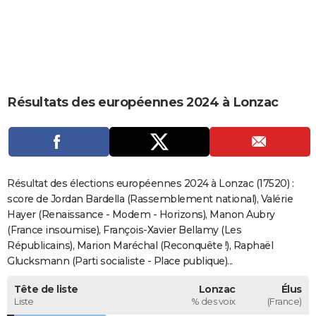
City break
Voyage de noces
Climat
Destinations
Voyage nature
Forum
+
PHOTO
GUIDES D'ACHAT
BONS PLANS
Résultats des européennes 2024 à Lonzac
CARTE DE VOEUX
Carte Bonne année
Carte Pâques
Carte de Noël
Carte Saint-Valentin
Carte d'anniversaire
DICTIONNAIRE
Biographies
Expressions
Dictionnaire
Citations
Proverbes
PROGRAMME TV
Résultat des élections européennes 2024 à Lonzac (17520) :
COPAINS D'AVANT
score de Jordan Bardella (Rassemblement national), Valérie
Hayer (Renaissance - Modem - Horizons), Manon Aubry
Se connecter
Collèges
Universités
Service militaire
S'inscrire
Lycées
Primaires
Entreprises
Avis de recherche
AVIS DE DÉCÈS
(France insoumise), François-Xavier Bellamy (Les
Républicains), Marion Maréchal (Reconquête !), Raphaël
FORUM
Glucksmann (Parti socialiste - Place publique)...
Lifestyle
Sport
Television
Cinema
Bricolage
Culture
Auto
Voyage
Tête de liste
Lonzac
Élus
Liste
% des voix
(France)