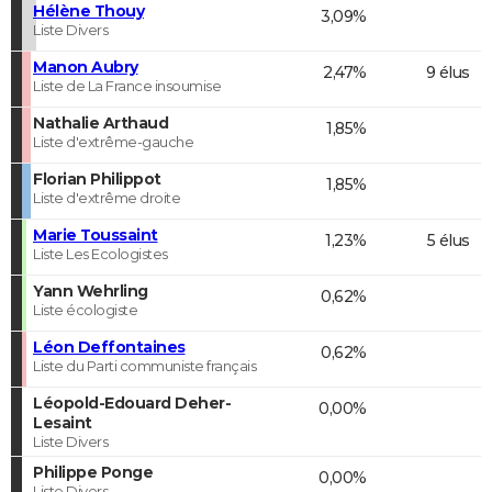
Hélène Thouy
3,09%
Liste Divers
Manon Aubry
2,47%
9 élus
Liste de La France insoumise
Nathalie Arthaud
1,85%
Liste d'extrême-gauche
Florian Philippot
1,85%
Liste d'extrême droite
Marie Toussaint
1,23%
5 élus
Liste Les Ecologistes
Yann Wehrling
0,62%
Liste écologiste
Léon Deffontaines
0,62%
Liste du Parti communiste français
Léopold-Edouard Deher-
0,00%
Lesaint
Liste Divers
Philippe Ponge
0,00%
Liste Divers