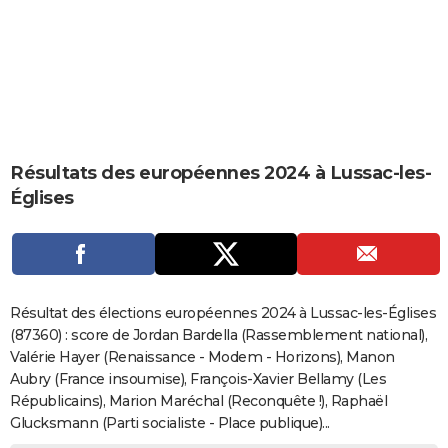
City break
Voyage de noces
Climat
Destinations
Voyage nature
Forum
+
PHOTO
GUIDES D'ACHAT
BONS PLANS
CARTE DE VOEUX
Résultats des européennes 2024 à Lussac-les-
Carte Bonne année
Carte Pâques
Carte de Noël
Carte Saint-Valentin
Carte d'anniversaire
DICTIONNAIRE
Églises
Biographies
Expressions
Dictionnaire
Citations
Proverbes
PROGRAMME TV
COPAINS D'AVANT
Se connecter
Collèges
Universités
Service militaire
S'inscrire
Lycées
Primaires
Entreprises
Avis de recherche
AVIS DE DÉCÈS
Résultat des élections européennes 2024 à Lussac-les-Églises
(87360) : score de Jordan Bardella (Rassemblement national),
FORUM
Valérie Hayer (Renaissance - Modem - Horizons), Manon
Aubry (France insoumise), François-Xavier Bellamy (Les
Lifestyle
Sport
Television
Cinema
Bricolage
Culture
Auto
Voyage
Républicains), Marion Maréchal (Reconquête !), Raphaël
Glucksmann (Parti socialiste - Place publique)...