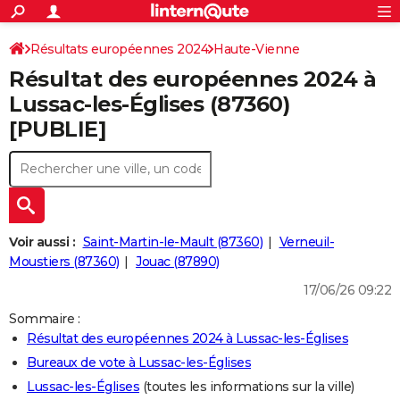
ACTUALITÉS
Connexion
S'inscrire
Résultats européennes 2024
Haute-Vienne
Rechercher
Société
Education
Villes
Politique
Faits Divers
Monde
+
SPORT
Résultat des européennes 2024 à
Football
Cyclisme
Forum
Coupe du monde 2026
Tennis
Rugby
CULTURE
Lussac-les-Églises (87360)
[PUBLIE]
TNT
Cinéma
Musique
Programme TV
Streaming
Sorties cinéma
+
FINANCE
Impôts
Immobilier
Banque
Crédit
Retraite
Epargne
Risques naturels par ville
Assurance
AUTO
Réserver un essai
Berlines
Forum auto
Essais
Citadines
SUV
+
HIGH-TECH
Meilleur smartphone
Ordinateurs
Guide high-tech
Mobiles
Internet
Jeux vidéo
+
BRICOLAGE
Voir aussi :
Saint-Martin-le-Mault (87360)
Verneuil-
Moustiers (87360)
Jouac (87890)
Aménagement intérieur
Cuisine
Jardinage
+
Forum
Extérieur
Salle de bains
Rangement
WEEK-END
17/06/26 09:22
Escapades
Expositions
Week-end nature
Guides de France
Patrimoine
Musées
+
LIFESTYLE
Sommaire :
Résultat des européennes 2024 à Lussac-les-Églises
Bien-être
Mode
+
Art de vivre
Loisirs
Modes de vie
SANTE
Bureaux de vote à Lussac-les-Églises
Guide de la santé
Médicaments
+
Alimentation
Maladies
Sommeil
VOYAGE
Lussac-les-Églises
(toutes les informations sur la ville)