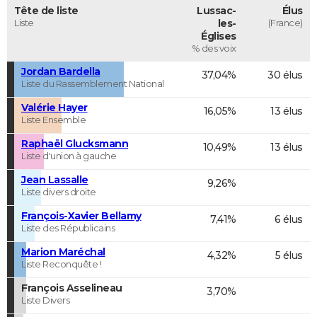
Tête de liste
Lussac-
Élus
Liste
les-
(France)
Églises
% des voix
Jordan Bardella
37,04%
30 élus
Liste du Rassemblement National
Valérie Hayer
16,05%
13 élus
Liste Ensemble
Raphaël Glucksmann
10,49%
13 élus
Liste d'union à gauche
Jean Lassalle
9,26%
Liste divers droite
François-Xavier Bellamy
7,41%
6 élus
Liste des Républicains
Marion Maréchal
4,32%
5 élus
Liste Reconquête !
François Asselineau
3,70%
Liste Divers