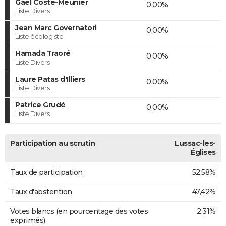
Gaël Coste-Meunier
0,00%
Liste Divers
Jean Marc Governatori
0,00%
Liste écologiste
Hamada Traoré
0,00%
Liste Divers
Laure Patas d'Illiers
0,00%
Liste Divers
Patrice Grudé
0,00%
Liste Divers
Participation au scrutin
Lussac-les-
Églises
Taux de participation
52,58%
Taux d'abstention
47,42%
Votes blancs (en pourcentage des votes
2,31%
exprimés)