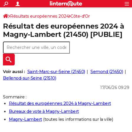
ACTUALITÉS
Connexion
S'inscrire
Résultats européennes 2024
Côte-d'Or
Rechercher
Société
Education
Villes
Politique
Faits Divers
Monde
+
SPORT
Résultat des européennes 2024 à
Football
Cyclisme
Forum
Coupe du monde 2026
Tennis
Rugby
CULTURE
Magny-Lambert (21450) [PUBLIE]
TNT
Cinéma
Musique
Programme TV
Streaming
Sorties cinéma
+
FINANCE
Impôts
Immobilier
Banque
Crédit
Retraite
Epargne
Risques naturels par ville
Assurance
AUTO
Réserver un essai
Berlines
Forum auto
Essais
Citadines
SUV
+
HIGH-TECH
Voir aussi :
Saint-Marc-sur-Seine (21450)
Semond (21450)
Meilleur smartphone
Ordinateurs
Guide high-tech
Mobiles
Internet
Jeux vidéo
+
Bellenod-sur-Seine (21510)
BRICOLAGE
17/06/26 09:29
Aménagement intérieur
Cuisine
Jardinage
+
Forum
Extérieur
Salle de bains
Rangement
WEEK-END
Sommaire :
Escapades
Expositions
Week-end nature
Guides de France
Patrimoine
Musées
+
LIFESTYLE
Résultat des européennes 2024 à Magny-Lambert
Bureaux de vote à Magny-Lambert
Bien-être
Mode
+
Art de vivre
Loisirs
Modes de vie
SANTE
Magny-Lambert
(toutes les informations sur la ville)
Guide de la santé
Médicaments
+
Alimentation
Maladies
Sommeil
VOYAGE