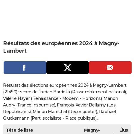
City break
Voyage de noces
Climat
Destinations
Voyage nature
Forum
+
PHOTO
GUIDES D'ACHAT
BONS PLANS
Résultats des européennes 2024 à Magny-
CARTE DE VOEUX
Lambert
Carte Bonne année
Carte Pâques
Carte de Noël
Carte Saint-Valentin
Carte d'anniversaire
DICTIONNAIRE
Biographies
Expressions
Dictionnaire
Citations
Proverbes
PROGRAMME TV
COPAINS D'AVANT
Résultat des élections européennes 2024 à Magny-Lambert
Se connecter
Collèges
Universités
Service militaire
S'inscrire
Lycées
Primaires
Entreprises
Avis de recherche
(21450) : score de Jordan Bardella (Rassemblement national),
AVIS DE DÉCÈS
Valérie Hayer (Renaissance - Modem - Horizons), Manon
FORUM
Aubry (France insoumise), François-Xavier Bellamy (Les
Républicains), Marion Maréchal (Reconquête !), Raphaël
Lifestyle
Sport
Television
Cinema
Bricolage
Culture
Auto
Voyage
Glucksmann (Parti socialiste - Place publique)...
Tête de liste
Magny-
Élus