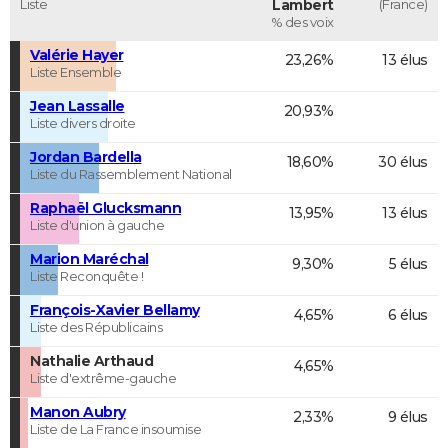
Liste
Lambert
(France)
% des voix
Valérie Hayer
23,26%
13 élus
Liste Ensemble
Jean Lassalle
20,93%
Liste divers droite
Jordan Bardella
18,60%
30 élus
Liste du Rassemblement National
Raphaël Glucksmann
13,95%
13 élus
Liste d'union à gauche
Marion Maréchal
9,30%
5 élus
Liste Reconquête !
François-Xavier Bellamy
4,65%
6 élus
Liste des Républicains
Nathalie Arthaud
4,65%
Liste d'extrême-gauche
Manon Aubry
2,33%
9 élus
Liste de La France insoumise