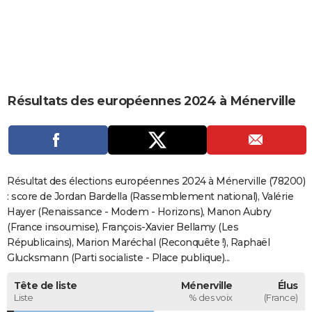
City break
Voyage de noces
Climat
Destinations
Voyage nature
Forum
+
PHOTO
GUIDES D'ACHAT
BONS PLANS
Résultats des européennes 2024 à Ménerville
CARTE DE VOEUX
Carte Bonne année
Carte Pâques
Carte de Noël
Carte Saint-Valentin
Carte d'anniversaire
DICTIONNAIRE
Biographies
Expressions
Dictionnaire
Citations
Proverbes
PROGRAMME TV
Résultat des élections européennes 2024 à Ménerville (78200)
COPAINS D'AVANT
: score de Jordan Bardella (Rassemblement national), Valérie
Hayer (Renaissance - Modem - Horizons), Manon Aubry
Se connecter
Collèges
Universités
Service militaire
S'inscrire
Lycées
Primaires
Entreprises
Avis de recherche
AVIS DE DÉCÈS
(France insoumise), François-Xavier Bellamy (Les
Républicains), Marion Maréchal (Reconquête !), Raphaël
FORUM
Glucksmann (Parti socialiste - Place publique)...
Lifestyle
Sport
Television
Cinema
Bricolage
Culture
Auto
Voyage
Tête de liste
Ménerville
Élus
Liste
% des voix
(France)