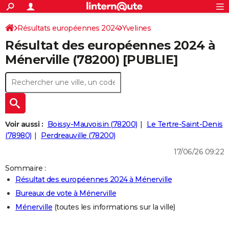
ACTUALITÉS
Connexion
S'inscrire
Résultats européennes 2024
Yvelines
Rechercher
Société
Education
Villes
Politique
Faits Divers
Monde
+
SPORT
Résultat des européennes 2024 à
Football
Cyclisme
Forum
Coupe du monde 2026
Tennis
Rugby
CULTURE
Ménerville (78200) [PUBLIE]
TNT
Cinéma
Musique
Programme TV
Streaming
Sorties cinéma
+
FINANCE
Impôts
Immobilier
Banque
Crédit
Retraite
Epargne
Risques naturels par ville
Assurance
AUTO
Réserver un essai
Berlines
Forum auto
Essais
Citadines
SUV
+
HIGH-TECH
Voir aussi :
Boissy-Mauvoisin (78200)
Le Tertre-Saint-Denis
Meilleur smartphone
Ordinateurs
Guide high-tech
Mobiles
Internet
Jeux vidéo
+
(78980)
Perdreauville (78200)
BRICOLAGE
17/06/26 09:22
Aménagement intérieur
Cuisine
Jardinage
+
Forum
Extérieur
Salle de bains
Rangement
WEEK-END
Sommaire :
Escapades
Expositions
Week-end nature
Guides de France
Patrimoine
Musées
+
LIFESTYLE
Résultat des européennes 2024 à Ménerville
Bureaux de vote à Ménerville
Bien-être
Mode
+
Art de vivre
Loisirs
Modes de vie
SANTE
Ménerville
(toutes les informations sur la ville)
Guide de la santé
Médicaments
+
Alimentation
Maladies
Sommeil
VOYAGE