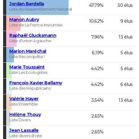
Jordan Bardella
47,79%
30 élus
Liste du Rassemblement National
Manon Aubry
10,62%
9 élus
Liste de La France insoumise
Raphaël Glucksmann
7,96%
13 élus
Liste d'union à gauche
Marion Maréchal
6,19%
5 élus
Liste Reconquête !
Marie Toussaint
4,42%
5 élus
Liste Les Ecologistes
François-Xavier Bellamy
4,42%
6 élus
Liste des Républicains
Valérie Hayer
3,54%
13 élus
Liste Ensemble
Hélène Thouy
2,65%
Liste Divers
Jean Lassalle
2,65%
Liste divers droite