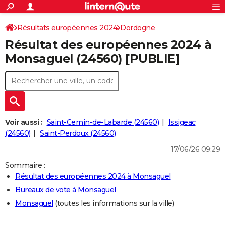
ACTUALITÉS
Connexion
S'inscrire
Résultats européennes 2024
Dordogne
Rechercher
Société
Education
Villes
Politique
Faits Divers
Monde
+
SPORT
Résultat des européennes 2024 à
Football
Cyclisme
Forum
Coupe du monde 2026
Tennis
Rugby
CULTURE
Monsaguel (24560) [PUBLIE]
TNT
Cinéma
Musique
Programme TV
Streaming
Sorties cinéma
+
FINANCE
Impôts
Immobilier
Banque
Crédit
Retraite
Epargne
Risques naturels par ville
Assurance
AUTO
Réserver un essai
Berlines
Forum auto
Essais
Citadines
SUV
+
HIGH-TECH
Voir aussi :
Saint-Cernin-de-Labarde (24560)
Issigeac
Meilleur smartphone
Ordinateurs
Guide high-tech
Mobiles
Internet
Jeux vidéo
+
(24560)
Saint-Perdoux (24560)
BRICOLAGE
17/06/26 09:29
Aménagement intérieur
Cuisine
Jardinage
+
Forum
Extérieur
Salle de bains
Rangement
WEEK-END
Sommaire :
Escapades
Expositions
Week-end nature
Guides de France
Patrimoine
Musées
+
LIFESTYLE
Résultat des européennes 2024 à Monsaguel
Bureaux de vote à Monsaguel
Bien-être
Mode
+
Art de vivre
Loisirs
Modes de vie
SANTE
Monsaguel
(toutes les informations sur la ville)
Guide de la santé
Médicaments
+
Alimentation
Maladies
Sommeil
VOYAGE