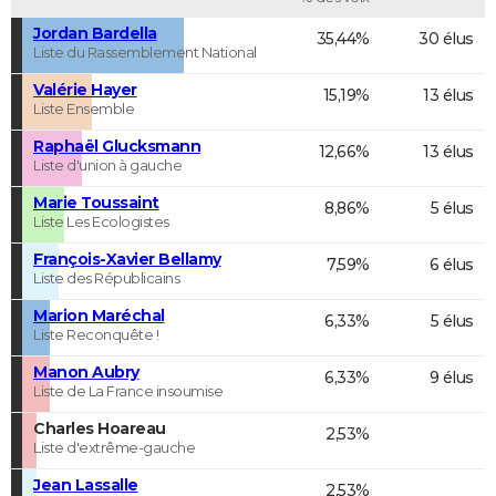
Jordan Bardella
35,44%
30 élus
Liste du Rassemblement National
Valérie Hayer
15,19%
13 élus
Liste Ensemble
Raphaël Glucksmann
12,66%
13 élus
Liste d'union à gauche
Marie Toussaint
8,86%
5 élus
Liste Les Ecologistes
François-Xavier Bellamy
7,59%
6 élus
Liste des Républicains
Marion Maréchal
6,33%
5 élus
Liste Reconquête !
Manon Aubry
6,33%
9 élus
Liste de La France insoumise
Charles Hoareau
2,53%
Liste d'extrême-gauche
Jean Lassalle
2,53%