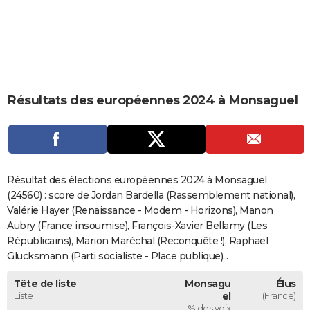
City break
Voyage de noces
Climat
Destinations
Voyage nature
Forum
+
PHOTO
GUIDES D'ACHAT
BONS PLANS
Résultats des européennes 2024 à Monsaguel
CARTE DE VOEUX
Carte Bonne année
Carte Pâques
Carte de Noël
Carte Saint-Valentin
Carte d'anniversaire
DICTIONNAIRE
Biographies
Expressions
Dictionnaire
Citations
Proverbes
PROGRAMME TV
Résultat des élections européennes 2024 à Monsaguel
COPAINS D'AVANT
(24560) : score de Jordan Bardella (Rassemblement national),
Valérie Hayer (Renaissance - Modem - Horizons), Manon
Se connecter
Collèges
Universités
Service militaire
S'inscrire
Lycées
Primaires
Entreprises
Avis de recherche
AVIS DE DÉCÈS
Aubry (France insoumise), François-Xavier Bellamy (Les
Républicains), Marion Maréchal (Reconquête !), Raphaël
FORUM
Glucksmann (Parti socialiste - Place publique)...
Lifestyle
Sport
Television
Cinema
Bricolage
Culture
Auto
Voyage
Tête de liste
Monsagu
Élus
Liste
el
(France)
% des voix