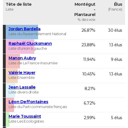
Tête de liste
Montégut
Élus
Liste
-
(France)
Plantaurel
% des voix
Jordan Bardella
26,87%
30 élus
Liste du Rassemblement National
Raphaël Glucksmann
23,88%
13 élus
Liste d'union à gauche
Manon Aubry
11,94%
9 élus
Liste de La France insoumise
Valérie Hayer
10,45%
13 élus
Liste Ensemble
Jean Lassalle
8,21%
Liste divers droite
Léon Deffontaines
6,72%
Liste du Parti communiste français
Marie Toussaint
2,99%
5 élus
Liste Les Ecologistes