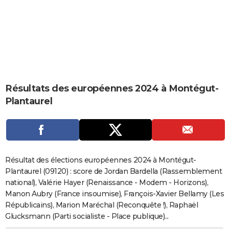
City break
Voyage de noces
Climat
Destinations
Voyage nature
Forum
+
PHOTO
GUIDES D'ACHAT
BONS PLANS
CARTE DE VOEUX
Résultats des européennes 2024 à Montégut-
Carte Bonne année
Carte Pâques
Carte de Noël
Carte Saint-Valentin
Carte d'anniversaire
DICTIONNAIRE
Plantaurel
Biographies
Expressions
Dictionnaire
Citations
Proverbes
PROGRAMME TV
COPAINS D'AVANT
Se connecter
Collèges
Universités
Service militaire
S'inscrire
Lycées
Primaires
Entreprises
Avis de recherche
AVIS DE DÉCÈS
Résultat des élections européennes 2024 à Montégut-
Plantaurel (09120) : score de Jordan Bardella (Rassemblement
FORUM
national), Valérie Hayer (Renaissance - Modem - Horizons),
Manon Aubry (France insoumise), François-Xavier Bellamy (Les
Lifestyle
Sport
Television
Cinema
Bricolage
Culture
Auto
Voyage
Républicains), Marion Maréchal (Reconquête !), Raphaël
Glucksmann (Parti socialiste - Place publique)...