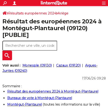
ACTUALITÉS
Connexion
S'inscrire
Résultats européennes 2024
Ariège
Rechercher
Société
Education
Villes
Politique
Faits Divers
Monde
+
SPORT
Résultat des européennes 2024 à
Football
Cyclisme
Forum
Coupe du monde 2026
Tennis
Rugby
CULTURE
Montégut-Plantaurel (09120)
[PUBLIE]
TNT
Cinéma
Musique
Programme TV
Streaming
Sorties cinéma
+
FINANCE
Impôts
Immobilier
Banque
Crédit
Retraite
Epargne
Risques naturels par ville
Assurance
AUTO
Réserver un essai
Berlines
Forum auto
Essais
Citadines
SUV
+
HIGH-TECH
Meilleur smartphone
Ordinateurs
Guide high-tech
Mobiles
Internet
Jeux vidéo
+
BRICOLAGE
Voir aussi :
Monesple (09130)
Cazaux (09120)
Aigues-
Juntes (09240)
Aménagement intérieur
Cuisine
Jardinage
+
Forum
Extérieur
Salle de bains
Rangement
WEEK-END
17/06/26 09:28
Escapades
Expositions
Week-end nature
Guides de France
Patrimoine
Musées
+
LIFESTYLE
Sommaire :
Résultat des européennes 2024 à Montégut-Plantaurel
Bien-être
Mode
+
Art de vivre
Loisirs
Modes de vie
SANTE
Bureaux de vote à Montégut-Plantaurel
Guide de la santé
Médicaments
+
Alimentation
Maladies
Sommeil
VOYAGE
Montégut-Plantaurel
(toutes les informations sur la ville)