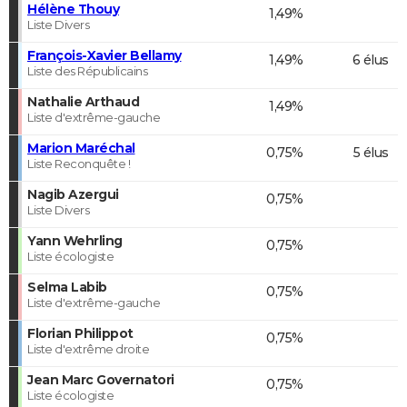
Hélène Thouy
1,49%
Liste Divers
François-Xavier Bellamy
1,49%
6 élus
Liste des Républicains
Nathalie Arthaud
1,49%
Liste d'extrême-gauche
Marion Maréchal
0,75%
5 élus
Liste Reconquête !
Nagib Azergui
0,75%
Liste Divers
Yann Wehrling
0,75%
Liste écologiste
Selma Labib
0,75%
Liste d'extrême-gauche
Florian Philippot
0,75%
Liste d'extrême droite
Jean Marc Governatori
0,75%
Liste écologiste