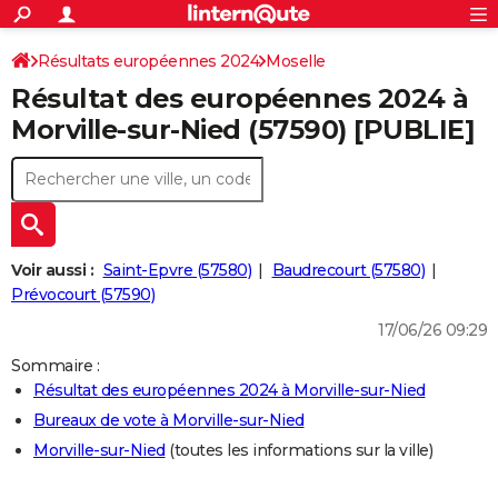
ACTUALITÉS
Connexion
S'inscrire
Résultats européennes 2024
Moselle
Rechercher
Société
Education
Villes
Politique
Faits Divers
Monde
+
SPORT
Résultat des européennes 2024 à
Football
Cyclisme
Forum
Coupe du monde 2026
Tennis
Rugby
CULTURE
Morville-sur-Nied (57590) [PUBLIE]
TNT
Cinéma
Musique
Programme TV
Streaming
Sorties cinéma
+
FINANCE
Impôts
Immobilier
Banque
Crédit
Retraite
Epargne
Risques naturels par ville
Assurance
AUTO
Réserver un essai
Berlines
Forum auto
Essais
Citadines
SUV
+
HIGH-TECH
Voir aussi :
Saint-Epvre (57580)
Baudrecourt (57580)
Meilleur smartphone
Ordinateurs
Guide high-tech
Mobiles
Internet
Jeux vidéo
+
Prévocourt (57590)
BRICOLAGE
17/06/26 09:29
Aménagement intérieur
Cuisine
Jardinage
+
Forum
Extérieur
Salle de bains
Rangement
WEEK-END
Sommaire :
Escapades
Expositions
Week-end nature
Guides de France
Patrimoine
Musées
+
LIFESTYLE
Résultat des européennes 2024 à Morville-sur-Nied
Bureaux de vote à Morville-sur-Nied
Bien-être
Mode
+
Art de vivre
Loisirs
Modes de vie
SANTE
Morville-sur-Nied
(toutes les informations sur la ville)
Guide de la santé
Médicaments
+
Alimentation
Maladies
Sommeil
VOYAGE