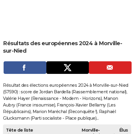
City break
Voyage de noces
Climat
Destinations
Voyage nature
Forum
+
PHOTO
GUIDES D'ACHAT
BONS PLANS
Résultats des européennes 2024 à Morville-
CARTE DE VOEUX
sur-Nied
Carte Bonne année
Carte Pâques
Carte de Noël
Carte Saint-Valentin
Carte d'anniversaire
DICTIONNAIRE
Biographies
Expressions
Dictionnaire
Citations
Proverbes
PROGRAMME TV
COPAINS D'AVANT
Résultat des élections européennes 2024 à Morville-sur-Nied
Se connecter
Collèges
Universités
Service militaire
S'inscrire
Lycées
Primaires
Entreprises
Avis de recherche
(57590) : score de Jordan Bardella (Rassemblement national),
AVIS DE DÉCÈS
Valérie Hayer (Renaissance - Modem - Horizons), Manon
FORUM
Aubry (France insoumise), François-Xavier Bellamy (Les
Républicains), Marion Maréchal (Reconquête !), Raphaël
Lifestyle
Sport
Television
Cinema
Bricolage
Culture
Auto
Voyage
Glucksmann (Parti socialiste - Place publique)...
Tête de liste
Morville-
Élus