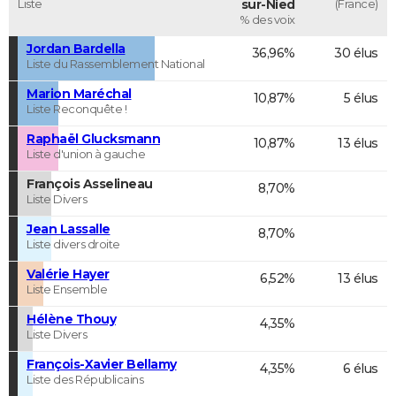
Liste
sur-Nied
(France)
% des voix
Jordan Bardella
36,96%
30 élus
Liste du Rassemblement National
Marion Maréchal
10,87%
5 élus
Liste Reconquête !
Raphaël Glucksmann
10,87%
13 élus
Liste d'union à gauche
François Asselineau
8,70%
Liste Divers
Jean Lassalle
8,70%
Liste divers droite
Valérie Hayer
6,52%
13 élus
Liste Ensemble
Hélène Thouy
4,35%
Liste Divers
François-Xavier Bellamy
4,35%
6 élus
Liste des Républicains