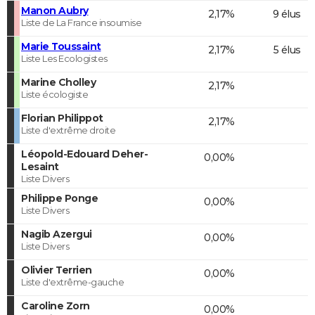
Manon Aubry
2,17%
9 élus
Liste de La France insoumise
Marie Toussaint
2,17%
5 élus
Liste Les Ecologistes
Marine Cholley
2,17%
Liste écologiste
Florian Philippot
2,17%
Liste d'extrême droite
Léopold-Edouard Deher-
0,00%
Lesaint
Liste Divers
Philippe Ponge
0,00%
Liste Divers
Nagib Azergui
0,00%
Liste Divers
Olivier Terrien
0,00%
Liste d'extrême-gauche
Caroline Zorn
0,00%