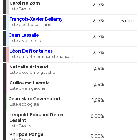
Caroline Zorn
2,17%
Liste Divers
François-Xavier Bellamy
2,17%
6 élus
Liste des Républicains
Jean Lassalle
2,17%
Liste divers droite
Léon Deffontaines
2,17%
Liste du Parti communiste français
Nathalie Arthaud
1,09%
Liste d'extrême-gauche
Guillaume Lacroix
1,09%
Liste divers gauche
Jean Marc Governatori
1,09%
Liste écologiste
Léopold-Edouard Deher-
0,00%
Lesaint
Liste Divers
Philippe Ponge
0,00%
Liste Divers