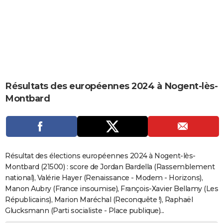
City break
Voyage de noces
Climat
Destinations
Voyage nature
Forum
+
PHOTO
GUIDES D'ACHAT
BONS PLANS
CARTE DE VOEUX
Résultats des européennes 2024 à Nogent-lès-
Carte Bonne année
Carte Pâques
Carte de Noël
Carte Saint-Valentin
Carte d'anniversaire
DICTIONNAIRE
Montbard
Biographies
Expressions
Dictionnaire
Citations
Proverbes
PROGRAMME TV
COPAINS D'AVANT
Se connecter
Collèges
Universités
Service militaire
S'inscrire
Lycées
Primaires
Entreprises
Avis de recherche
AVIS DE DÉCÈS
Résultat des élections européennes 2024 à Nogent-lès-
Montbard (21500) : score de Jordan Bardella (Rassemblement
FORUM
national), Valérie Hayer (Renaissance - Modem - Horizons),
Manon Aubry (France insoumise), François-Xavier Bellamy (Les
Lifestyle
Sport
Television
Cinema
Bricolage
Culture
Auto
Voyage
Républicains), Marion Maréchal (Reconquête !), Raphaël
Glucksmann (Parti socialiste - Place publique)...