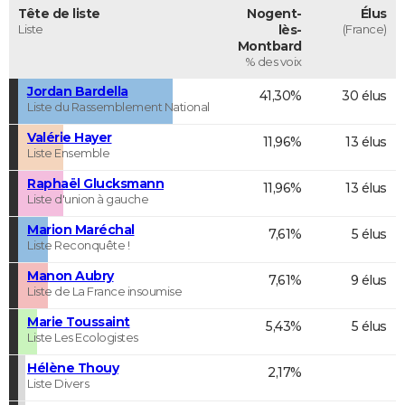
Tête de liste
Nogent-
Élus
Liste
lès-
(France)
Montbard
% des voix
Jordan Bardella
41,30%
30 élus
Liste du Rassemblement National
Valérie Hayer
11,96%
13 élus
Liste Ensemble
Raphaël Glucksmann
11,96%
13 élus
Liste d'union à gauche
Marion Maréchal
7,61%
5 élus
Liste Reconquête !
Manon Aubry
7,61%
9 élus
Liste de La France insoumise
Marie Toussaint
5,43%
5 élus
Liste Les Ecologistes
Hélène Thouy
2,17%
Liste Divers