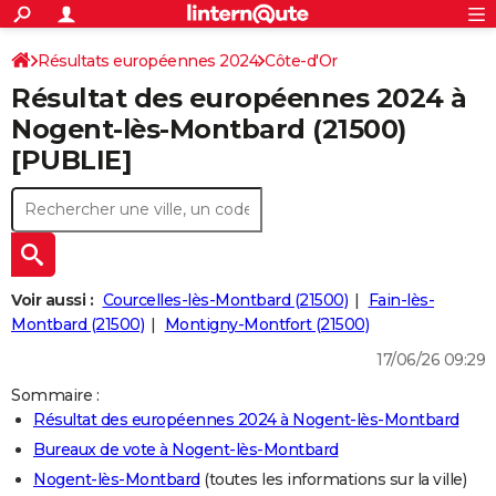
ACTUALITÉS
Connexion
S'inscrire
Résultats européennes 2024
Côte-d'Or
Rechercher
Société
Education
Villes
Politique
Faits Divers
Monde
+
SPORT
Résultat des européennes 2024 à
Football
Cyclisme
Forum
Coupe du monde 2026
Tennis
Rugby
CULTURE
Nogent-lès-Montbard (21500)
[PUBLIE]
TNT
Cinéma
Musique
Programme TV
Streaming
Sorties cinéma
+
FINANCE
Impôts
Immobilier
Banque
Crédit
Retraite
Epargne
Risques naturels par ville
Assurance
AUTO
Réserver un essai
Berlines
Forum auto
Essais
Citadines
SUV
+
HIGH-TECH
Meilleur smartphone
Ordinateurs
Guide high-tech
Mobiles
Internet
Jeux vidéo
+
BRICOLAGE
Voir aussi :
Courcelles-lès-Montbard (21500)
Fain-lès-
Montbard (21500)
Montigny-Montfort (21500)
Aménagement intérieur
Cuisine
Jardinage
+
Forum
Extérieur
Salle de bains
Rangement
WEEK-END
17/06/26 09:29
Escapades
Expositions
Week-end nature
Guides de France
Patrimoine
Musées
+
LIFESTYLE
Sommaire :
Résultat des européennes 2024 à Nogent-lès-Montbard
Bien-être
Mode
+
Art de vivre
Loisirs
Modes de vie
SANTE
Bureaux de vote à Nogent-lès-Montbard
Guide de la santé
Médicaments
+
Alimentation
Maladies
Sommeil
VOYAGE
Nogent-lès-Montbard
(toutes les informations sur la ville)