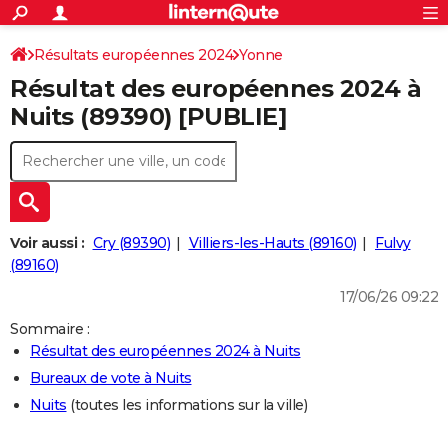
ACTUALITÉS
Connexion
S'inscrire
Résultats européennes 2024
Yonne
Rechercher
Société
Education
Villes
Politique
Faits Divers
Monde
+
SPORT
Résultat des européennes 2024 à
Football
Cyclisme
Forum
Coupe du monde 2026
Tennis
Rugby
CULTURE
Nuits (89390) [PUBLIE]
TNT
Cinéma
Musique
Programme TV
Streaming
Sorties cinéma
+
FINANCE
Impôts
Immobilier
Banque
Crédit
Retraite
Epargne
Risques naturels par ville
Assurance
AUTO
Réserver un essai
Berlines
Forum auto
Essais
Citadines
SUV
+
HIGH-TECH
Voir aussi :
Cry (89390)
Villiers-les-Hauts (89160)
Fulvy
Meilleur smartphone
Ordinateurs
Guide high-tech
Mobiles
Internet
Jeux vidéo
+
(89160)
BRICOLAGE
17/06/26 09:22
Aménagement intérieur
Cuisine
Jardinage
+
Forum
Extérieur
Salle de bains
Rangement
WEEK-END
Sommaire :
Escapades
Expositions
Week-end nature
Guides de France
Patrimoine
Musées
+
LIFESTYLE
Résultat des européennes 2024 à Nuits
Bureaux de vote à Nuits
Bien-être
Mode
+
Art de vivre
Loisirs
Modes de vie
SANTE
Nuits
(toutes les informations sur la ville)
Guide de la santé
Médicaments
+
Alimentation
Maladies
Sommeil
VOYAGE