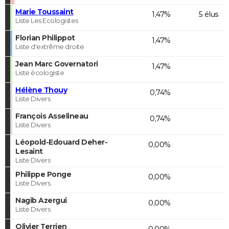
Marie Toussaint
1,47%
5 élus
Liste Les Ecologistes
Florian Philippot
1,47%
Liste d'extrême droite
Jean Marc Governatori
1,47%
Liste écologiste
Hélène Thouy
0,74%
Liste Divers
François Asselineau
0,74%
Liste Divers
Léopold-Edouard Deher-
0,00%
Lesaint
Liste Divers
Philippe Ponge
0,00%
Liste Divers
Nagib Azergui
0,00%
Liste Divers
Olivier Terrien
0,00%