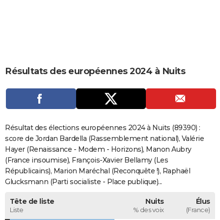
City break
Voyage de noces
Climat
Destinations
Voyage nature
Forum
+
PHOTO
GUIDES D'ACHAT
BONS PLANS
Résultats des européennes 2024 à Nuits
CARTE DE VOEUX
Carte Bonne année
Carte Pâques
Carte de Noël
Carte Saint-Valentin
Carte d'anniversaire
DICTIONNAIRE
Biographies
Expressions
Dictionnaire
Citations
Proverbes
PROGRAMME TV
Résultat des élections européennes 2024 à Nuits (89390) :
COPAINS D'AVANT
score de Jordan Bardella (Rassemblement national), Valérie
Hayer (Renaissance - Modem - Horizons), Manon Aubry
Se connecter
Collèges
Universités
Service militaire
S'inscrire
Lycées
Primaires
Entreprises
Avis de recherche
AVIS DE DÉCÈS
(France insoumise), François-Xavier Bellamy (Les
Républicains), Marion Maréchal (Reconquête !), Raphaël
FORUM
Glucksmann (Parti socialiste - Place publique)...
Lifestyle
Sport
Television
Cinema
Bricolage
Culture
Auto
Voyage
Tête de liste
Nuits
Élus
Liste
% des voix
(France)