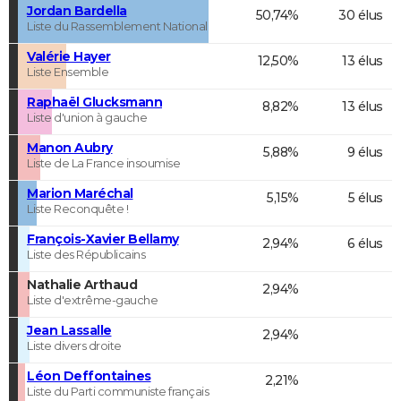
Jordan Bardella
50,74%
30 élus
Liste du Rassemblement National
Valérie Hayer
12,50%
13 élus
Liste Ensemble
Raphaël Glucksmann
8,82%
13 élus
Liste d'union à gauche
Manon Aubry
5,88%
9 élus
Liste de La France insoumise
Marion Maréchal
5,15%
5 élus
Liste Reconquête !
François-Xavier Bellamy
2,94%
6 élus
Liste des Républicains
Nathalie Arthaud
2,94%
Liste d'extrême-gauche
Jean Lassalle
2,94%
Liste divers droite
Léon Deffontaines
2,21%
Liste du Parti communiste français