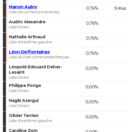
Manon Aubry
0,76%
9 élus
Liste de La France insoumise
Audric Alexandre
0,76%
Liste Divers
Nathalie Arthaud
0,76%
Liste d'extrême-gauche
Léon Deffontaines
0,76%
Liste du Parti communiste français
Léopold-Edouard Deher-
0,00%
Lesaint
Liste Divers
Philippe Ponge
0,00%
Liste Divers
Nagib Azergui
0,00%
Liste Divers
Olivier Terrien
0,00%
Liste d'extrême-gauche
Caroline Zorn
0,00%