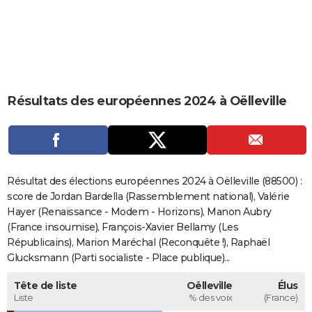
City break
Voyage de noces
Climat
Destinations
Voyage nature
Forum
+
PHOTO
GUIDES D'ACHAT
BONS PLANS
Résultats des européennes 2024 à Oëlleville
CARTE DE VOEUX
Carte Bonne année
Carte Pâques
Carte de Noël
Carte Saint-Valentin
Carte d'anniversaire
DICTIONNAIRE
Biographies
Expressions
Dictionnaire
Citations
Proverbes
PROGRAMME TV
Résultat des élections européennes 2024 à Oëlleville (88500) :
COPAINS D'AVANT
score de Jordan Bardella (Rassemblement national), Valérie
Hayer (Renaissance - Modem - Horizons), Manon Aubry
Se connecter
Collèges
Universités
Service militaire
S'inscrire
Lycées
Primaires
Entreprises
Avis de recherche
AVIS DE DÉCÈS
(France insoumise), François-Xavier Bellamy (Les
Républicains), Marion Maréchal (Reconquête !), Raphaël
FORUM
Glucksmann (Parti socialiste - Place publique)...
Lifestyle
Sport
Television
Cinema
Bricolage
Culture
Auto
Voyage
Tête de liste
Oëlleville
Élus
Liste
% des voix
(France)