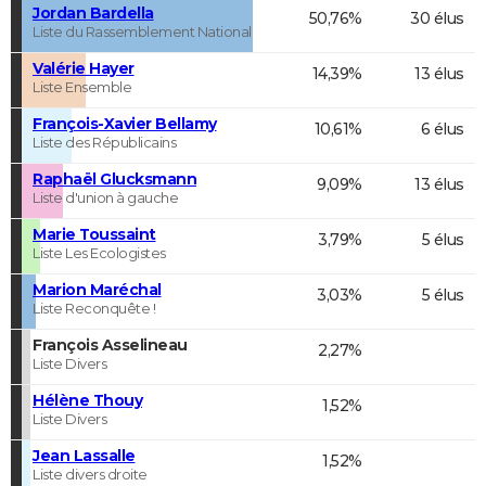
Jordan Bardella
50,76%
30 élus
Liste du Rassemblement National
Valérie Hayer
14,39%
13 élus
Liste Ensemble
François-Xavier Bellamy
10,61%
6 élus
Liste des Républicains
Raphaël Glucksmann
9,09%
13 élus
Liste d'union à gauche
Marie Toussaint
3,79%
5 élus
Liste Les Ecologistes
Marion Maréchal
3,03%
5 élus
Liste Reconquête !
François Asselineau
2,27%
Liste Divers
Hélène Thouy
1,52%
Liste Divers
Jean Lassalle
1,52%
Liste divers droite