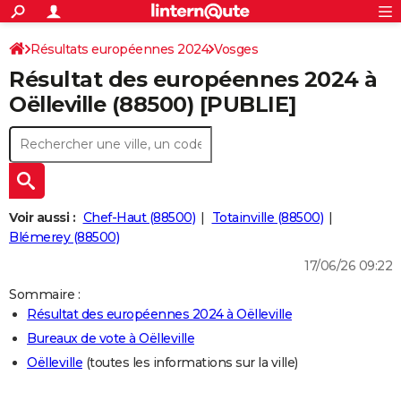
ACTUALITÉS
Connexion
S'inscrire
Résultats européennes 2024
Vosges
Rechercher
Société
Education
Villes
Politique
Faits Divers
Monde
+
SPORT
Résultat des européennes 2024 à
Football
Cyclisme
Forum
Coupe du monde 2026
Tennis
Rugby
CULTURE
Oëlleville (88500) [PUBLIE]
TNT
Cinéma
Musique
Programme TV
Streaming
Sorties cinéma
+
FINANCE
Impôts
Immobilier
Banque
Crédit
Retraite
Epargne
Risques naturels par ville
Assurance
AUTO
Réserver un essai
Berlines
Forum auto
Essais
Citadines
SUV
+
HIGH-TECH
Voir aussi :
Chef-Haut (88500)
Totainville (88500)
Meilleur smartphone
Ordinateurs
Guide high-tech
Mobiles
Internet
Jeux vidéo
+
Blémerey (88500)
BRICOLAGE
17/06/26 09:22
Aménagement intérieur
Cuisine
Jardinage
+
Forum
Extérieur
Salle de bains
Rangement
WEEK-END
Sommaire :
Escapades
Expositions
Week-end nature
Guides de France
Patrimoine
Musées
+
LIFESTYLE
Résultat des européennes 2024 à Oëlleville
Bureaux de vote à Oëlleville
Bien-être
Mode
+
Art de vivre
Loisirs
Modes de vie
SANTE
Oëlleville
(toutes les informations sur la ville)
Guide de la santé
Médicaments
+
Alimentation
Maladies
Sommeil
VOYAGE