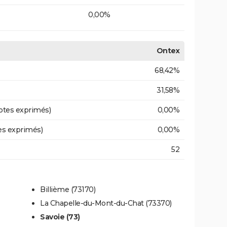
0,00%
Ontex
68,42%
31,58%
otes exprimés)
0,00%
es exprimés)
0,00%
52
Billième (73170)
La Chapelle-du-Mont-du-Chat (73370)
Savoie (73)