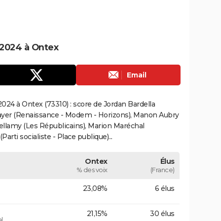
2024 à Ontex
Email
024 à Ontex (73310) : score de Jordan Bardella
ayer (Renaissance - Modem - Horizons), Manon Aubry
Bellamy (Les Républicains), Marion Maréchal
rti socialiste - Place publique)...
Ontex
Élus
% des voix
(France)
23,08%
6 élus
21,15%
30 élus
l