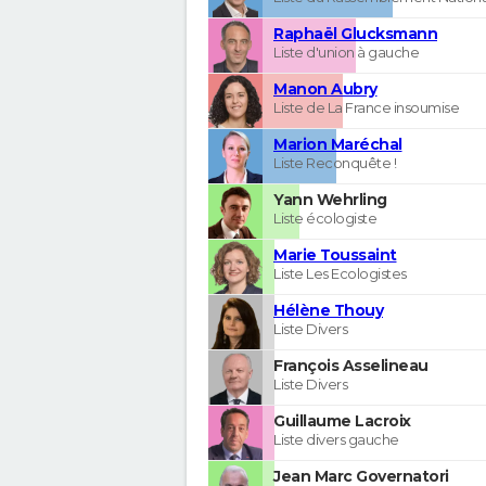
Raphaël Glucksmann
Liste d'union à gauche
Manon Aubry
Liste de La France insoumise
Marion Maréchal
Liste Reconquête !
Yann Wehrling
Liste écologiste
Marie Toussaint
Liste Les Ecologistes
Hélène Thouy
Liste Divers
François Asselineau
Liste Divers
Guillaume Lacroix
Liste divers gauche
Jean Marc Governatori