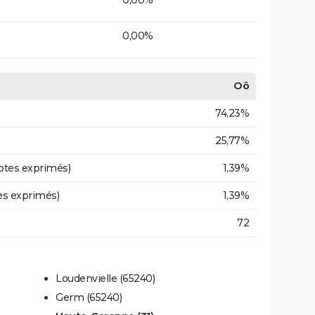
0,00%
Oô
74,23%
25,77%
otes exprimés)
1,39%
es exprimés)
1,39%
72
Loudenvielle (65240)
Germ (65240)