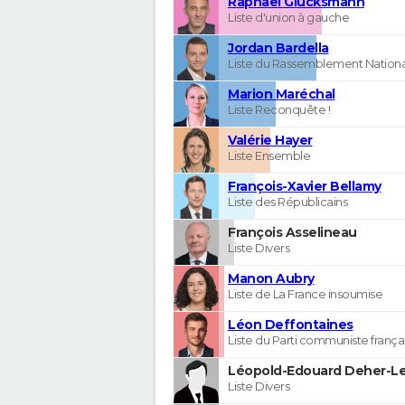
Raphaël Glucksmann
Liste d'union à gauche
Jordan Bardella
Liste du Rassemblement Nationa
Marion Maréchal
Liste Reconquête !
Valérie Hayer
Liste Ensemble
François-Xavier Bellamy
Liste des Républicains
François Asselineau
Liste Divers
Manon Aubry
Liste de La France insoumise
Léon Deffontaines
Liste du Parti communiste frança
Léopold-Edouard Deher-Le
Liste Divers