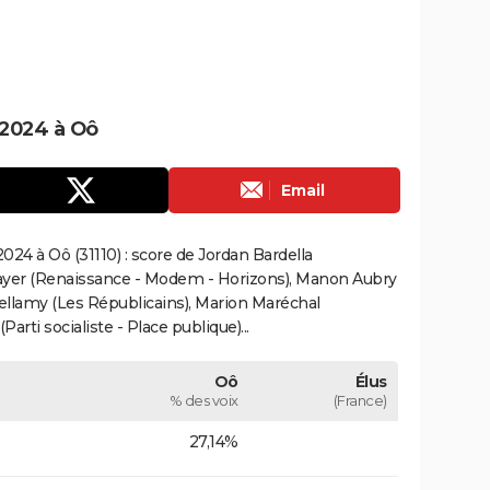
 2024 à Oô
Email
24 à Oô (31110) : score de Jordan Bardella
ayer (Renaissance - Modem - Horizons), Manon Aubry
Bellamy (Les Républicains), Marion Maréchal
rti socialiste - Place publique)...
Oô
Élus
% des voix
(France)
27,14%