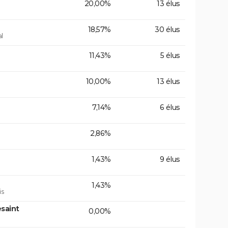
20,00%
13 élus
18,57%
30 élus
l
11,43%
5 élus
10,00%
13 élus
7,14%
6 élus
2,86%
1,43%
9 élus
1,43%
is
saint
0,00%