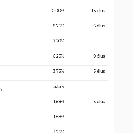
10,00%
13 élus
8,75%
6 élus
7,50%
6,25%
9 élus
3,75%
5 élus
3,13%
is
1,88%
5 élus
1,88%
1,25%