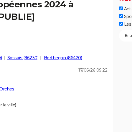
ropéennes 2024 à
Actu
[PUBLIE]
Spo
Les 
)
Sossais (86230)
Berthegon (86420)
17/06/26 09:22
 Orches
la ville)