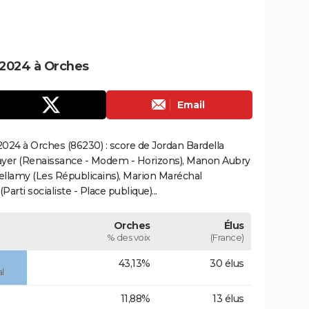
 2024 à Orches
Email
024 à Orches (86230) : score de Jordan Bardella
ayer (Renaissance - Modem - Horizons), Manon Aubry
Bellamy (Les Républicains), Marion Maréchal
rti socialiste - Place publique)...
Orches
Élus
% des voix
(France)
43,13%
30 élus
l
11,88%
13 élus