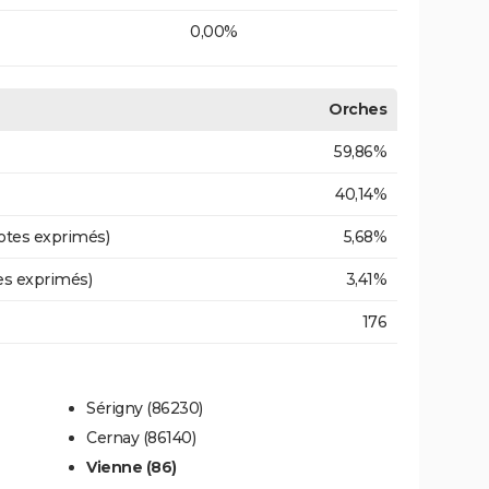
0,00%
Orches
59,86%
40,14%
otes exprimés)
5,68%
es exprimés)
3,41%
176
Sérigny (86230)
Cernay (86140)
Vienne (86)