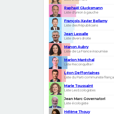
Raphaël Glucksmann
Liste d'union à gauche
François-Xavier Bellamy
Liste des Républicains
Jean Lassalle
Liste divers droite
Manon Aubry
Liste de La France insoumise
Marion Maréchal
Liste Reconquête !
Léon Deffontaines
Liste du Parti communiste frança
Marie Toussaint
Liste Les Ecologistes
Jean Marc Governatori
Liste écologiste
Hélène Thouy