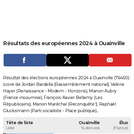
City break
Voyage de noces
Climat
Destinations
Voyage nature
Forum
+
PHOTO
GUIDES D'ACHAT
BONS PLANS
Résultats des européennes 2024 à Ouainville
CARTE DE VOEUX
Carte Bonne année
Carte Pâques
Carte de Noël
Carte Saint-Valentin
Carte d'anniversaire
DICTIONNAIRE
Biographies
Expressions
Dictionnaire
Citations
Proverbes
PROGRAMME TV
Résultat des élections européennes 2024 à Ouainville (76450) :
COPAINS D'AVANT
score de Jordan Bardella (Rassemblement national), Valérie
Hayer (Renaissance - Modem - Horizons), Manon Aubry
Se connecter
Collèges
Universités
Service militaire
S'inscrire
Lycées
Primaires
Entreprises
Avis de recherche
AVIS DE DÉCÈS
(France insoumise), François-Xavier Bellamy (Les
Républicains), Marion Maréchal (Reconquête !), Raphaël
FORUM
Glucksmann (Parti socialiste - Place publique)...
Lifestyle
Sport
Television
Cinema
Bricolage
Culture
Auto
Voyage
Tête de liste
Ouainville
Élus
Liste
% des voix
(France)