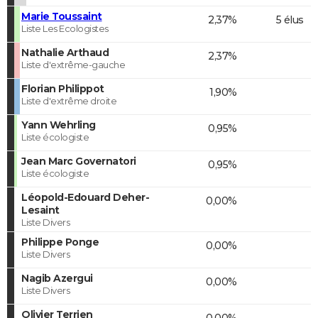
Marie Toussaint
2,37%
5 élus
Liste Les Ecologistes
Nathalie Arthaud
2,37%
Liste d'extrême-gauche
Florian Philippot
1,90%
Liste d'extrême droite
Yann Wehrling
0,95%
Liste écologiste
Jean Marc Governatori
0,95%
Liste écologiste
Léopold-Edouard Deher-
0,00%
Lesaint
Liste Divers
Philippe Ponge
0,00%
Liste Divers
Nagib Azergui
0,00%
Liste Divers
Olivier Terrien
0,00%