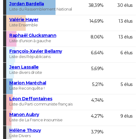
Jordan Bardella
38,39%
30 élus
Liste du Rassemblement National
Valérie Hayer
14,69%
13 élus
Liste Ensemble
Raphaël Glucksmann
8,06%
13 élus
Liste d'union à gauche
François-Xavier Bellamy
6,64%
6 élus
Liste des Républicains
Jean Lassalle
5,69%
Liste divers droite
Marion Maréchal
5,21%
5 élus
Liste Reconquête !
Léon Deffontaines
4,74%
Liste du Parti communiste français
Manon Aubry
4,27%
9 élus
Liste de La France insoumise
Hélène Thouy
3,79%
Liste Divers