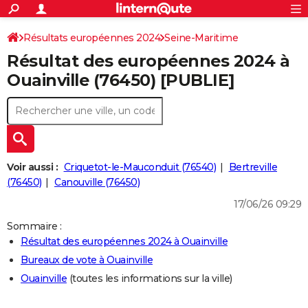
ACTUALITÉS
Connexion
S'inscrire
Résultats européennes 2024
Seine-Maritime
Rechercher
Société
Education
Villes
Politique
Faits Divers
Monde
+
SPORT
Résultat des européennes 2024 à
Football
Cyclisme
Forum
Coupe du monde 2026
Tennis
Rugby
CULTURE
Ouainville (76450) [PUBLIE]
TNT
Cinéma
Musique
Programme TV
Streaming
Sorties cinéma
+
FINANCE
Impôts
Immobilier
Banque
Crédit
Retraite
Epargne
Risques naturels par ville
Assurance
AUTO
Réserver un essai
Berlines
Forum auto
Essais
Citadines
SUV
+
HIGH-TECH
Voir aussi :
Criquetot-le-Mauconduit (76540)
Bertreville
Meilleur smartphone
Ordinateurs
Guide high-tech
Mobiles
Internet
Jeux vidéo
+
(76450)
Canouville (76450)
BRICOLAGE
17/06/26 09:29
Aménagement intérieur
Cuisine
Jardinage
+
Forum
Extérieur
Salle de bains
Rangement
WEEK-END
Sommaire :
Escapades
Expositions
Week-end nature
Guides de France
Patrimoine
Musées
+
LIFESTYLE
Résultat des européennes 2024 à Ouainville
Bureaux de vote à Ouainville
Bien-être
Mode
+
Art de vivre
Loisirs
Modes de vie
SANTE
Ouainville
(toutes les informations sur la ville)
Guide de la santé
Médicaments
+
Alimentation
Maladies
Sommeil
VOYAGE