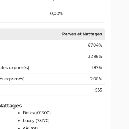
0,00%
Parves et Nattages
67,04%
32,96%
otes exprimés)
1,87%
es exprimés)
2,06%
535
 Nattages
Belley (01300)
Lucey (73170)
Ain (01)