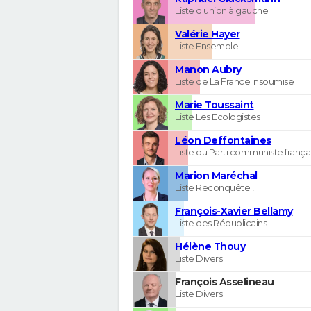
Liste d'union à gauche
Valérie Hayer
Liste Ensemble
Manon Aubry
Liste de La France insoumise
Marie Toussaint
Liste Les Ecologistes
Léon Deffontaines
Liste du Parti communiste frança
Marion Maréchal
Liste Reconquête !
François-Xavier Bellamy
Liste des Républicains
Hélène Thouy
Liste Divers
François Asselineau
Liste Divers