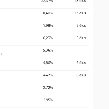
22,37%
13 élus
11,48%
13 élus
7,98%
9 élus
6,23%
5 élus
5,06%
is
4,86%
5 élus
4,47%
6 élus
2,72%
1,95%