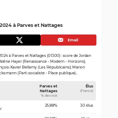
2024 à Parves et Nattages
Email
024 à Parves et Nattages (01300) : score de Jordan
alérie Hayer (Renaissance - Modem - Horizons),
çois-Xavier Bellamy (Les Républicains), Marion
smann (Parti socialiste - Place publique)...
Parves et
Élus
Nattages
(France)
% des voix
25,88%
30 élus
l