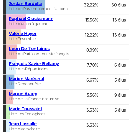
Jordan Bardella
32,22%
30 élus
Liste du Rassemblement National
Raphaël Glucksmann
15,56%
13 élus
Liste d'union à gauche
Valérie Hayer
12,22%
13 élus
Liste Ensemble
Léon Deffontaines
8,89%
Liste du Parti communiste français
François-Xavier Bellamy
7,78%
6 élus
Liste des Républicains
Marion Maréchal
6,67%
5 élus
Liste Reconquête !
Manon Aubry
5,56%
9 élus
Liste de La France insoumise
Marie Toussaint
3,33%
5 élus
Liste Les Ecologistes
Jean Lassalle
3,33%
Liste divers droite