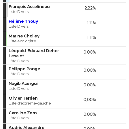
François Asselineau
2,22%
Liste Divers
Hélène Thouy
1,11%
Liste Divers
Marine Cholley
1,11%
Liste écologiste
Léopold-Edouard Deher-
0,00%
Lesaint
Liste Divers
Philippe Ponge
0,00%
Liste Divers
Nagib Azergui
0,00%
Liste Divers
Olivier Terrien
0,00%
Liste d'extrême-gauche
Caroline Zorn
0,00%
Liste Divers
Audric Alexandre
0,00%