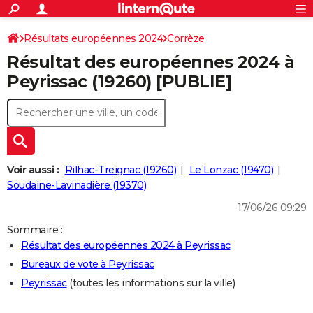
ACTUALITÉS
Connexion
S'inscrire
Résultats européennes 2024
Corrèze
Rechercher
Société
Education
Villes
Politique
Faits Divers
Monde
+
SPORT
Résultat des européennes 2024 à
Football
Cyclisme
Forum
Coupe du monde 2026
Tennis
Rugby
CULTURE
Peyrissac (19260) [PUBLIE]
TNT
Cinéma
Musique
Programme TV
Streaming
Sorties cinéma
+
FINANCE
Impôts
Immobilier
Banque
Crédit
Retraite
Epargne
Risques naturels par ville
Assurance
AUTO
Réserver un essai
Berlines
Forum auto
Essais
Citadines
SUV
+
HIGH-TECH
Voir aussi :
Rilhac-Treignac (19260)
Le Lonzac (19470)
Meilleur smartphone
Ordinateurs
Guide high-tech
Mobiles
Internet
Jeux vidéo
+
Soudaine-Lavinadière (19370)
BRICOLAGE
17/06/26 09:29
Aménagement intérieur
Cuisine
Jardinage
+
Forum
Extérieur
Salle de bains
Rangement
WEEK-END
Sommaire :
Escapades
Expositions
Week-end nature
Guides de France
Patrimoine
Musées
+
LIFESTYLE
Résultat des européennes 2024 à Peyrissac
Bureaux de vote à Peyrissac
Bien-être
Mode
+
Art de vivre
Loisirs
Modes de vie
SANTE
Peyrissac
(toutes les informations sur la ville)
Guide de la santé
Médicaments
+
Alimentation
Maladies
Sommeil
VOYAGE