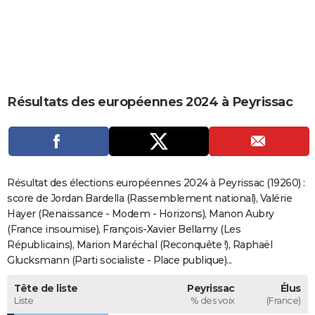
City break
Voyage de noces
Climat
Destinations
Voyage nature
Forum
+
PHOTO
GUIDES D'ACHAT
BONS PLANS
Résultats des européennes 2024 à Peyrissac
CARTE DE VOEUX
Carte Bonne année
Carte Pâques
Carte de Noël
Carte Saint-Valentin
Carte d'anniversaire
DICTIONNAIRE
Biographies
Expressions
Dictionnaire
Citations
Proverbes
PROGRAMME TV
Résultat des élections européennes 2024 à Peyrissac (19260) :
COPAINS D'AVANT
score de Jordan Bardella (Rassemblement national), Valérie
Hayer (Renaissance - Modem - Horizons), Manon Aubry
Se connecter
Collèges
Universités
Service militaire
S'inscrire
Lycées
Primaires
Entreprises
Avis de recherche
AVIS DE DÉCÈS
(France insoumise), François-Xavier Bellamy (Les
Républicains), Marion Maréchal (Reconquête !), Raphaël
FORUM
Glucksmann (Parti socialiste - Place publique)...
Lifestyle
Sport
Television
Cinema
Bricolage
Culture
Auto
Voyage
Tête de liste
Peyrissac
Élus
Liste
% des voix
(France)