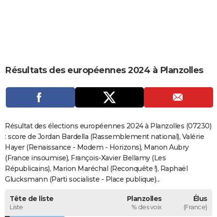
City break
Voyage de noces
Climat
Destinations
Voyage nature
Forum
+
PHOTO
GUIDES D'ACHAT
BONS PLANS
Résultats des européennes 2024 à Planzolles
CARTE DE VOEUX
Carte Bonne année
Carte Pâques
Carte de Noël
Carte Saint-Valentin
Carte d'anniversaire
DICTIONNAIRE
Biographies
Expressions
Dictionnaire
Citations
Proverbes
PROGRAMME TV
Résultat des élections européennes 2024 à Planzolles (07230)
COPAINS D'AVANT
: score de Jordan Bardella (Rassemblement national), Valérie
Hayer (Renaissance - Modem - Horizons), Manon Aubry
Se connecter
Collèges
Universités
Service militaire
S'inscrire
Lycées
Primaires
Entreprises
Avis de recherche
AVIS DE DÉCÈS
(France insoumise), François-Xavier Bellamy (Les
Républicains), Marion Maréchal (Reconquête !), Raphaël
FORUM
Glucksmann (Parti socialiste - Place publique)...
Lifestyle
Sport
Television
Cinema
Bricolage
Culture
Auto
Voyage
Tête de liste
Planzolles
Élus
Liste
% des voix
(France)