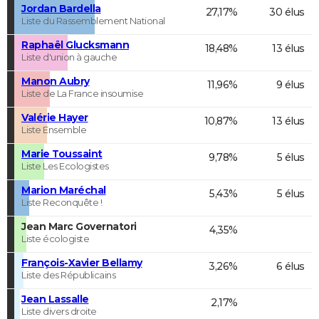
Jordan Bardella
27,17%
30 élus
Liste du Rassemblement National
Raphaël Glucksmann
18,48%
13 élus
Liste d'union à gauche
Manon Aubry
11,96%
9 élus
Liste de La France insoumise
Valérie Hayer
10,87%
13 élus
Liste Ensemble
Marie Toussaint
9,78%
5 élus
Liste Les Ecologistes
Marion Maréchal
5,43%
5 élus
Liste Reconquête !
Jean Marc Governatori
4,35%
Liste écologiste
François-Xavier Bellamy
3,26%
6 élus
Liste des Républicains
Jean Lassalle
2,17%
Liste divers droite