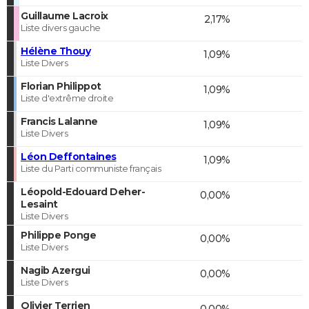
Guillaume Lacroix
2,17%
Liste divers gauche
Hélène Thouy
1,09%
Liste Divers
Florian Philippot
1,09%
Liste d'extrême droite
Francis Lalanne
1,09%
Liste Divers
Léon Deffontaines
1,09%
Liste du Parti communiste français
Léopold-Edouard Deher-
0,00%
Lesaint
Liste Divers
Philippe Ponge
0,00%
Liste Divers
Nagib Azergui
0,00%
Liste Divers
Olivier Terrien
0,00%