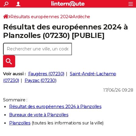
ACTUALITÉS
Connexion
S'inscrire
Résultats européennes 2024
Ardèche
Rechercher
Société
Education
Villes
Politique
Faits Divers
Monde
+
SPORT
Résultat des européennes 2024 à
Football
Cyclisme
Forum
Coupe du monde 2026
Tennis
Rugby
CULTURE
Planzolles (07230) [PUBLIE]
TNT
Cinéma
Musique
Programme TV
Streaming
Sorties cinéma
+
FINANCE
Impôts
Immobilier
Banque
Crédit
Retraite
Epargne
Risques naturels par ville
Assurance
AUTO
Réserver un essai
Berlines
Forum auto
Essais
Citadines
SUV
+
HIGH-TECH
Voir aussi :
Faugères (07230)
Saint-André-Lachamp
Meilleur smartphone
Ordinateurs
Guide high-tech
Mobiles
Internet
Jeux vidéo
+
(07230)
Payzac (07230)
BRICOLAGE
17/06/26 09:28
Aménagement intérieur
Cuisine
Jardinage
+
Forum
Extérieur
Salle de bains
Rangement
WEEK-END
Sommaire :
Escapades
Expositions
Week-end nature
Guides de France
Patrimoine
Musées
+
LIFESTYLE
Résultat des européennes 2024 à Planzolles
Bureaux de vote à Planzolles
Bien-être
Mode
+
Art de vivre
Loisirs
Modes de vie
SANTE
Planzolles
(toutes les informations sur la ville)
Guide de la santé
Médicaments
+
Alimentation
Maladies
Sommeil
VOYAGE