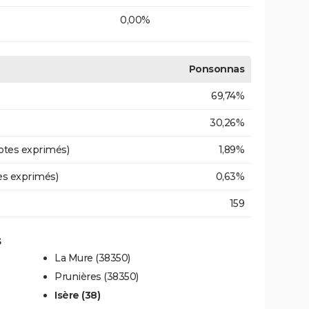
0,00%
Ponsonnas
69,74%
30,26%
otes exprimés)
1,89%
es exprimés)
0,63%
159
s
La Mure (38350)
Prunières (38350)
Isère (38)