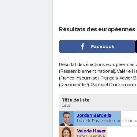
Résultats des européennes
Facebook
Résultat des élections européennes 2
(Rassemblement national), Valérie H
(France insoumise), François-Xavier 
(Reconquête !), Raphaël Glucksmann (Pa
Tête de liste
Liste
Jordan Bardella
Liste du Rassemblement Nationa
Valérie Hayer
Liste Ensemble