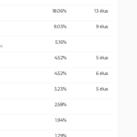
18,06%
13 élus
9,03%
9 élus
5,16%
is
4,52%
5 élus
4,52%
6 élus
3,23%
5 élus
2,58%
1,94%
1,29%