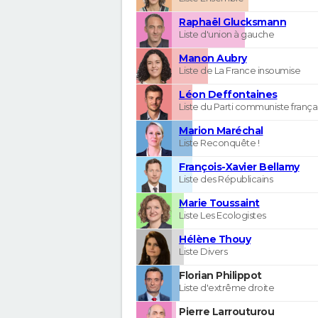
Raphaël Glucksmann
Liste d'union à gauche
Manon Aubry
Liste de La France insoumise
Léon Deffontaines
Liste du Parti communiste frança
Marion Maréchal
Liste Reconquête !
François-Xavier Bellamy
Liste des Républicains
Marie Toussaint
Liste Les Ecologistes
Hélène Thouy
Liste Divers
Florian Philippot
Liste d'extrême droite
Pierre Larrouturou