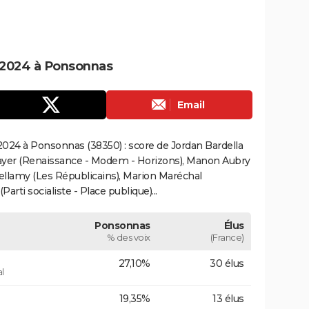
 2024 à Ponsonnas
Email
024 à Ponsonnas (38350) : score de Jordan Bardella
ayer (Renaissance - Modem - Horizons), Manon Aubry
Bellamy (Les Républicains), Marion Maréchal
rti socialiste - Place publique)...
Ponsonnas
Élus
% des voix
(France)
27,10%
30 élus
l
19,35%
13 élus