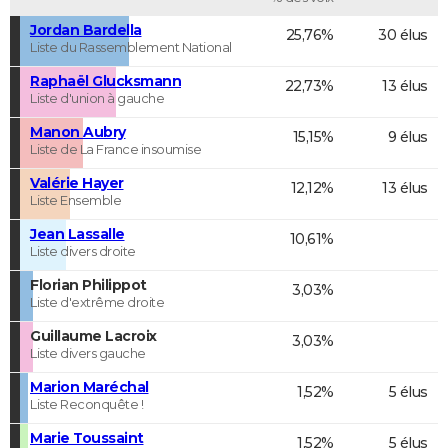
Jordan Bardella
25,76%
30 élus
Liste du Rassemblement National
Raphaël Glucksmann
22,73%
13 élus
Liste d'union à gauche
Manon Aubry
15,15%
9 élus
Liste de La France insoumise
Valérie Hayer
12,12%
13 élus
Liste Ensemble
Jean Lassalle
10,61%
Liste divers droite
Florian Philippot
3,03%
Liste d'extrême droite
Guillaume Lacroix
3,03%
Liste divers gauche
Marion Maréchal
1,52%
5 élus
Liste Reconquête !
Marie Toussaint
1,52%
5 élus