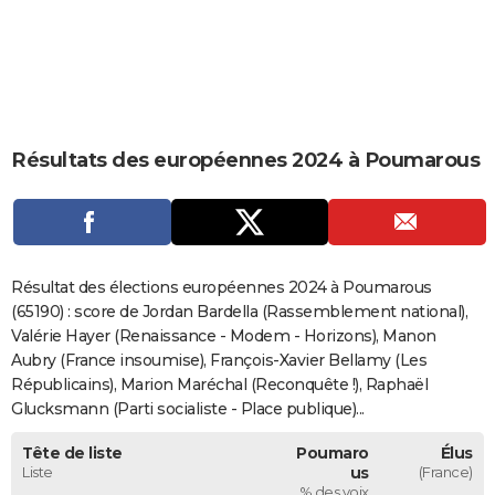
City break
Voyage de noces
Climat
Destinations
Voyage nature
Forum
+
PHOTO
GUIDES D'ACHAT
BONS PLANS
Résultats des européennes 2024 à Poumarous
CARTE DE VOEUX
Carte Bonne année
Carte Pâques
Carte de Noël
Carte Saint-Valentin
Carte d'anniversaire
DICTIONNAIRE
Biographies
Expressions
Dictionnaire
Citations
Proverbes
PROGRAMME TV
Résultat des élections européennes 2024 à Poumarous
COPAINS D'AVANT
(65190) : score de Jordan Bardella (Rassemblement national),
Valérie Hayer (Renaissance - Modem - Horizons), Manon
Se connecter
Collèges
Universités
Service militaire
S'inscrire
Lycées
Primaires
Entreprises
Avis de recherche
AVIS DE DÉCÈS
Aubry (France insoumise), François-Xavier Bellamy (Les
Républicains), Marion Maréchal (Reconquête !), Raphaël
FORUM
Glucksmann (Parti socialiste - Place publique)...
Lifestyle
Sport
Television
Cinema
Bricolage
Culture
Auto
Voyage
Tête de liste
Poumaro
Élus
Liste
us
(France)
% des voix