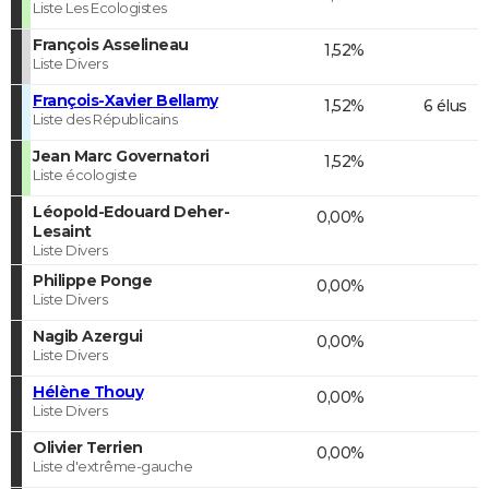
Liste Les Ecologistes
François Asselineau
1,52%
Liste Divers
François-Xavier Bellamy
1,52%
6 élus
Liste des Républicains
Jean Marc Governatori
1,52%
Liste écologiste
Léopold-Edouard Deher-
0,00%
Lesaint
Liste Divers
Philippe Ponge
0,00%
Liste Divers
Nagib Azergui
0,00%
Liste Divers
Hélène Thouy
0,00%
Liste Divers
Olivier Terrien
0,00%
Liste d'extrême-gauche